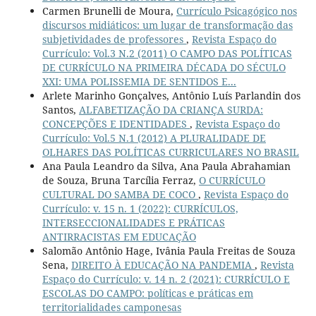
Carmen Brunelli de Moura,
Currículo Psicagógico nos
discursos midiáticos: um lugar de transformação das
subjetividades de professores
,
Revista Espaço do
Currículo: Vol.3 N.2 (2011) O CAMPO DAS POLÍTICAS
DE CURRÍCULO NA PRIMEIRA DÉCADA DO SÉCULO
XXI: UMA POLISSEMIA DE SENTIDOS E...
Arlete Marinho Gonçalves, Antônio Luís Parlandin dos
Santos,
ALFABETIZAÇÃO DA CRIANÇA SURDA:
CONCEPÇÕES E IDENTIDADES
,
Revista Espaço do
Currículo: Vol.5 N.1 (2012) A PLURALIDADE DE
OLHARES DAS POLÍTICAS CURRICULARES NO BRASIL
Ana Paula Leandro da Silva, Ana Paula Abrahamian
de Souza, Bruna Tarcília Ferraz,
O CURRÍCULO
CULTURAL DO SAMBA DE COCO
,
Revista Espaço do
Currículo: v. 15 n. 1 (2022): CURRÍCULOS,
INTERSECCIONALIDADES E PRÁTICAS
ANTIRRACISTAS EM EDUCAÇÃO
Salomão Antônio Hage, Ivânia Paula Freitas de Souza
Sena,
DIREITO À EDUCAÇÃO NA PANDEMIA
,
Revista
Espaço do Currículo: v. 14 n. 2 (2021): CURRÍCULO E
ESCOLAS DO CAMPO: políticas e práticas em
territorialidades camponesas