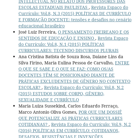
INTELECTUAL NO RELATO DOS PROFESSORES DAS
ESCOLAS ESTADUAIS PAULISTAS
,
Revista Espaço do
Currículo: Vol.8, N.3 (2015) POLÍTICAS DE CURRÍCULO
E FORMAÇÃO DOCENTE: tensões e desafios no cenário
educacional brasileiro
José Luiz Ferreira,
O PENSAMENTO FREIREANO E OS
SENTIDOS DE EDUCAÇÃO E ENSINO
,
Revista Espaço
do Currículo: Vol.8, N.1 (2015) POLÍTICAS
CURRICULARES: TECENDO DISCURSOS PLURAIS
Ana Cristina Batista de Souza Rosa, Daiane Lins da
Silva Firino, Maria Eulina Pessoa de Carvalho,
ENTRE
O QUE SE SABE E O QUE SE FAZ: COMO OS/AS
DOCENTES TÊM SE POSICIONADO DIANTE DE
PRÁTICAS EXCLUDENTES DE GÊNERO NO CONTEXTO
ESCOLAR?
,
Revista Espaço do Currículo: Vol.8, N.2
(2015) ESTUDOS SOBRE CORPO, GÊNERO,
SEXUALIDADE E CURRÍCULO
Maria Luiza Sussekind, Carlos Eduardo Ferraço,
Marco Antonio Oliva Gomes,
POR QUE UM DOSSIÊ
QUE POTENCIALIZE AS PRÁTICAS CURRICULARES
COTIDIANAS?
,
Revista Espaço do Currículo: Vol.9, N.2
(2016) POLÍTICAS EM CURRÍCULO: COTIDIANOS,
DESAFIOS, RESISTÊNCIAS E INVENÇÕES