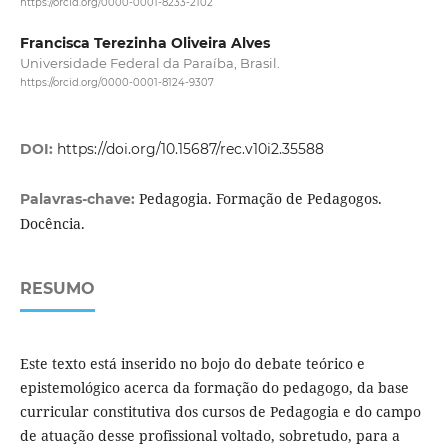
https://orcid.org/0000-0001-8233-2102
Francisca Terezinha Oliveira Alves
Universidade Federal da Paraíba, Brasil.
https://orcid.org/0000-0001-8124-9307
DOI:
https://doi.org/10.15687/rec.v10i2.35588
Pedagogia. Formação de Pedagogos.
Palavras-chave:
Docência.
RESUMO
Este texto está inserido no bojo do debate teórico e
epistemológico acerca da formação do pedagogo, da base
curricular constitutiva dos cursos de Pedagogia e do campo
de atuação desse profissional voltado, sobretudo, para a