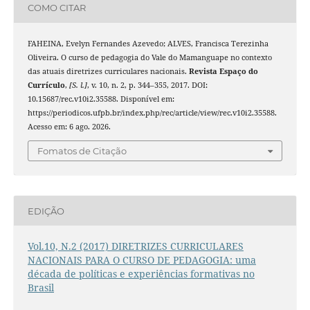
COMO CITAR
FAHEINA, Evelyn Fernandes Azevedo; ALVES, Francisca Terezinha
Oliveira. O curso de pedagogia do Vale do Mamanguape no contexto
das atuais diretrizes curriculares nacionais.
Revista Espaço do
Currículo
,
[S. l.]
, v. 10, n. 2, p. 344–355, 2017. DOI:
10.15687/rec.v10i2.35588. Disponível em:
https://periodicos.ufpb.br/index.php/rec/article/view/rec.v10i2.35588.
Acesso em: 6 ago. 2026.
Fomatos de Citação
EDIÇÃO
Vol.10, N.2 (2017) DIRETRIZES CURRICULARES
NACIONAIS PARA O CURSO DE PEDAGOGIA: uma
década de políticas e experiências formativas no
Brasil