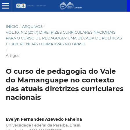
INÍCIO
/
ARQUIVOS
/
VOL.10, N.2 (2017) DIRETRIZES CURRICULARES NACIONAIS
PARA O CURSO DE PEDAGOGIA: UMA DÉCADA DE POLÍTICAS
E EXPERIÊNCIAS FORMATIVAS NO BRASIL
/
Artigos
O curso de pedagogia do Vale
do Mamanguape no contexto
das atuais diretrizes curriculares
nacionais
Evelyn Fernandes Azevedo Faheina
Universidade Federal da Paraíba, Brasil.