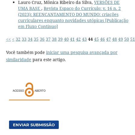
Lauro Cruz, Mônica Ribeiro da Silva,
VERSÕES DE
UMA BASE
,
Revista Espaço do Currículo: v. 16 n. 2
(2023): REENCANTAMENTO DO MUNDO: criações
curriculares enquanto novidades utópicas [Publicação
em Fluxo Contínuo]
<<
<
32
33
34
35
36
37
38
39
40
41
42
43
44
45
46
47
48
49
50
51
Você também pode
iniciar uma pesquisa avançada por
similaridade
para este artigo.
ENVIAR SUBMISSÃO