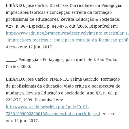
LIBÂNEO, José Carlos. Diretrizes Curriculares da Pedagogia:
imprecisões teóricas e concepção estreita da formação
profissional de educadores. Revista Educação & Sociedade.
v.27, n. 96 - Especial, p. 843-876, out./2006. Disponível em:
http://www.cdn.ueg.br/arquivos/desenvolvimento_curricular_1
_Imprecisoes_teoricas_e_concepcao_estreita_da_formacao_profi
Acesso em: 12 jun. 2017.
______. Pedagogia e Pedagogos, para quê?. 4ed. São Paulo:
Cortez, 2000.
LIBÂNEO, José Carlos; PIMENTA, Selma Garrido. Formação
de profissionais da educação: visão crítica e perspectiva de
mudança. Revista Educação e Sociedade. Ano XX, n. 68, p.
239-277, 1999. Disponível em:
http://www.scielo.br/scielo.php?pid=S0101-
73301999000300013&script=sci_abstract&tlng=pt
. Acesso
em: 12 jun. 2017.