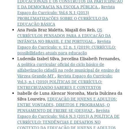
EDUCACIONAIS E OS CONSTRUTOS DA PARTICIPAÇÃO
E DA DEMOCRACIA NA ESCOLA PÚBLICA
,
Revista
Espaço do Currículo: Vol.6 N.1 (2013)
PROBLEMATIZAÇÕES SOBRE O CURRÍCULO DA
EDUCAÇÃO BÁSICA
Ana Paula Braz Maletta, Magali dos Reis,
OS
CURRÍCULOS PENSADOS PARA A EDUCAÇÃO DA
INFÂNCIA NO BRASIL E EM PORTUGAL
,
Revista
Espaço do Currículo: v. 12 n. 1 (2019): CURRÍCULO:
possibilidades atuais para educação
Ludemila Izabel Silva, Jorcelina Elisabeth Fernandes,
A política curricular oficial do ciclo básico de
alfabetização cidadã na rede municipal de ensino de
Várzea Grande-MT
,
Revista Espaço do Currículo:
Vol.3, n.1 (2010) POLÍTICAS DE CURRÍCULO:
ENTRECRUZANDO SABERES E CONTEXTOS
Isabelle de Luna Alencar Noronha, Maria Dulcinea da
Silva Loureiro,
EDUCAÇÃO DE JOVENS E ADULTOS:
ENTRE VONTADES, DIREITOS E PROGRAMAS, O
PENSAMENTO DE FREIRE SE (DES)FAZ
,
Revista
Espaço do Currículo: Vol.6 N.3 (2013) A POLÍTICA DE
CURRÍCULO: TENDÊNCIAS E DESAFIOS NO
CONTEXTO DA EDUCAÇÃO DE JOVENS E ADULTOS