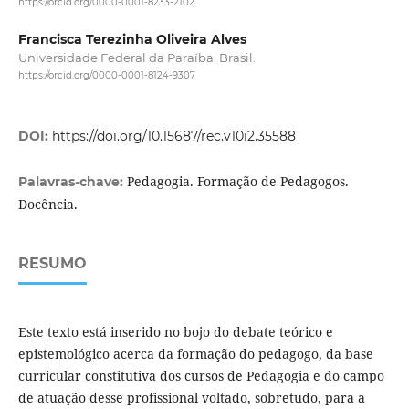
https://orcid.org/0000-0001-8233-2102
Francisca Terezinha Oliveira Alves
Universidade Federal da Paraíba, Brasil.
https://orcid.org/0000-0001-8124-9307
DOI:
https://doi.org/10.15687/rec.v10i2.35588
Pedagogia. Formação de Pedagogos.
Palavras-chave:
Docência.
RESUMO
Este texto está inserido no bojo do debate teórico e
epistemológico acerca da formação do pedagogo, da base
curricular constitutiva dos cursos de Pedagogia e do campo
de atuação desse profissional voltado, sobretudo, para a