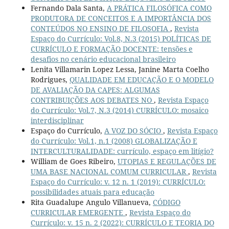
Fernando Dala Santa,
A PRÁTICA FILOSÓFICA COMO
PRODUTORA DE CONCEITOS E A IMPORTÂNCIA DOS
CONTEÚDOS NO ENSINO DE FILOSOFIA
,
Revista
Espaço do Currículo: Vol.8, N.3 (2015) POLÍTICAS DE
CURRÍCULO E FORMAÇÃO DOCENTE: tensões e
desafios no cenário educacional brasileiro
Lenita Villamarin Lopez Lessa, Janine Marta Coelho
Rodrigues,
QUALIDADE EM EDUCAÇÃO E O MODELO
DE AVALIAÇÃO DA CAPES: ALGUMAS
CONTRIBUIÇÕES AOS DEBATES NO
,
Revista Espaço
do Currículo: Vol.7, N.3 (2014) CURRÍCULO: mosaico
interdisciplinar
Espaço do Currículo,
A VOZ DO SÓCIO
,
Revista Espaço
do Currículo: Vol.1, n.1 (2008) GLOBALIZAÇÃO E
INTERCULTURALIDADE: currículo, espaço em litígio?
William de Goes Ribeiro,
UTOPIAS E REGULAÇÕES DE
UMA BASE NACIONAL COMUM CURRICULAR
,
Revista
Espaço do Currículo: v. 12 n. 1 (2019): CURRÍCULO:
possibilidades atuais para educação
Rita Guadalupe Angulo Villanueva,
CÓDIGO
CURRICULAR EMERGENTE
,
Revista Espaço do
Currículo: v. 15 n. 2 (2022): CURRÍCULO E TEORIA DO