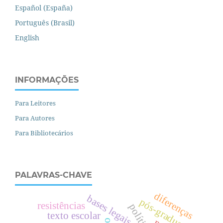
Español (España)
Português (Brasil)
English
INFORMAÇÕES
Para Leitores
Para Autores
Para Bibliotecários
PALAVRAS-CHAVE
diferenças
bases legais
pós-graduação
resistências
texto escolar