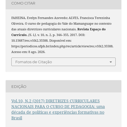
COMO CITAR
FAHEINA, Evelyn Fernandes Azevedo; ALVES, Francisca Terezinha
Oliveira. O curso de pedagogia do Vale do Mamanguape no contexto
das atuais diretrizes curriculares nacionais.
Revista Espaço do
Currículo
,
[S. l.]
, v. 10, n. 2, p. 344–355, 2017. DOI:
10.15687/rec.v10i2.35588. Disponível em:
https://periodicos.ufpb.br/index.php/rec/article/view/rec.v10i2.35588.
Acesso em: 8 ago. 2026.
Fomatos de Citação
EDIÇÃO
Vol.10, N.2 (2017) DIRETRIZES CURRICULARES
NACIONAIS PARA O CURSO DE PEDAGOGIA: uma
década de políticas e experiências formativas no
Brasil