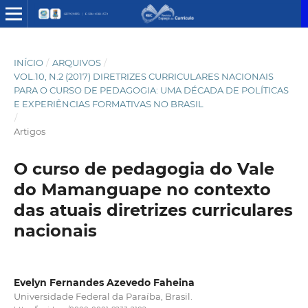
INÍCIO
/
ARQUIVOS
/
VOL.10, N.2 (2017) DIRETRIZES CURRICULARES NACIONAIS
PARA O CURSO DE PEDAGOGIA: UMA DÉCADA DE POLÍTICAS
E EXPERIÊNCIAS FORMATIVAS NO BRASIL
/
Artigos
O curso de pedagogia do Vale
do Mamanguape no contexto
das atuais diretrizes curriculares
nacionais
Evelyn Fernandes Azevedo Faheina
Universidade Federal da Paraíba, Brasil.