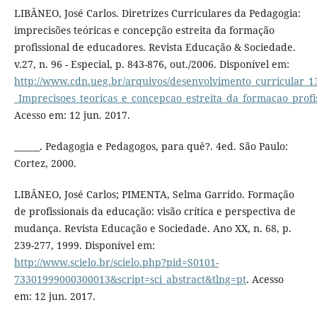
LIBÂNEO, José Carlos. Diretrizes Curriculares da Pedagogia:
imprecisões teóricas e concepção estreita da formação
profissional de educadores. Revista Educação & Sociedade.
v.27, n. 96 - Especial, p. 843-876, out./2006. Disponível em:
http://www.cdn.ueg.br/arquivos/desenvolvimento_curricular_1
_Imprecisoes_teoricas_e_concepcao_estreita_da_formacao_profi
Acesso em: 12 jun. 2017.
______. Pedagogia e Pedagogos, para quê?. 4ed. São Paulo:
Cortez, 2000.
LIBÂNEO, José Carlos; PIMENTA, Selma Garrido. Formação
de profissionais da educação: visão crítica e perspectiva de
mudança. Revista Educação e Sociedade. Ano XX, n. 68, p.
239-277, 1999. Disponível em:
http://www.scielo.br/scielo.php?pid=S0101-
73301999000300013&script=sci_abstract&tlng=pt
. Acesso
em: 12 jun. 2017.