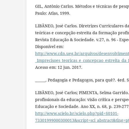
GIL, Antônio Carlos. Métodos e técnicas de pesqui
Paulo: Atlas, 1999.
LIBÂNEO, José Carlos. Diretrizes Curriculares d
teóricas e concepção estreita da formação profi
Revista Educação & Sociedade. v.27, n. 96 - Espec
Disponível em:
http://www.cdn.ueg.br/arquivos/desenvolviment
_Imprecisoes_teoricas_e_concepcao_estreita_da
Acesso em: 12 jun. 2017.
______. Pedagogia e Pedagogos, para quê?. 4ed. S
LIBÂNEO, José Carlos; PIMENTA, Selma Garrido
profissionais da educação: visão crítica e persp
Educação e Sociedade. Ano XX, n. 68, p. 239-277
http://www.scielo.br/scielo.php?pid=S0101-
73301999000300013&script=sci_abstract&tlng=p