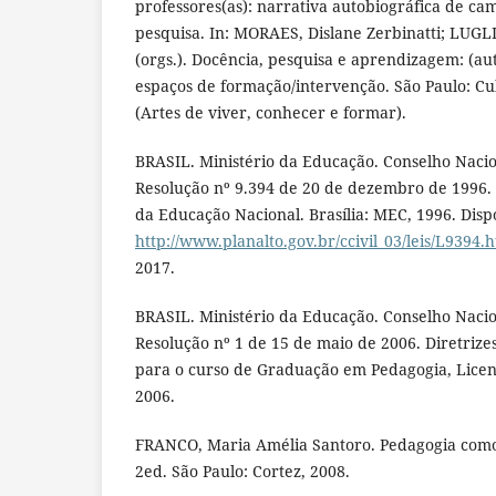
professores(as): narrativa autobiográfica de ca
pesquisa. In: MORAES, Dislane Zerbinatti; LUGLI
(orgs.). Docência, pesquisa e aprendizagem: (au
espaços de formação/intervenção. São Paulo: Cu
(Artes de viver, conhecer e formar).
BRASIL. Ministério da Educação. Conselho Naci
Resolução nº 9.394 de 20 de dezembro de 1996. L
da Educação Nacional. Brasília: MEC, 1996. Disp
http://www.planalto.gov.br/ccivil_03/leis/L9394.
2017.
BRASIL. Ministério da Educação. Conselho Naci
Resolução nº 1 de 15 de maio de 2006. Diretrize
para o curso de Graduação em Pedagogia, Licenc
2006.
FRANCO, Maria Amélia Santoro. Pedagogia como
2ed. São Paulo: Cortez, 2008.