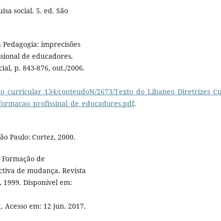
sa social. 5. ed. São
a Pedagogia: imprecisões
ssional de educadores.
ial, p. 843-876, out./2006.
o_curricular_134/conteudoN/2673/Texto_do_Libaneo_Diretrizes_Cu
_formacao_profissinal_de_educadores.pdf
.
ão Paulo: Cortez, 2000.
. Formação de
ectiva de mudança. Revista
, 1999. Disponível em:
t
. Acesso em: 12 jun. 2017.