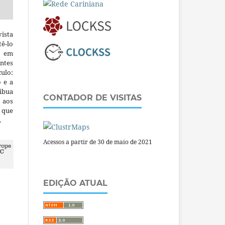
ista
ê-lo
m em
ntes
culo:
o e a
ibua
CONTADOR DE VISITAS
 aos
a que
.
Acessos a partir de 30 de maio de 2021
EDIÇÃO ATUAL