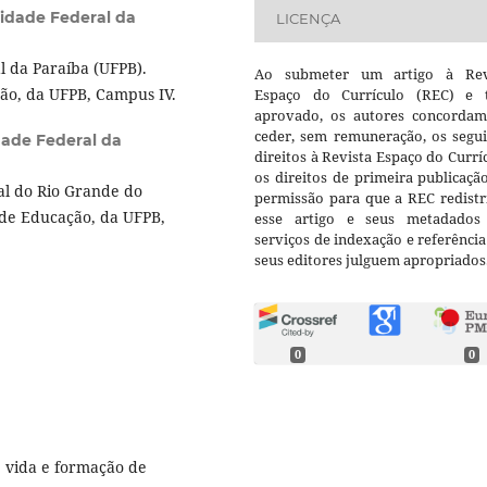
idade Federal da
LICENÇA
 da Paraíba (UFPB).
Ao submeter um artigo à Rev
ão, da UFPB, Campus IV.
Espaço do Currículo (REC) e t
aprovado, os autores concorda
ceder, sem remuneração, os segui
dade Federal da
direitos à Revista Espaço do Currí
os direitos de primeira publicaçã
l do Rio Grande do
permissão para que a REC redistr
 de Educação, da UFPB,
esse artigo e seus metadados
serviços de indexação e referênci
seus editores julguem apropriados
0
0
e vida e formação de