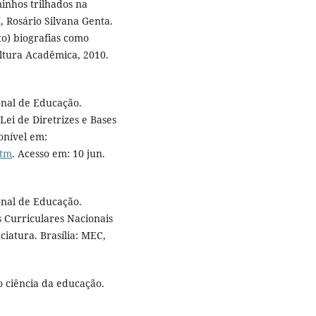
minhos trilhados na
, Rosário Silvana Genta.
to) biografias como
ltura Acadêmica, 2010.
onal de Educação.
ei de Diretrizes e Bases
onível em:
htm
. Acesso em: 10 jun.
onal de Educação.
s Curriculares Nacionais
iatura. Brasília: MEC,
 ciência da educação.