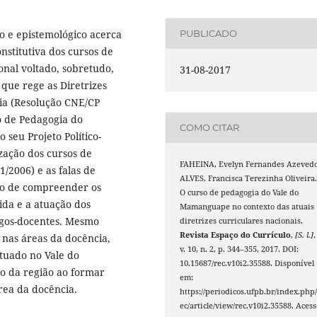
co e epistemológico acerca
PUBLICADO
nstitutiva dos cursos de
onal voltado, sobretudo,
31-08-2017
que rege as Diretrizes
ia (Resolução CNE/CP
so de Pedagogia do
COMO CITAR
 seu Projeto Político-
zação dos cursos de
FAHEINA, Evelyn Fernandes Azevedo
/2006) e as falas de
ALVES, Francisca Terezinha Oliveira
ivo de compreender os
O curso de pedagogia do Vale do
bida e a atuação dos
Mamanguape no contexto das atuais
gos-docentes. Mesmo
diretrizes curriculares nacionais.
Revista Espaço do Currículo
,
[S. l.]
,
 nas áreas da docência,
v. 10, n. 2, p. 344–355, 2017. DOI:
ituado no Vale do
10.15687/rec.v10i2.35588. Disponível
 da região ao formar
em:
rea da docência.
https://periodicos.ufpb.br/index.php/
ec/article/view/rec.v10i2.35588. Acess