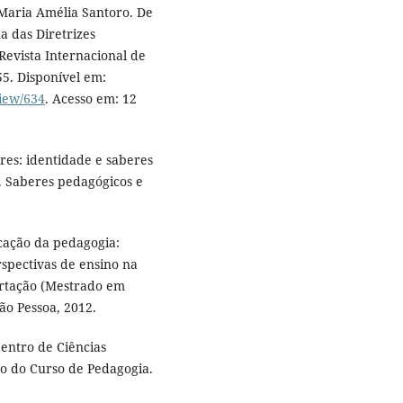
aria Amélia Santoro. De
 das Diretrizes
Revista Internacional de
-55. Disponível em:
view/634
. Acesso em: 12
es: identidade e saberes
. Saberes pedagógicos e
cação da pedagogia:
rspectivas de ensino na
sertação (Mestrado em
ão Pessoa, 2012.
ntro de Ciências
co do Curso de Pedagogia.