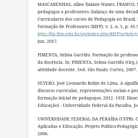
MASCARENHAS, Aline Daiane Nunes; FRANCO, M
pedagogos a professores: balanço de uma década
Curriculares dos cursos de Pedagogia no Brasil. 
Formação de Professores (RIFP). v. 2, n. 1, p. 41
http://itp.ifsp.edu.br/ojs/index.php/RIFP/article/
jun. 2017.
PIMENTA, Selma Garrido. Formação de professor
da docência. In: PIMENTA, Selma Garrido (Org.)
atividade docente. 5ed. São Paulo: Cortez, 2007.
SEVERO, José Leonardo Rolim de Lima. A signifi
discurso curricular, representações sociais e pe
formação inicial de pedagogos. 2012. 195f. Dis
Educação) - Universidade Federal da Paraíba, Jo
UNIVERSIDADE FEDERAL DA PERAÍBA (UFPB). Ce
Aplicadas e Educação. Projeto Político-Pedagógi
2006.