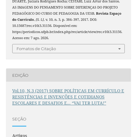
DUARTE, Juciara Rodrigues Rocha; CESTARI, Luiz Artur dos Santos.
AS IMAGENS DO PENSAMENTO SOBRE DIFERENÇAS DO PROJETO
PEDAGÓGICO DO CURSO DE PEDAGOGIA DA UESB.
Revista Espaço
do Currículo
,
[S. l.]
, v. 10, n. 3, p. 384–397, 2017. DOI:
10.15687/rec.v10i3.31156. Disponível em:
https://periodicos.ufpb.br/index.php/rec/article/view/rec.v10i3.31156.
Acesso em: 7 ago. 2026.
Fomatos de Citação
EDIÇÃO
Vol.10, N.3 (2017) SOBRE POLÍTICAS EM CURRÍCULO E
RESISTÊNCIAS E INVENÇÕES E COTIDIANOS
ESCOLARES E DESAFIOS E... “VAI TER LUTA!”
SEÇÃO
Artigos