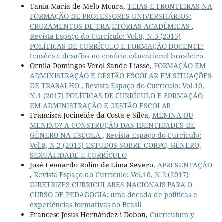
Tania Maria de Melo Moura,
TEIAS E FRONTEIRAS NA
FORMAÇÃO DE PROFESSORES UNIVERSITÁRIOS:
CRUZAMENTOS DE TRAJETÓRIAS ACADÊMICAS
,
Revista Espaço do Currículo: Vol.8, N.3 (2015)
POLÍTICAS DE CURRÍCULO E FORMAÇÃO DOCENTE:
tensões e desafios no cenário educacional brasileiro
Ornila Domingos Verol Sande Liasse,
FORMAÇÃO EM
ADMINISTRAÇÃO E GESTÃO ESCOLAR EM SITUAÇÕES
DE TRABALHO
,
Revista Espaço do Currículo: Vol.10,
N.1 (2017) POLÍTICAS DE CURRÍCULO E FORMAÇÃO
EM ADMINISTRAÇÃO E GESTÃO ESCOLAR
Francisca Jocineide da Costa e Silva,
MENINA OU
MENINO? A CONSTRUÇÃO DAS IDENTIDADES DE
GÊNERO NA ESCOLA
,
Revista Espaço do Currículo:
Vol.8, N.2 (2015) ESTUDOS SOBRE CORPO, GÊNERO,
SEXUALIDADE E CURRÍCULO
José Leonardo Rolim de Lima Severo,
APRESENTAÇÃO
,
Revista Espaço do Currículo: Vol.10, N.2 (2017)
DIRETRIZES CURRICULARES NACIONAIS PARA O
CURSO DE PEDAGOGIA: uma década de políticas e
experiências formativas no Brasil
Francesc Jesús Hernàndez i Dobon,
Currículum y