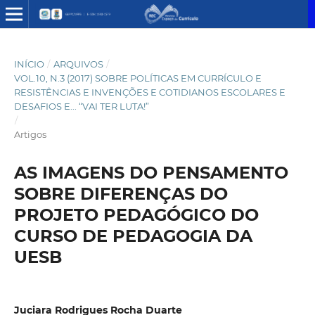
INÍCIO
/
ARQUIVOS
/
VOL.10, N.3 (2017) SOBRE POLÍTICAS EM CURRÍCULO E
RESISTÊNCIAS E INVENÇÕES E COTIDIANOS ESCOLARES E
DESAFIOS E... “VAI TER LUTA!”
/
Artigos
AS IMAGENS DO PENSAMENTO
SOBRE DIFERENÇAS DO
PROJETO PEDAGÓGICO DO
CURSO DE PEDAGOGIA DA
UESB
Juciara Rodrigues Rocha Duarte