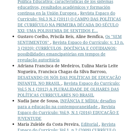
Política Educativa: características de los sistemas
educativos, resultados académicos y formación
continua en la Unión Europea
,
Revista Espaço do
Currículo: Vol.3 N.2 (2011) O CAMPO DAS POLÍTICAS
DE CURRÍCULO NA PRIMEIRA DÉCADA DO SÉCULO
XXI: UMA POLISSEMIA DE SENTIDOS E...
Gustavo Coelho, Priscila Reis, Aline Bemfica,
Os "SEM
SENTIMENTOS"
,
Revista Espaço do Currículo: v. 13 n.
3 (2020): CURRÍCULOS, DOCÊNCIA E COTIDIANOS:
possibilidades emancipatórias em tempos de
regulação autoritária
Adriana Francisca de Medeiros, Eulina Maria Leite
Nogueira, Francisca Chagas da Silva Barroso,
DESATANDO OS NÓS DAS POLÍTICAS DE EDUCAÇÃO
INFANTIL NO BRASIL
,
Revista Espaço do Currículo:
Vol.5 N.1 (2012) A PLURALIDADE DE OLHARES DAS
POLÍTICAS CURRICULARES NO BRASIL
Nadia Jane de Sousa,
INFÂNCIA E MÍDIA: desafios
para a educação na contemporaneidade
,
Revista
Espaço do Currículo: Vol.9, N.1 (2016) EDUCAÇÃO E
JUVENTUDE
Maria Zuleide da Costa Pereira,
Editorial
,
Revista
Espaço do Currículo: Vol.1, n.2 (2009) CURRÍCULO,