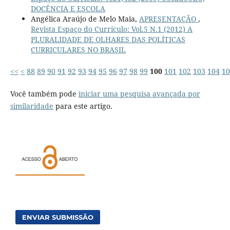
DOCÊNCIA E ESCOLA
Angélica Araújo de Melo Maia,
APRESENTAÇÃO
,
Revista Espaço do Currículo: Vol.5 N.1 (2012) A
PLURALIDADE DE OLHARES DAS POLÍTICAS
CURRICULARES NO BRASIL
<<
<
88
89
90
91
92
93
94
95
96
97
98
99
100
101
102
103
104
10
Você também pode
iniciar uma pesquisa avançada por
similaridade
para este artigo.
ENVIAR SUBMISSÃO