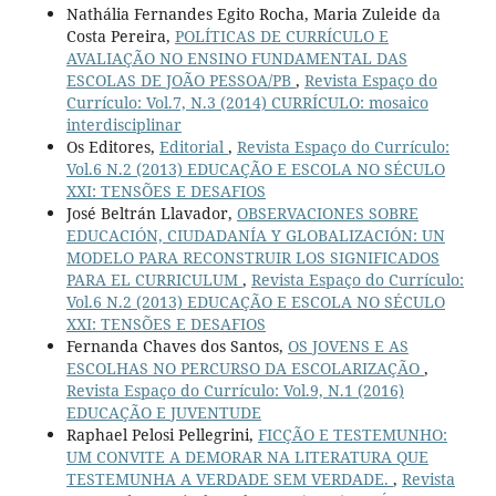
Nathália Fernandes Egito Rocha, Maria Zuleide da
Costa Pereira,
POLÍTICAS DE CURRÍCULO E
AVALIAÇÃO NO ENSINO FUNDAMENTAL DAS
ESCOLAS DE JOÃO PESSOA/PB
,
Revista Espaço do
Currículo: Vol.7, N.3 (2014) CURRÍCULO: mosaico
interdisciplinar
Os Editores,
Editorial
,
Revista Espaço do Currículo:
Vol.6 N.2 (2013) EDUCAÇÃO E ESCOLA NO SÉCULO
XXI: TENSÕES E DESAFIOS
José Beltrán Llavador,
OBSERVACIONES SOBRE
EDUCACIÓN, CIUDADANÍA Y GLOBALIZACIÓN: UN
MODELO PARA RECONSTRUIR LOS SIGNIFICADOS
PARA EL CURRICULUM
,
Revista Espaço do Currículo:
Vol.6 N.2 (2013) EDUCAÇÃO E ESCOLA NO SÉCULO
XXI: TENSÕES E DESAFIOS
Fernanda Chaves dos Santos,
OS JOVENS E AS
ESCOLHAS NO PERCURSO DA ESCOLARIZAÇÃO
,
Revista Espaço do Currículo: Vol.9, N.1 (2016)
EDUCAÇÃO E JUVENTUDE
Raphael Pelosi Pellegrini,
FICÇÃO E TESTEMUNHO:
UM CONVITE A DEMORAR NA LITERATURA QUE
TESTEMUNHA A VERDADE SEM VERDADE.
,
Revista