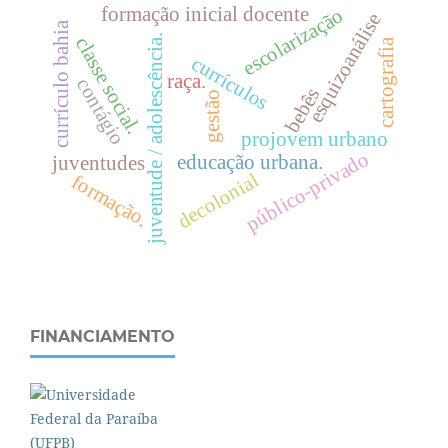
formação inicial docente
escolarização
esquizoanálise
currículo bahia
juventude / adolescência.
c
l
a
s
s
e
o
c
i
a
l
cartografia
currículos
raça.
contágio
s
.
bebês
gestão
projovem urbano
público-privado
educação urbana.
juventudes
decolonial
formação.
FINANCIAMENTO