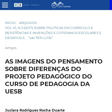
INÍCIO
/
ARQUIVOS
/
VOL.10, N.3 (2017) SOBRE POLÍTICAS EM CURRÍCULO E
RESISTÊNCIAS E INVENÇÕES E COTIDIANOS ESCOLARES E
DESAFIOS E... “VAI TER LUTA!”
/
Artigos
AS IMAGENS DO PENSAMENTO
SOBRE DIFERENÇAS DO
PROJETO PEDAGÓGICO DO
CURSO DE PEDAGOGIA DA
UESB
Juciara Rodrigues Rocha Duarte