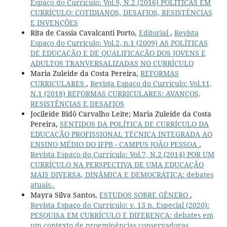
Espaço do Currículo: Vol.9, N.2 (2016) POLÍTICAS EM
CURRÍCULO: COTIDIANOS, DESAFIOS, RESISTÊNCIAS
E INVENÇÕES
Rita de Cassia Cavalcanti Porto,
Editorial
,
Revista
Espaço do Currículo: Vol.2, n.1 (2009) AS POLÍTICAS
DE EDUCAÇÃO E DE QUALIFICAÇÃO DOS JOVENS E
ADULTOS TRANVERSALIZADAS NO CURRÍCULO
Maria Zuleide da Costa Pereira,
REFORMAS
CURRICULARES
,
Revista Espaço do Currículo: Vol.11,
N.1 (2018) REFORMAS CURRICULARES: AVANÇOS,
RESISTÊNCIAS E DESAFIOS
Jocileide Bidô Carvalho Leite; Maria Zuleide da Costa
Pereira,
SENTIDOS DA POLÍTICA DE CURRÍCULO DA
EDUCAÇÃO PROFISSIONAL TÉCNICA INTEGRADA AO
ENSINO MÉDIO DO IFPB - CAMPUS JOÃO PESSOA
,
Revista Espaço do Currículo: Vol.7, N.2 (2014) POR UM
CURRÍCULO NA PERSPECTIVA DE UMA EDUCAÇÃO
MAIS DIVERSA, DINÂMICA E DEMOCRÁTICA: debates
atuais..
Mayra Silva Santos,
ESTUDOS SOBRE GÊNERO
,
Revista Espaço do Currículo: v. 13 n. Especial (2020):
PESQUISA EM CURRÍCULO E DIFERENÇA: debates em
um contexto de proeminências conservadoras