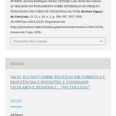
DUARTE, Juciara Rodrigues Rocha; CESTARI, Luiz Artur dos Santos.
AS IMAGENS DO PENSAMENTO SOBRE DIFERENÇAS DO PROJETO
PEDAGÓGICO DO CURSO DE PEDAGOGIA DA UESB.
Revista Espaço
do Currículo
,
[S. l.]
, v. 10, n. 3, p. 384–397, 2017. DOI:
10.15687/rec.v10i3.31156. Disponível em:
https://periodicos.ufpb.br/index.php/rec/article/view/rec.v10i3.31156.
Acesso em: 9 ago. 2026.
Fomatos de Citação
EDIÇÃO
Vol.10, N.3 (2017) SOBRE POLÍTICAS EM CURRÍCULO E
RESISTÊNCIAS E INVENÇÕES E COTIDIANOS
ESCOLARES E DESAFIOS E... “VAI TER LUTA!”
SEÇÃO
Artigos