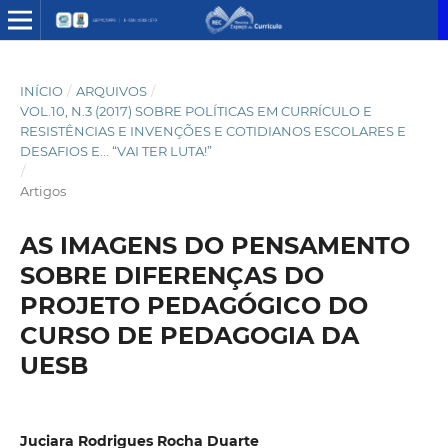
INÍCIO
/
ARQUIVOS
/
VOL.10, N.3 (2017) SOBRE POLÍTICAS EM CURRÍCULO E
RESISTÊNCIAS E INVENÇÕES E COTIDIANOS ESCOLARES E
DESAFIOS E... “VAI TER LUTA!”
/
Artigos
AS IMAGENS DO PENSAMENTO
SOBRE DIFERENÇAS DO
PROJETO PEDAGÓGICO DO
CURSO DE PEDAGOGIA DA
UESB
Juciara Rodrigues Rocha Duarte