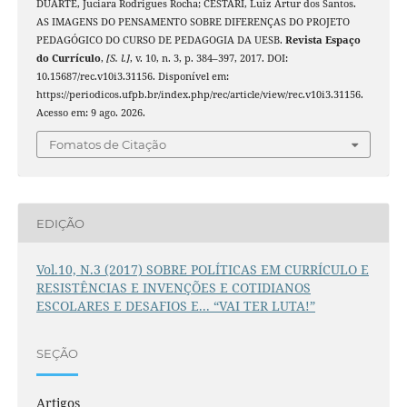
DUARTE, Juciara Rodrigues Rocha; CESTARI, Luiz Artur dos Santos.
AS IMAGENS DO PENSAMENTO SOBRE DIFERENÇAS DO PROJETO
PEDAGÓGICO DO CURSO DE PEDAGOGIA DA UESB.
Revista Espaço
do Currículo
,
[S. l.]
, v. 10, n. 3, p. 384–397, 2017. DOI:
10.15687/rec.v10i3.31156. Disponível em:
https://periodicos.ufpb.br/index.php/rec/article/view/rec.v10i3.31156.
Acesso em: 9 ago. 2026.
Fomatos de Citação
EDIÇÃO
Vol.10, N.3 (2017) SOBRE POLÍTICAS EM CURRÍCULO E
RESISTÊNCIAS E INVENÇÕES E COTIDIANOS
ESCOLARES E DESAFIOS E... “VAI TER LUTA!”
SEÇÃO
Artigos