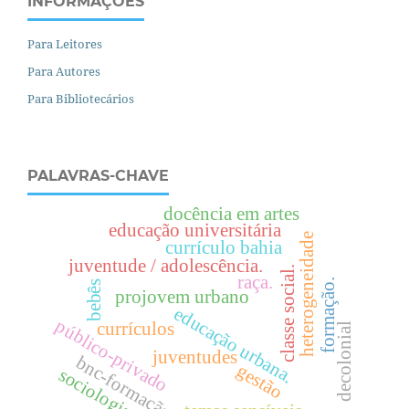
INFORMAÇÕES
Para Leitores
Para Autores
Para Bibliotecários
PALAVRAS-CHAVE
docência em artes
educação universitária
heterogeneidade
currículo bahia
juventude / adolescência.
.
raça.
formação.
bebês
projovem urbano
e
d
u
c
a
ç
ã
o
r
b
a
n
a
c
l
a
s
s
e
s
o
c
i
a
l
público-privado
currículos
decolonial
u
.
juventudes
bnc-formação
gestão
sociologia