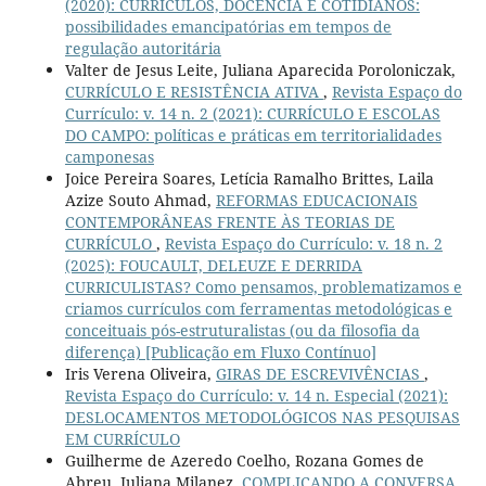
(2020): CURRÍCULOS, DOCÊNCIA E COTIDIANOS:
possibilidades emancipatórias em tempos de
regulação autoritária
Valter de Jesus Leite, Juliana Aparecida Poroloniczak,
CURRÍCULO E RESISTÊNCIA ATIVA
,
Revista Espaço do
Currículo: v. 14 n. 2 (2021): CURRÍCULO E ESCOLAS
DO CAMPO: políticas e práticas em territorialidades
camponesas
Joice Pereira Soares, Letícia Ramalho Brittes, Laila
Azize Souto Ahmad,
REFORMAS EDUCACIONAIS
CONTEMPORÂNEAS FRENTE ÀS TEORIAS DE
CURRÍCULO
,
Revista Espaço do Currículo: v. 18 n. 2
(2025): FOUCAULT, DELEUZE E DERRIDA
CURRICULISTAS? Como pensamos, problematizamos e
criamos currículos com ferramentas metodológicas e
conceituais pós-estruturalistas (ou da filosofia da
diferença) [Publicação em Fluxo Contínuo]
Iris Verena Oliveira,
GIRAS DE ESCREVIVÊNCIAS
,
Revista Espaço do Currículo: v. 14 n. Especial (2021):
DESLOCAMENTOS METODOLÓGICOS NAS PESQUISAS
EM CURRÍCULO
Guilherme de Azeredo Coelho, Rozana Gomes de
Abreu, Juliana Milanez,
COMPLICANDO A CONVERSA