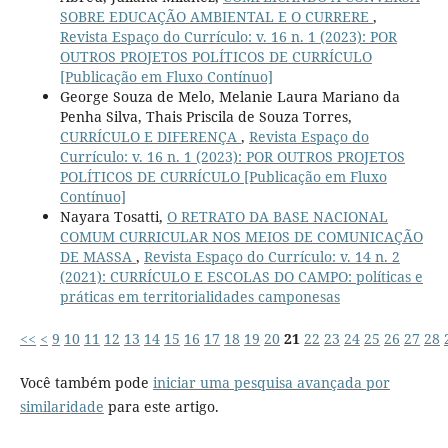
SOBRE EDUCAÇÃO AMBIENTAL E O CURRERE
,
Revista Espaço do Currículo: v. 16 n. 1 (2023): POR
OUTROS PROJETOS POLÍTICOS DE CURRÍCULO
[Publicação em Fluxo Contínuo]
George Souza de Melo, Melanie Laura Mariano da
Penha Silva, Thais Priscila de Souza Torres,
CURRÍCULO E DIFERENÇA
,
Revista Espaço do
Currículo: v. 16 n. 1 (2023): POR OUTROS PROJETOS
POLÍTICOS DE CURRÍCULO [Publicação em Fluxo
Contínuo]
Nayara Tosatti,
O RETRATO DA BASE NACIONAL
COMUM CURRICULAR NOS MEIOS DE COMUNICAÇÃO
DE MASSA
,
Revista Espaço do Currículo: v. 14 n. 2
(2021): CURRÍCULO E ESCOLAS DO CAMPO: políticas e
práticas em territorialidades camponesas
<<
<
9
10
11
12
13
14
15
16
17
18
19
20
21
22
23
24
25
26
27
28
Você também pode
iniciar uma pesquisa avançada por
similaridade
para este artigo.