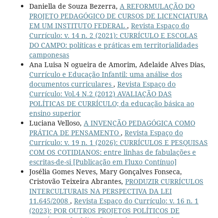
Daniella de Souza Bezerra,
A REFORMULAÇÃO DO
PROJETO PEDAGÓGICO DE CURSOS DE LICENCIATURA
EM UM INSTITUTO FEDERAL
,
Revista Espaço do
Currículo: v. 14 n. 2 (2021): CURRÍCULO E ESCOLAS
DO CAMPO: políticas e práticas em territorialidades
camponesas
Ana Luisa N ogueira de Amorim, Adelaide Alves Dias,
Currículo e Educação Infantil: uma análise dos
documentos curriculares
,
Revista Espaço do
Currículo: Vol.4 N.2 (2012) AVALIAÇÃO DAS
POLÍTICAS DE CURRÍCULO; da educação básica ao
ensino superior
Luciana Velloso,
A INVENÇÃO PEDAGÓGICA COMO
PRÁTICA DE PENSAMENTO
,
Revista Espaço do
Currículo: v. 19 n. 1 (2026): CURRÍCULOS E PESQUISAS
COM OS COTIDIANOS: entre linhas de fabulações e
escritas-de-si [Publicação em Fluxo Contínuo]
Josélia Gomes Neves, Mary Gonçalves Fonseca,
Cristovão Teixeira Abrantes,
PRODUZIR CURRÍCULOS
INTERCULTURAIS NA PERSPECTIVA DA LEI
11.645/2008
,
Revista Espaço do Currículo: v. 16 n. 1
(2023): POR OUTROS PROJETOS POLÍTICOS DE