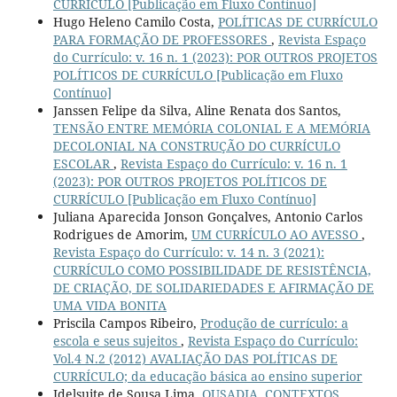
CURRÍCULO [Publicação em Fluxo Contínuo]
Hugo Heleno Camilo Costa,
POLÍTICAS DE CURRÍCULO
PARA FORMAÇÃO DE PROFESSORES
,
Revista Espaço
do Currículo: v. 16 n. 1 (2023): POR OUTROS PROJETOS
POLÍTICOS DE CURRÍCULO [Publicação em Fluxo
Contínuo]
Janssen Felipe da Silva, Aline Renata dos Santos,
TENSÃO ENTRE MEMÓRIA COLONIAL E A MEMÓRIA
DECOLONIAL NA CONSTRUÇÃO DO CURRÍCULO
ESCOLAR
,
Revista Espaço do Currículo: v. 16 n. 1
(2023): POR OUTROS PROJETOS POLÍTICOS DE
CURRÍCULO [Publicação em Fluxo Contínuo]
Juliana Aparecida Jonson Gonçalves, Antonio Carlos
Rodrigues de Amorim,
UM CURRÍCULO AO AVESSO
,
Revista Espaço do Currículo: v. 14 n. 3 (2021):
CURRÍCULO COMO POSSIBILIDADE DE RESISTÊNCIA,
DE CRIAÇÃO, DE SOLIDARIEDADES E AFIRMAÇÃO DE
UMA VIDA BONITA
Priscila Campos Ribeiro,
Produção de currículo: a
escola e seus sujeitos
,
Revista Espaço do Currículo:
Vol.4 N.2 (2012) AVALIAÇÃO DAS POLÍTICAS DE
CURRÍCULO; da educação básica ao ensino superior
Idelsuite de Sousa Lima,
OUSADIA, CONTEXTOS,