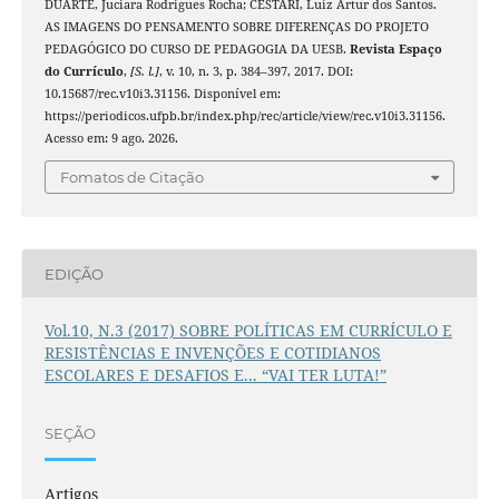
DUARTE, Juciara Rodrigues Rocha; CESTARI, Luiz Artur dos Santos.
AS IMAGENS DO PENSAMENTO SOBRE DIFERENÇAS DO PROJETO
PEDAGÓGICO DO CURSO DE PEDAGOGIA DA UESB.
Revista Espaço
do Currículo
,
[S. l.]
, v. 10, n. 3, p. 384–397, 2017. DOI:
10.15687/rec.v10i3.31156. Disponível em:
https://periodicos.ufpb.br/index.php/rec/article/view/rec.v10i3.31156.
Acesso em: 9 ago. 2026.
Fomatos de Citação
EDIÇÃO
Vol.10, N.3 (2017) SOBRE POLÍTICAS EM CURRÍCULO E
RESISTÊNCIAS E INVENÇÕES E COTIDIANOS
ESCOLARES E DESAFIOS E... “VAI TER LUTA!”
SEÇÃO
Artigos