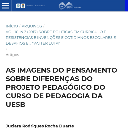
INÍCIO
/
ARQUIVOS
/
VOL.10, N.3 (2017) SOBRE POLÍTICAS EM CURRÍCULO E
RESISTÊNCIAS E INVENÇÕES E COTIDIANOS ESCOLARES E
DESAFIOS E... “VAI TER LUTA!”
/
Artigos
AS IMAGENS DO PENSAMENTO
SOBRE DIFERENÇAS DO
PROJETO PEDAGÓGICO DO
CURSO DE PEDAGOGIA DA
UESB
Juciara Rodrigues Rocha Duarte