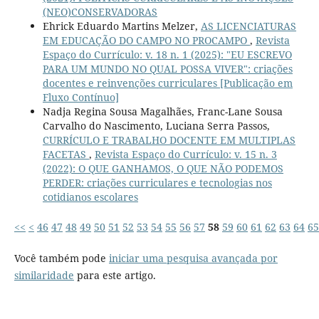
(NEO)CONSERVADORAS
Ehrick Eduardo Martins Melzer,
AS LICENCIATURAS
EM EDUCAÇÃO DO CAMPO NO PROCAMPO
,
Revista
Espaço do Currículo: v. 18 n. 1 (2025): "EU ESCREVO
PARA UM MUNDO NO QUAL POSSA VIVER": criações
docentes e reinvenções curriculares [Publicação em
Fluxo Contínuo]
Nadja Regina Sousa Magalhães, Franc-Lane Sousa
Carvalho do Nascimento, Luciana Serra Passos,
CURRÍCULO E TRABALHO DOCENTE EM MULTIPLAS
FACETAS
,
Revista Espaço do Currículo: v. 15 n. 3
(2022): O QUE GANHAMOS, O QUE NÃO PODEMOS
PERDER: criações curriculares e tecnologias nos
cotidianos escolares
<<
<
46
47
48
49
50
51
52
53
54
55
56
57
58
59
60
61
62
63
64
65
Você também pode
iniciar uma pesquisa avançada por
similaridade
para este artigo.