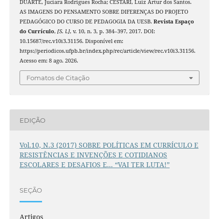
DUARTE, Juciara Rodrigues Rocha; CESTARI, Luiz Artur dos Santos.
AS IMAGENS DO PENSAMENTO SOBRE DIFERENÇAS DO PROJETO
PEDAGÓGICO DO CURSO DE PEDAGOGIA DA UESB.
Revista Espaço
do Currículo
,
[S. l.]
, v. 10, n. 3, p. 384–397, 2017. DOI:
10.15687/rec.v10i3.31156. Disponível em:
https://periodicos.ufpb.br/index.php/rec/article/view/rec.v10i3.31156.
Acesso em: 8 ago. 2026.
Fomatos de Citação
EDIÇÃO
Vol.10, N.3 (2017) SOBRE POLÍTICAS EM CURRÍCULO E
RESISTÊNCIAS E INVENÇÕES E COTIDIANOS
ESCOLARES E DESAFIOS E... “VAI TER LUTA!”
SEÇÃO
Artigos