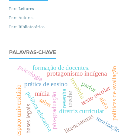
Para Leitores
Para Autores
Para Bibliotecários
PALAVRAS-CHAVE
psicologia
formação de docentes.
políticas de avaliação
protagonismo indígena
território
parfor
prática de ensino
texto escolar
espaço universitário
resenha
política educativa
mídia
creche
pós-graduação
afeto
saber
bases legais
diretriz curricular
licenciaturas
teorização