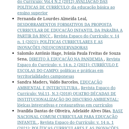
do Currículo: Vol.4 N.2 (2012) AVALIAÇÃO DAS
POLÍTICAS DE CURRÍCULO; da educação básica ao
ensino superior
Fernanda de Lourdes Almeida Leal,
DESDOBRAMENTOS FORMATIVOS DA PROPOSTA
CURRICULAR DE EDUCAÇÃO INFANTIL DA PARAÍBA A
PARTIR DA BNCC
,
Revista Espaço do Currículo: v. 14
n. 1 (2021): POLÍTICAS CURRICULARES E AS
INOVAÇÕES (NEO)CONSERVADORAS
Salomão Antônio Hage, Ivânia Paula Freitas de Souza
Sena,
DIREITO À EDUCAÇÃO NA PANDEMIA
,
Revista
Espaço do Currículo: v. 14 n. 2 (2021): CURRÍCULO E
ESCOLAS DO CAMPO: políticas e práticas em
territorialidades camponesas
Sandra Maders, Valdo Barcelos,
EDUCAÇÃO
AMBIENTAL E INTERCULTURA
,
Revista Espaço do
Currículo: Vol.11, N.3 (2018) QUATRO DÉCADAS DE
INSTITUCIONALIZAÇÃO DO DISCURSO AMBIENTAL:
lógicas integrativas e restaurativas em currículos
Ivanilda Dantas de Oliveira, Adelaide Alves Dias,
BASE
NACIONAL COMUM CURRICULAR PARA EDUCAÇÃO
INFANTIL
,
Revista Espaço do Currículo: v. 14 n. 1
(2021): POLÍTICAS CURRICULARES E AS INOVAÇÕES