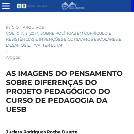
INÍCIO
/
ARQUIVOS
/
VOL.10, N.3 (2017) SOBRE POLÍTICAS EM CURRÍCULO E
RESISTÊNCIAS E INVENÇÕES E COTIDIANOS ESCOLARES E
DESAFIOS E... “VAI TER LUTA!”
/
Artigos
AS IMAGENS DO PENSAMENTO
SOBRE DIFERENÇAS DO
PROJETO PEDAGÓGICO DO
CURSO DE PEDAGOGIA DA
UESB
Juciara Rodrigues Rocha Duarte