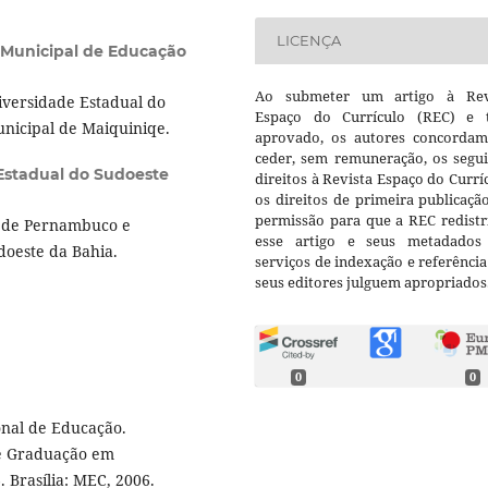
LICENÇA
 Municipal de Educação
Ao submeter um artigo à Rev
versidade Estadual do
Espaço do Currículo (REC) e t
unicipal de Maiquiniqe.
aprovado, os autores concorda
ceder, sem remuneração, os segui
Estadual do Sudoeste
direitos à Revista Espaço do Currí
os direitos de primeira publicaçã
permissão para que a REC redistr
l de Pernambuco e
esse artigo e seus metadados
doeste da Bahia.
serviços de indexação e referênci
seus editores julguem apropriados
0
0
onal de Educação.
de Graduação em
 Brasília: MEC, 2006.