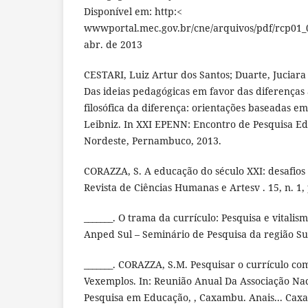
Disponível em: http:<
wwwportal.mec.gov.br/cne/arquivos/pdf/rcp01_
abr. de 2013
CESTARI, Luiz Artur dos Santos; Duarte, Juciar
Das ideias pedagógicas em favor das diferenças
filosófica da diferença: orientações baseadas e
Leibniz. In XXI EPENN: Encontro de Pesquisa Ed
Nordeste, Pernambuco, 2013.
CORAZZA, S. A educação do século XXI: desafios 
Revista de Ciências Humanas e Artesv . 15, n. 1, 
_______. O trama da currículo: Pesquisa e vitalism
Anped Sul – Seminário de Pesquisa da região Sul
_______. CORAZZA, S.M. Pesquisar o currículo c
Vexemplos. In: Reunião Anual Da Associação Na
Pesquisa em Educação, , Caxambu. Anais... Cax