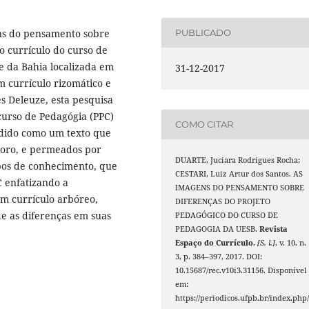
ns do pensamento sobre
PUBLICADO
o currículo do curso de
e da Bahia localizada em
31-12-2017
m currículo rizomático e
les Deleuze, esta pesquisa
curso de Pedagógia (PPC)
COMO CITAR
dido como um texto que
onoro, e permeados por
DUARTE, Juciara Rodrigues Rocha;
pos de conhecimento, que
CESTARI, Luiz Artur dos Santos. AS
C enfatizando a
IMAGENS DO PENSAMENTO SOBRE
um currículo arbóreo,
DIFERENÇAS DO PROJETO
e as diferenças em suas
PEDAGÓGICO DO CURSO DE
PEDAGOGIA DA UESB.
Revista
Espaço do Currículo
,
[S. l.]
, v. 10, n.
3, p. 384–397, 2017. DOI:
10.15687/rec.v10i3.31156. Disponível
em:
https://periodicos.ufpb.br/index.php/