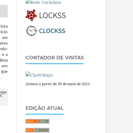
ista
ê-lo
m em
ntes
culo:
o e a
CONTADOR DE VISITAS
ibua
 aos
a que
.
Acessos a partir de 30 de maio de 2021
EDIÇÃO ATUAL