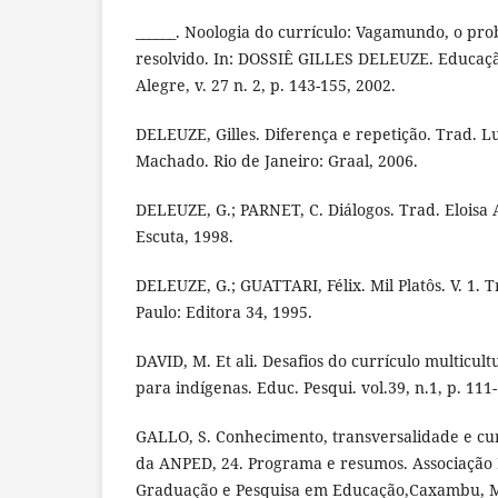
______. Noologia do currículo: Vagamundo, o pro
resolvido. In: DOSSIÊ GILLES DELEUZE. Educaçã
Alegre, v. 27 n. 2, p. 143-155, 2002.
DELEUZE, Gilles. Diferença e repetição. Trad. L
Machado. Rio de Janeiro: Graal, 2006.
DELEUZE, G.; PARNET, C. Diálogos. Trad. Eloisa 
Escuta, 1998.
DELEUZE, G.; GUATTARI, Félix. Mil Platôs. V. 1. T
Paulo: Editora 34, 1995.
DAVID, M. Et ali. Desafios do currículo multicul
para indígenas. Educ. Pesqui. vol.39, n.1, p. 111
GALLO, S. Conhecimento, transversalidade e cur
da ANPED, 24. Programa e resumos. Associação 
Graduação e Pesquisa em Educação,Caxambu, M