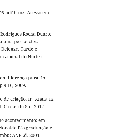
06.pdf.htm>. Acesso em
a Rodrigues Rocha Duarte.
 a uma perspectiva
m Deleuze, Tarde e
ucacional do Norte e
da diferença pura. In:
p 9-16, 2009.
o de criação. In: Anais, IX
. Caxias do Sul, 2012.
omo acontecimento: em
cionalde Pós-graduação e
ambu: ANPEd, 2004.