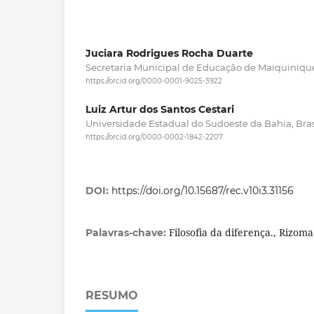
Juciara Rodrigues Rocha Duarte
Secretaria Municipal de Educação de Maiquinique,
https://orcid.org/0000-0001-9025-3922
Luiz Artur dos Santos Cestari
Universidade Estadual do Sudoeste da Bahia, Bras
https://orcid.org/0000-0002-1842-2207
DOI:
https://doi.org/10.15687/rec.v10i3.31156
Filosofia da diferença., Rizoma
Palavras-chave:
RESUMO