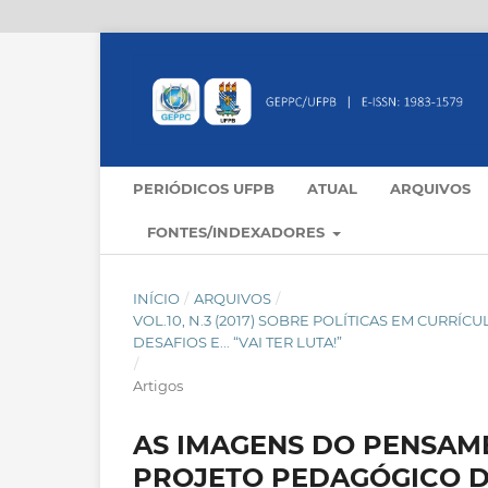
PERIÓDICOS UFPB
ATUAL
ARQUIVOS
FONTES/INDEXADORES
INÍCIO
/
ARQUIVOS
/
VOL.10, N.3 (2017) SOBRE POLÍTICAS EM CURRÍ
DESAFIOS E... “VAI TER LUTA!”
/
Artigos
AS IMAGENS DO PENSAM
PROJETO PEDAGÓGICO D