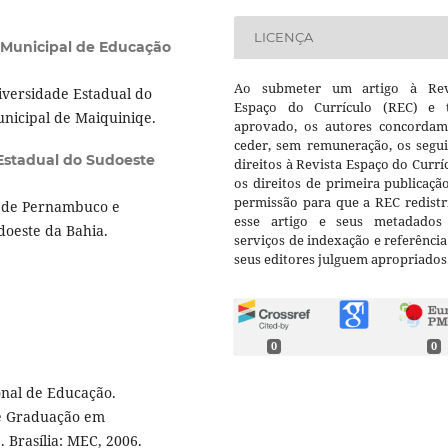
LICENÇA
 Municipal de Educação
Ao submeter um artigo à Rev
versidade Estadual do
Espaço do Currículo (REC) e t
unicipal de Maiquiniqe.
aprovado, os autores concorda
ceder, sem remuneração, os segui
Estadual do Sudoeste
direitos à Revista Espaço do Currí
os direitos de primeira publicaçã
permissão para que a REC redistr
l de Pernambuco e
esse artigo e seus metadados
doeste da Bahia.
serviços de indexação e referênci
seus editores julguem apropriados
0
0
onal de Educação.
de Graduação em
 Brasília: MEC, 2006.