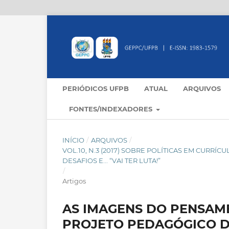
PERIÓDICOS UFPB
ATUAL
ARQUIVOS
FONTES/INDEXADORES
INÍCIO
/
ARQUIVOS
/
VOL.10, N.3 (2017) SOBRE POLÍTICAS EM CURRÍ
DESAFIOS E... “VAI TER LUTA!”
/
Artigos
AS IMAGENS DO PENSAM
PROJETO PEDAGÓGICO D