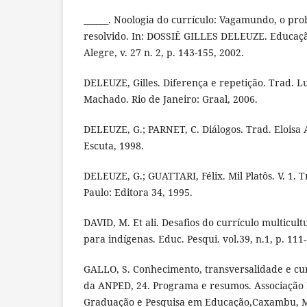
______. Noologia do currículo: Vagamundo, o pro
resolvido. In: DOSSIÊ GILLES DELEUZE. Educaçã
Alegre, v. 27 n. 2, p. 143-155, 2002.
DELEUZE, Gilles. Diferença e repetição. Trad. L
Machado. Rio de Janeiro: Graal, 2006.
DELEUZE, G.; PARNET, C. Diálogos. Trad. Eloisa 
Escuta, 1998.
DELEUZE, G.; GUATTARI, Félix. Mil Platôs. V. 1. T
Paulo: Editora 34, 1995.
DAVID, M. Et ali. Desafios do currículo multicul
para indígenas. Educ. Pesqui. vol.39, n.1, p. 111
GALLO, S. Conhecimento, transversalidade e cur
da ANPED, 24. Programa e resumos. Associação 
Graduação e Pesquisa em Educação,Caxambu, M