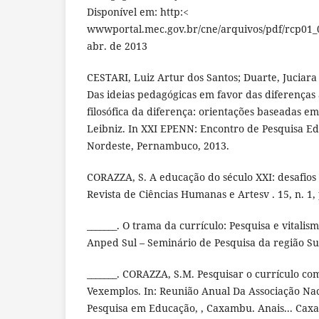
Disponível em: http:<
wwwportal.mec.gov.br/cne/arquivos/pdf/rcp01_
abr. de 2013
CESTARI, Luiz Artur dos Santos; Duarte, Juciar
Das ideias pedagógicas em favor das diferenças
filosófica da diferença: orientações baseadas e
Leibniz. In XXI EPENN: Encontro de Pesquisa Ed
Nordeste, Pernambuco, 2013.
CORAZZA, S. A educação do século XXI: desafios 
Revista de Ciências Humanas e Artesv . 15, n. 1, 
_______. O trama da currículo: Pesquisa e vitalism
Anped Sul – Seminário de Pesquisa da região Sul
_______. CORAZZA, S.M. Pesquisar o currículo c
Vexemplos. In: Reunião Anual Da Associação Na
Pesquisa em Educação, , Caxambu. Anais... Cax