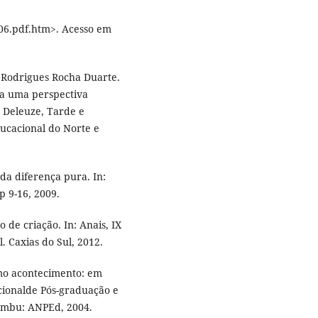
06.pdf.htm>. Acesso em
a Rodrigues Rocha Duarte.
 a uma perspectiva
m Deleuze, Tarde e
ucacional do Norte e
da diferença pura. In:
p 9-16, 2009.
o de criação. In: Anais, IX
. Caxias do Sul, 2012.
omo acontecimento: em
cionalde Pós-graduação e
ambu: ANPEd, 2004.