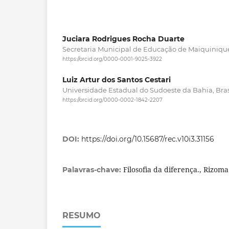
Juciara Rodrigues Rocha Duarte
Secretaria Municipal de Educação de Maiquinique,
https://orcid.org/0000-0001-9025-3922
Luiz Artur dos Santos Cestari
Universidade Estadual do Sudoeste da Bahia, Bras
https://orcid.org/0000-0002-1842-2207
DOI:
https://doi.org/10.15687/rec.v10i3.31156
Filosofia da diferença., Rizoma
Palavras-chave:
RESUMO