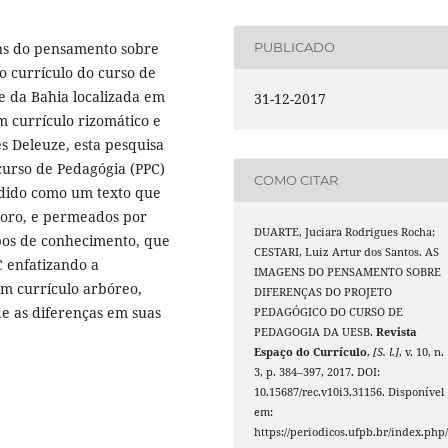
ns do pensamento sobre
PUBLICADO
o currículo do curso de
e da Bahia localizada em
31-12-2017
m currículo rizomático e
les Deleuze, esta pesquisa
curso de Pedagógia (PPC)
COMO CITAR
dido como um texto que
onoro, e permeados por
DUARTE, Juciara Rodrigues Rocha;
pos de conhecimento, que
CESTARI, Luiz Artur dos Santos. AS
C enfatizando a
IMAGENS DO PENSAMENTO SOBRE
um currículo arbóreo,
DIFERENÇAS DO PROJETO
e as diferenças em suas
PEDAGÓGICO DO CURSO DE
PEDAGOGIA DA UESB.
Revista
Espaço do Currículo
,
[S. l.]
, v. 10, n.
3, p. 384–397, 2017. DOI:
10.15687/rec.v10i3.31156. Disponível
em:
https://periodicos.ufpb.br/index.php/