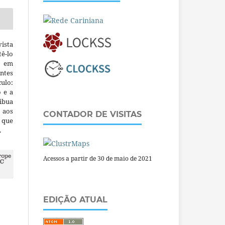
ista
ê-lo
m em
ntes
culo:
o e a
ibua
 aos
CONTADOR DE VISITAS
a que
.
Acessos a partir de 30 de maio de 2021
EDIÇÃO ATUAL