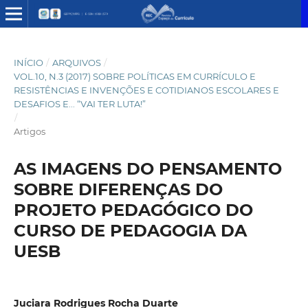
INÍCIO
/
ARQUIVOS
/
VOL.10, N.3 (2017) SOBRE POLÍTICAS EM CURRÍCULO E
RESISTÊNCIAS E INVENÇÕES E COTIDIANOS ESCOLARES E
DESAFIOS E... “VAI TER LUTA!”
/
Artigos
AS IMAGENS DO PENSAMENTO
SOBRE DIFERENÇAS DO
PROJETO PEDAGÓGICO DO
CURSO DE PEDAGOGIA DA
UESB
Juciara Rodrigues Rocha Duarte