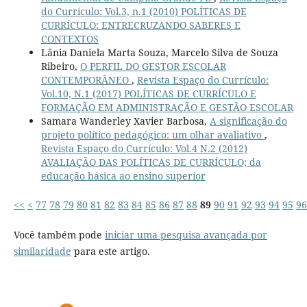
do Currículo: Vol.3, n.1 (2010) POLÍTICAS DE
CURRÍCULO: ENTRECRUZANDO SABERES E
CONTEXTOS
Lânia Daniela Marta Souza, Marcelo Silva de Souza
Ribeiro,
O PERFIL DO GESTOR ESCOLAR
CONTEMPORÂNEO
,
Revista Espaço do Currículo:
Vol.10, N.1 (2017) POLÍTICAS DE CURRÍCULO E
FORMAÇÃO EM ADMINISTRAÇÃO E GESTÃO ESCOLAR
Samara Wanderley Xavier Barbosa,
A significação do
projeto político pedagógico: um olhar avaliativo
,
Revista Espaço do Currículo: Vol.4 N.2 (2012)
AVALIAÇÃO DAS POLÍTICAS DE CURRÍCULO; da
educação básica ao ensino superior
<<
<
77
78
79
80
81
82
83
84
85
86
87
88
89
90
91
92
93
94
95
96
Você também pode
iniciar uma pesquisa avançada por
similaridade
para este artigo.