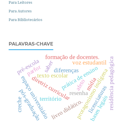
Para Leitores
Para Autores
Para Bibliotecários
PALAVRAS-CHAVE
formação de docentes.
residência pedagógica
pré-escola
voz estudantil
saber
parfor
prática de ensino
diferenças
protagonismo indígena
texto escolar
espaço universitário
diretriz curricular
mídia
afeto
licenciaturas
pós-graduação
resenha
bases legais
território
creche
livro didático.