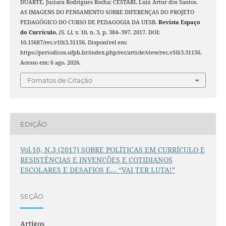
DUARTE, Juciara Rodrigues Rocha; CESTARI, Luiz Artur dos Santos.
AS IMAGENS DO PENSAMENTO SOBRE DIFERENÇAS DO PROJETO
PEDAGÓGICO DO CURSO DE PEDAGOGIA DA UESB.
Revista Espaço
do Currículo
,
[S. l.]
, v. 10, n. 3, p. 384–397, 2017. DOI:
10.15687/rec.v10i3.31156. Disponível em:
https://periodicos.ufpb.br/index.php/rec/article/view/rec.v10i3.31156.
Acesso em: 6 ago. 2026.
Fomatos de Citação
EDIÇÃO
Vol.10, N.3 (2017) SOBRE POLÍTICAS EM CURRÍCULO E
RESISTÊNCIAS E INVENÇÕES E COTIDIANOS
ESCOLARES E DESAFIOS E... “VAI TER LUTA!”
SEÇÃO
Artigos