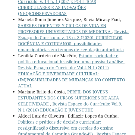
Currículo: v. 14 n. 1 (2021): POLÍTICAS
CURRICULARES E AS INOVAÇÕES
(NEO)CONSERVADORAS
Mariela Sonia Jiménez-Vásquez, Sílvia Miracy Fiad,
SABERES DOCENTES Y CICLOS DE VIDA EN
PROFESORES UNIVERSITARIOS DE MEDICINA
,
Revista
Espaço do Currículo: v. 13 n. 3 (2020): CURRÍCULOS,
DOCÊNCIA E COTIDIANOS: possibilidades
emancipatórias em tempos de regulação autoritária
Lenilda Cordeiro de Macêdo,
Estado, sociedade e
política educacional brasileira: uma possível análise
,
Revista Espaço do Currículo: Vol.4 N.1 (2011)
EDUCAÇÃO E DIVERSIDADE CULTURAL:
(IM)POSSIBILIDADES DE MUDANÇAS NO CONTEXTO
ATUAL
Mariane Brito da Costa,
PERFIL DOS JOVENS
ESTUDANTES DOS CURSOS SUPERIORES DE ALTA
SELETIVIDADE
,
Revista Espaço do Currículo: Vol.9,
N.1 (2016) EDUCAÇÃO E JUVENTUDE
Aldeci Luiz de Oliveira , Edilazir Lopes da Cunha,
Políticas e práticas de decisão curricular:
ressignificação discursiva em escolas do ensino
fundamental de Campina Grande-PB
,
Revista Espaço