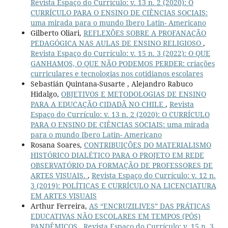
Revista Espaço do Currículo: v. 13 n. 2 (2020): O
CURRÍCULO PARA O ENSINO DE CIÊNCIAS SOCIAIS:
uma mirada para o mundo Ibero Latin- Americano
Gilberto Oliari,
REFLEXÕES SOBRE A PROFANAÇÃO
PEDAGÓGICA NAS AULAS DE ENSINO RELIGIOSO
,
Revista Espaço do Currículo: v. 15 n. 3 (2022): O QUE
GANHAMOS, O QUE NÃO PODEMOS PERDER: criações
curriculares e tecnologias nos cotidianos escolares
Sebastián Quintana-Susarte , Alejandro Rabuco
Hidalgo,
OBJETIVOS E METODOLOGIAS DE ENSINO
PARA A EDUCAÇÃO CIDADÃ NO CHILE
,
Revista
Espaço do Currículo: v. 13 n. 2 (2020): O CURRÍCULO
PARA O ENSINO DE CIÊNCIAS SOCIAIS: uma mirada
para o mundo Ibero Latin- Americano
Rosana Soares,
CONTRIBUIÇÕES DO MATERIALISMO
HISTÓRICO DIALÉTICO PARA O PROJETO EM REDE
OBSERVATÓRIO DA FORMAÇÃO DE PROFESSORES DE
ARTES VISUAIS.
,
Revista Espaço do Currículo: v. 12 n.
3 (2019): POLÍTICAS E CURRÍCULO NA LICENCIATURA
EM ARTES VISUAIS
Arthur Ferreira,
AS “ENCRUZILIVES” DAS PRÁTICAS
EDUCATIVAS NÃO ESCOLARES EM TEMPOS (PÓS)
PANDÊMICOS
,
Revista Espaço do Currículo: v. 15 n. 3