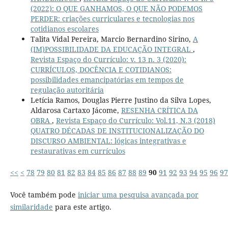
(2022): O QUE GANHAMOS, O QUE NÃO PODEMOS
PERDER: criações curriculares e tecnologias nos
cotidianos escolares
Talita Vidal Pereira, Marcio Bernardino Sirino,
A
(IM)POSSIBILIDADE DA EDUCAÇÃO INTEGRAL
,
Revista Espaço do Currículo: v. 13 n. 3 (2020):
CURRÍCULOS, DOCÊNCIA E COTIDIANOS:
possibilidades emancipatórias em tempos de
regulação autoritária
Letícia Ramos, Douglas Pierre Justino da Silva Lopes,
Aldarosa Cartaxo Jácome,
RESENHA CRÍTICA DA
OBRA
,
Revista Espaço do Currículo: Vol.11, N.3 (2018)
QUATRO DÉCADAS DE INSTITUCIONALIZAÇÃO DO
DISCURSO AMBIENTAL: lógicas integrativas e
restaurativas em currículos
<<
<
78
79
80
81
82
83
84
85
86
87
88
89
90
91
92
93
94
95
96
97
Você também pode
iniciar uma pesquisa avançada por
similaridade
para este artigo.