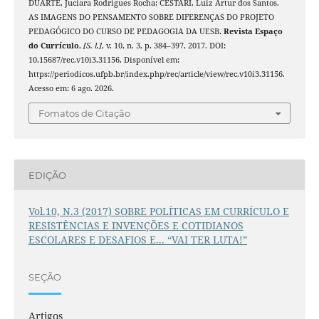
DUARTE, Juciara Rodrigues Rocha; CESTARI, Luiz Artur dos Santos.
AS IMAGENS DO PENSAMENTO SOBRE DIFERENÇAS DO PROJETO
PEDAGÓGICO DO CURSO DE PEDAGOGIA DA UESB.
Revista Espaço
do Currículo
,
[S. l.]
, v. 10, n. 3, p. 384–397, 2017. DOI:
10.15687/rec.v10i3.31156. Disponível em:
https://periodicos.ufpb.br/index.php/rec/article/view/rec.v10i3.31156.
Acesso em: 6 ago. 2026.
Fomatos de Citação
EDIÇÃO
Vol.10, N.3 (2017) SOBRE POLÍTICAS EM CURRÍCULO E
RESISTÊNCIAS E INVENÇÕES E COTIDIANOS
ESCOLARES E DESAFIOS E... “VAI TER LUTA!”
SEÇÃO
Artigos