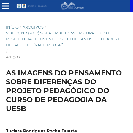
INÍCIO
/
ARQUIVOS
/
VOL.10, N.3 (2017) SOBRE POLÍTICAS EM CURRÍCULO E
RESISTÊNCIAS E INVENÇÕES E COTIDIANOS ESCOLARES E
DESAFIOS E... “VAI TER LUTA!”
/
Artigos
AS IMAGENS DO PENSAMENTO
SOBRE DIFERENÇAS DO
PROJETO PEDAGÓGICO DO
CURSO DE PEDAGOGIA DA
UESB
Juciara Rodrigues Rocha Duarte