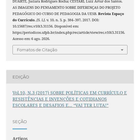
DUARTE, Juciara Rodrigues Rocha; CESTARI, Luiz Artur dos Santos.
AS IMAGENS DO PENSAMENTO SOBRE DIFERENÇAS DO PROJETO
PEDAGÓGICO DO CURSO DE PEDAGOGIA DA UESB.
Revista Espaço
do Currículo
,
[S. l.]
, v. 10, n. 3, p. 384–397, 2017. DOI:
10.15687/rec.v10i3.31156. Disponível em:
https://periodicos.ufpb.br/index.php/rec/article/view/rec.v10i3.31156.
Acesso em: 6 ago. 2026.
Fomatos de Citação
EDIÇÃO
Vol.10, N.3 (2017) SOBRE POLÍTICAS EM CURRÍCULO E
RESISTÊNCIAS E INVENÇÕES E COTIDIANOS
ESCOLARES E DESAFIOS E... “VAI TER LUTA!”
SEÇÃO
Artigos