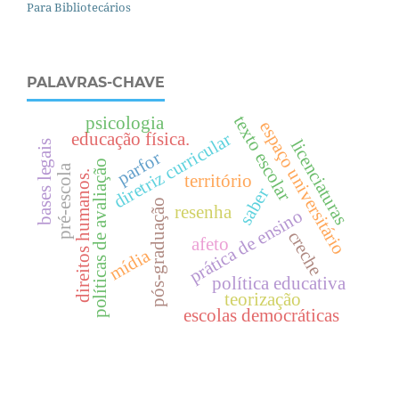
Para Bibliotecários
PALAVRAS-CHAVE
texto escolar
psicologia
espaço universitário
educação física.
diretriz curricular
licenciaturas
bases legais
parfor
políticas de avaliação
pré-escola
.
território
saber
pós-graduação
resenha
prática de ensino
creche
afeto
d
i
r
e
i
t
o
s
h
u
m
a
n
o
s
mídia
política educativa
teorização
escolas democráticas