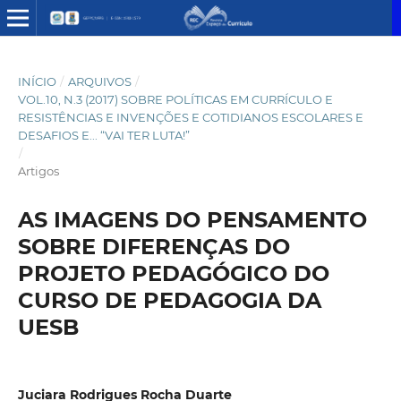
INÍCIO
/
ARQUIVOS
/
VOL.10, N.3 (2017) SOBRE POLÍTICAS EM CURRÍCULO E
RESISTÊNCIAS E INVENÇÕES E COTIDIANOS ESCOLARES E
DESAFIOS E... “VAI TER LUTA!”
/
Artigos
AS IMAGENS DO PENSAMENTO
SOBRE DIFERENÇAS DO
PROJETO PEDAGÓGICO DO
CURSO DE PEDAGOGIA DA
UESB
Juciara Rodrigues Rocha Duarte