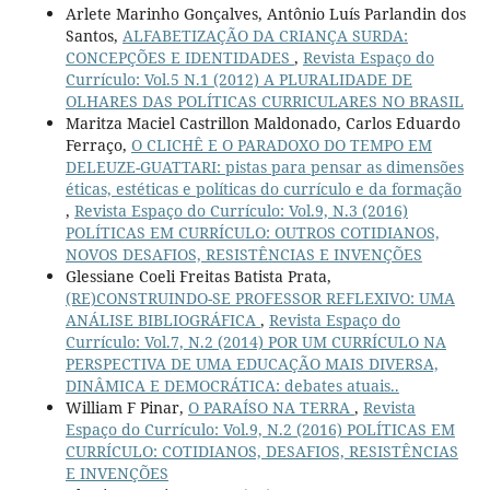
Arlete Marinho Gonçalves, Antônio Luís Parlandin dos
Santos,
ALFABETIZAÇÃO DA CRIANÇA SURDA:
CONCEPÇÕES E IDENTIDADES
,
Revista Espaço do
Currículo: Vol.5 N.1 (2012) A PLURALIDADE DE
OLHARES DAS POLÍTICAS CURRICULARES NO BRASIL
Maritza Maciel Castrillon Maldonado, Carlos Eduardo
Ferraço,
O CLICHÊ E O PARADOXO DO TEMPO EM
DELEUZE-GUATTARI: pistas para pensar as dimensões
éticas, estéticas e políticas do currículo e da formação
,
Revista Espaço do Currículo: Vol.9, N.3 (2016)
POLÍTICAS EM CURRÍCULO: OUTROS COTIDIANOS,
NOVOS DESAFIOS, RESISTÊNCIAS E INVENÇÕES
Glessiane Coeli Freitas Batista Prata,
(RE)CONSTRUINDO-SE PROFESSOR REFLEXIVO: UMA
ANÁLISE BIBLIOGRÁFICA
,
Revista Espaço do
Currículo: Vol.7, N.2 (2014) POR UM CURRÍCULO NA
PERSPECTIVA DE UMA EDUCAÇÃO MAIS DIVERSA,
DINÂMICA E DEMOCRÁTICA: debates atuais..
William F Pinar,
O PARAÍSO NA TERRA
,
Revista
Espaço do Currículo: Vol.9, N.2 (2016) POLÍTICAS EM
CURRÍCULO: COTIDIANOS, DESAFIOS, RESISTÊNCIAS
E INVENÇÕES