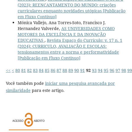
(2023): REENCANTAMENTO DO MUNDO: criações
curriculares enquanto novidades utópicas [Publicação
em Fluxo Contínuo]
Mónica Vallejo, Ana Torres-Soto, Francisco J.
Hernandez Valverde,
AS UNIVERSIDADES COMO
MOTORES DA EXCELÊNCIA E DA INOVAÇÃO
EDUCATIVAS
,
Revista Espaço do Currículo: v. 17 n. 1
(2024): CURRICULO, AVALIAÇÃO E ESCOLAS:
tensionamentos entre a norma e performatividade
[Publicação em Fluxo Contínuo]
<<
<
80
81
82
83
84
85
86
87
88
89
90
91
92
93
94
95
96
97
98
99
Você também pode
iniciar uma pesquisa avançada por
similaridade
para este artigo.