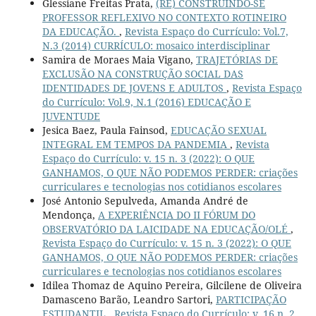
Glessiane Freitas Prata,
(RE) CONSTRUINDO-SE
PROFESSOR REFLEXIVO NO CONTEXTO ROTINEIRO
DA EDUCAÇÃO.
,
Revista Espaço do Currículo: Vol.7,
N.3 (2014) CURRÍCULO: mosaico interdisciplinar
Samira de Moraes Maia Vigano,
TRAJETÓRIAS DE
EXCLUSÃO NA CONSTRUÇÃO SOCIAL DAS
IDENTIDADES DE JOVENS E ADULTOS
,
Revista Espaço
do Currículo: Vol.9, N.1 (2016) EDUCAÇÃO E
JUVENTUDE
Jesica Baez, Paula Fainsod,
EDUCAÇÃO SEXUAL
INTEGRAL EM TEMPOS DA PANDEMIA
,
Revista
Espaço do Currículo: v. 15 n. 3 (2022): O QUE
GANHAMOS, O QUE NÃO PODEMOS PERDER: criações
curriculares e tecnologias nos cotidianos escolares
José Antonio Sepulveda, Amanda André de
Mendonça,
A EXPERIÊNCIA DO II FÓRUM DO
OBSERVATÓRIO DA LAICIDADE NA EDUCAÇÃO/OLÉ
,
Revista Espaço do Currículo: v. 15 n. 3 (2022): O QUE
GANHAMOS, O QUE NÃO PODEMOS PERDER: criações
curriculares e tecnologias nos cotidianos escolares
Idilea Thomaz de Aquino Pereira, Gilcilene de Oliveira
Damasceno Barão, Leandro Sartori,
PARTICIPAÇÃO
ESTUDANTIL
,
Revista Espaço do Currículo: v. 16 n. 2