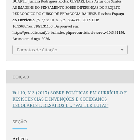
DUARTE, Juciara Rodrigues Rocha; CESTARI, Luiz Artur dos Santos.
AS IMAGENS DO PENSAMENTO SOBRE DIFERENÇAS DO PROJETO
PEDAGÓGICO DO CURSO DE PEDAGOGIA DA UESB.
Revista Espaço
do Currículo
,
[S. l.]
, v. 10, n. 3, p. 384–397, 2017. DOI:
10.15687/rec.v10i3.31156. Disponível em:
https://periodicos.ufpb.br/index.php/rec/article/view/rec.v10i3.31156.
Acesso em: 6 ago. 2026.
Fomatos de Citação
EDIÇÃO
Vol.10, N.3 (2017) SOBRE POLÍTICAS EM CURRÍCULO E
RESISTÊNCIAS E INVENÇÕES E COTIDIANOS
ESCOLARES E DESAFIOS E... “VAI TER LUTA!”
SEÇÃO
Artigos