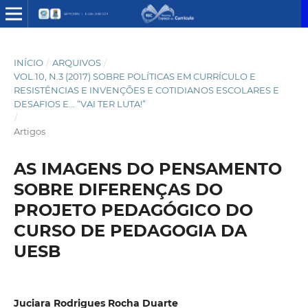
INÍCIO
/
ARQUIVOS
/
VOL.10, N.3 (2017) SOBRE POLÍTICAS EM CURRÍCULO E
RESISTÊNCIAS E INVENÇÕES E COTIDIANOS ESCOLARES E
DESAFIOS E... “VAI TER LUTA!”
/
Artigos
AS IMAGENS DO PENSAMENTO
SOBRE DIFERENÇAS DO
PROJETO PEDAGÓGICO DO
CURSO DE PEDAGOGIA DA
UESB
Juciara Rodrigues Rocha Duarte