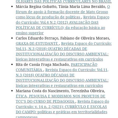
OLHARES DAS POLÍTICAS CURRICULARES NO BRASIL
Márcia Regina Gobatto, Tânia Maria Lima Beraldo,
O
fórum de apoio à formação docente de Mato Grosso
como lócus de produção de políticas
,
Revista Espaço
do Currículo: Vol.4 N.2 (2012) AVALIAÇÃO DAS
POLÍTICAS DE CURRÍCULO; da educação básica ao
ensino superior
Carlos Eduardo Ferraço, Fabiano de Oliveira Moraes,
GRAXA-DE-ESTUDANTE
,
Revista Espaço do Currículo:
Vol.11, N.3 (2018) QUATRO DÉCADAS DE
INSTITUCIONALIZAÇÃO DO DISCURSO AMBIENTAL:
lógicas integrativas e restaurativas em currículos
Rita de Cassia Fraga Machado,
PARTICIPAÇÃO
COMUNITÁRIA
,
Revista Espaço do Currículo: Vol.11,
N.3 (2018) QUATRO DÉCADAS DE
INSTITUCIONALIZAÇÃO DO DISCURSO AMBIENTAL:
lógicas integrativas e restaurativas em currículos
Mariana Costa do Nascimento, Terezinha Oliveira,
ÉTICA, PESQUISA E MODISMOS NOS PROJETOS DE
TCC’S DO CURSO DE PEDAGOGIA
,
Revista Espaço do
Currículo: v. 14 n. 2 (2021): CURRÍCULO E ESCOLAS
DO CAMPO: políticas e práticas em territorialidades
camponesas