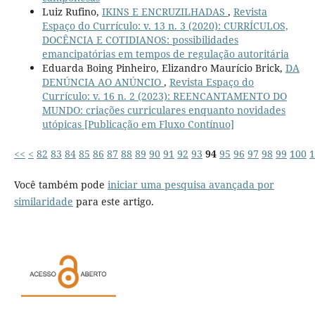
Luiz Rufino,
IKINS E ENCRUZILHADAS
,
Revista
Espaço do Currículo: v. 13 n. 3 (2020): CURRÍCULOS,
DOCÊNCIA E COTIDIANOS: possibilidades
emancipatórias em tempos de regulação autoritária
Eduarda Boing Pinheiro, Elizandro Maurício Brick,
DA
DENÚNCIA AO ANÚNCIO
,
Revista Espaço do
Currículo: v. 16 n. 2 (2023): REENCANTAMENTO DO
MUNDO: criações curriculares enquanto novidades
utópicas [Publicação em Fluxo Contínuo]
<<
<
82
83
84
85
86
87
88
89
90
91
92
93
94
95
96
97
98
99
100
1
Você também pode
iniciar uma pesquisa avançada por
similaridade
para este artigo.