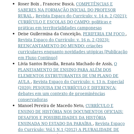
Roser Boix , Francesc Buscà,
COMPETÊNCIAS E
SABERES NA FORMAÇÃO INICIAL DO PROFESOR
RURAL
,
Revista Espaço do Currículo: v. 14 n. 2 (2021):
CURRÍCULO E ESCOLAS DO CAMPO: políticas e
práticas em territorialidades camponesas
Deise Guilermina da Conceição,
PERIFERIA EM FOCO
,
Revista Espaço do Currículo: v. 16 n. 2 (2023):
REENCANTAMENTO DO MUNDO: criações
curriculares enquanto novidades utópicas [Publicação
em Fluxo Contínuo]
Lívia Santos Brisolla, Renata Machado de Assis,
O
PLANEJAMENTO DE ENSINO PARA ALÉM DOS
ELEMENTOS ESTRUTURANTES DE UM PLANO DE
AULA
,
Revista Espaço do Currículo: v. 13 n. Especial
(2020): PESQUISA EM CURRÍCULO E DIFERENÇA:
debates em um contexto de proeminências
conservadoras
Manoel Pereira de Macedo Neto,
CURRÍCULO E
ENSINO DE HISTÓRIA NOS DOCUMENTOS OFICIAIS:
DESAFIOS E POSSIBILIDADES DA HISTÓRIA
ENSINADA NO ESTADO DA PARAÍBA
,
Revista Espaço
do Currículo: Vol.5 N.1 (2012) A PLURALIDADE DE