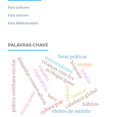
Para Leitores
Para Autores
Para Bibliotecários
PALAVRAS-CHAVE
boas práticas
universalismo
demandas conservadoras
crianças com hiv
.
biopoder
teorias
espanha
ecologia queer
experiência.
habitus
cultivo
cidadania global
brincar
teoria queer
bncc
p
r
á
t
i
c
a
c
o
t
i
d
i
a
n
a
e
s
c
o
l
a
r
cultura pop
hábitos
efeitos de sentido