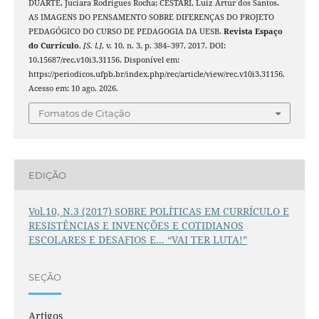
DUARTE, Juciara Rodrigues Rocha; CESTARI, Luiz Artur dos Santos.
AS IMAGENS DO PENSAMENTO SOBRE DIFERENÇAS DO PROJETO
PEDAGÓGICO DO CURSO DE PEDAGOGIA DA UESB.
Revista Espaço
do Currículo
,
[S. l.]
, v. 10, n. 3, p. 384–397, 2017. DOI:
10.15687/rec.v10i3.31156. Disponível em:
https://periodicos.ufpb.br/index.php/rec/article/view/rec.v10i3.31156.
Acesso em: 10 ago. 2026.
Fomatos de Citação
EDIÇÃO
Vol.10, N.3 (2017) SOBRE POLÍTICAS EM CURRÍCULO E
RESISTÊNCIAS E INVENÇÕES E COTIDIANOS
ESCOLARES E DESAFIOS E... “VAI TER LUTA!”
SEÇÃO
Artigos