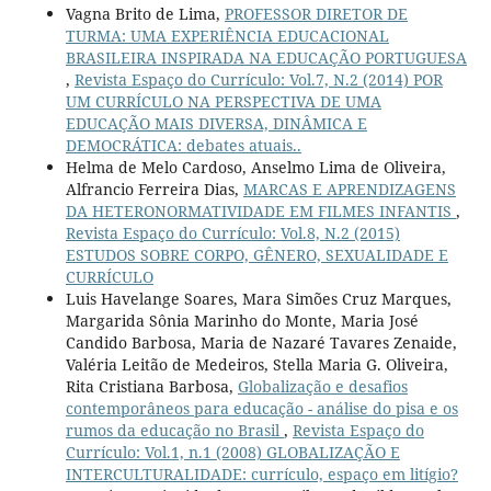
Vagna Brito de Lima,
PROFESSOR DIRETOR DE
TURMA: UMA EXPERIÊNCIA EDUCACIONAL
BRASILEIRA INSPIRADA NA EDUCAÇÃO PORTUGUESA
,
Revista Espaço do Currículo: Vol.7, N.2 (2014) POR
UM CURRÍCULO NA PERSPECTIVA DE UMA
EDUCAÇÃO MAIS DIVERSA, DINÂMICA E
DEMOCRÁTICA: debates atuais..
Helma de Melo Cardoso, Anselmo Lima de Oliveira,
Alfrancio Ferreira Dias,
MARCAS E APRENDIZAGENS
DA HETERONORMATIVIDADE EM FILMES INFANTIS
,
Revista Espaço do Currículo: Vol.8, N.2 (2015)
ESTUDOS SOBRE CORPO, GÊNERO, SEXUALIDADE E
CURRÍCULO
Luis Havelange Soares, Mara Simões Cruz Marques,
Margarida Sônia Marinho do Monte, Maria José
Candido Barbosa, Maria de Nazaré Tavares Zenaide,
Valéria Leitão de Medeiros, Stella Maria G. Oliveira,
Rita Cristiana Barbosa,
Globalização e desafios
contemporâneos para educação - análise do pisa e os
rumos da educação no Brasil
,
Revista Espaço do
Currículo: Vol.1, n.1 (2008) GLOBALIZAÇÃO E
INTERCULTURALIDADE: currículo, espaço em litígio?