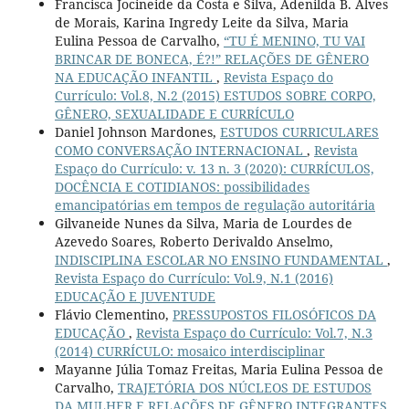
Francisca Jocineide da Costa e Silva, Adenilda B. Alves
de Morais, Karina Ingredy Leite da Silva, Maria
Eulina Pessoa de Carvalho,
“TU É MENINO, TU VAI
BRINCAR DE BONECA, É?!” RELAÇÕES DE GÊNERO
NA EDUCAÇÃO INFANTIL
,
Revista Espaço do
Currículo: Vol.8, N.2 (2015) ESTUDOS SOBRE CORPO,
GÊNERO, SEXUALIDADE E CURRÍCULO
Daniel Johnson Mardones,
ESTUDOS CURRICULARES
COMO CONVERSAÇÃO INTERNACIONAL
,
Revista
Espaço do Currículo: v. 13 n. 3 (2020): CURRÍCULOS,
DOCÊNCIA E COTIDIANOS: possibilidades
emancipatórias em tempos de regulação autoritária
Gilvaneide Nunes da Silva, Maria de Lourdes de
Azevedo Soares, Roberto Derivaldo Anselmo,
INDISCIPLINA ESCOLAR NO ENSINO FUNDAMENTAL
,
Revista Espaço do Currículo: Vol.9, N.1 (2016)
EDUCAÇÃO E JUVENTUDE
Flávio Clementino,
PRESSUPOSTOS FILOSÓFICOS DA
EDUCAÇÃO
,
Revista Espaço do Currículo: Vol.7, N.3
(2014) CURRÍCULO: mosaico interdisciplinar
Mayanne Júlia Tomaz Freitas, Maria Eulina Pessoa de
Carvalho,
TRAJETÓRIA DOS NÚCLEOS DE ESTUDOS
DA MULHER E RELAÇÕES DE GÊNERO INTEGRANTES