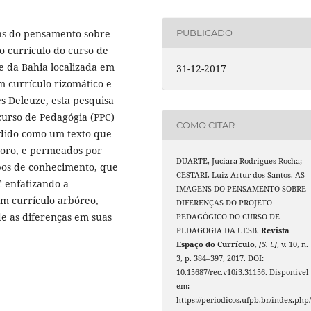
ns do pensamento sobre
PUBLICADO
o currículo do curso de
e da Bahia localizada em
31-12-2017
m currículo rizomático e
les Deleuze, esta pesquisa
curso de Pedagógia (PPC)
COMO CITAR
dido como um texto que
onoro, e permeados por
DUARTE, Juciara Rodrigues Rocha;
pos de conhecimento, que
CESTARI, Luiz Artur dos Santos. AS
C enfatizando a
IMAGENS DO PENSAMENTO SOBRE
um currículo arbóreo,
DIFERENÇAS DO PROJETO
e as diferenças em suas
PEDAGÓGICO DO CURSO DE
PEDAGOGIA DA UESB.
Revista
Espaço do Currículo
,
[S. l.]
, v. 10, n.
3, p. 384–397, 2017. DOI:
10.15687/rec.v10i3.31156. Disponível
em:
https://periodicos.ufpb.br/index.php/