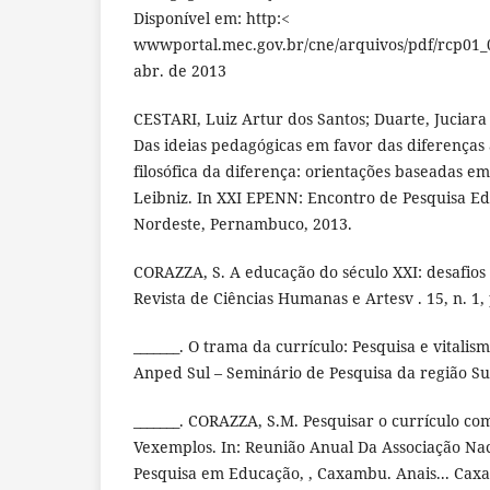
Disponível em: http:<
wwwportal.mec.gov.br/cne/arquivos/pdf/rcp01_
abr. de 2013
CESTARI, Luiz Artur dos Santos; Duarte, Juciar
Das ideias pedagógicas em favor das diferenças
filosófica da diferença: orientações baseadas e
Leibniz. In XXI EPENN: Encontro de Pesquisa Ed
Nordeste, Pernambuco, 2013.
CORAZZA, S. A educação do século XXI: desafios 
Revista de Ciências Humanas e Artesv . 15, n. 1, 
_______. O trama da currículo: Pesquisa e vitalism
Anped Sul – Seminário de Pesquisa da região Sul
_______. CORAZZA, S.M. Pesquisar o currículo c
Vexemplos. In: Reunião Anual Da Associação Na
Pesquisa em Educação, , Caxambu. Anais... Cax