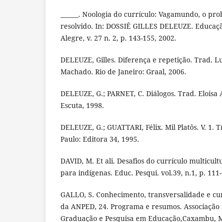
______. Noologia do currículo: Vagamundo, o pro
resolvido. In: DOSSIÊ GILLES DELEUZE. Educaçã
Alegre, v. 27 n. 2, p. 143-155, 2002.
DELEUZE, Gilles. Diferença e repetição. Trad. L
Machado. Rio de Janeiro: Graal, 2006.
DELEUZE, G.; PARNET, C. Diálogos. Trad. Eloisa 
Escuta, 1998.
DELEUZE, G.; GUATTARI, Félix. Mil Platôs. V. 1. T
Paulo: Editora 34, 1995.
DAVID, M. Et ali. Desafios do currículo multicul
para indígenas. Educ. Pesqui. vol.39, n.1, p. 111
GALLO, S. Conhecimento, transversalidade e cur
da ANPED, 24. Programa e resumos. Associação 
Graduação e Pesquisa em Educação,Caxambu, M