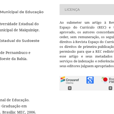
LICENÇA
 Municipal de Educação
Ao submeter um artigo à Rev
versidade Estadual do
Espaço do Currículo (REC) e t
unicipal de Maiquiniqe.
aprovado, os autores concorda
ceder, sem remuneração, os segui
Estadual do Sudoeste
direitos à Revista Espaço do Currí
os direitos de primeira publicaçã
permissão para que a REC redistr
l de Pernambuco e
esse artigo e seus metadados
doeste da Bahia.
serviços de indexação e referênci
seus editores julguem apropriados
0
0
onal de Educação.
de Graduação em
 Brasília: MEC, 2006.