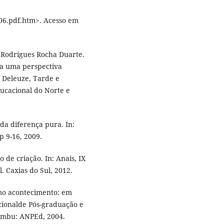
06.pdf.htm>. Acesso em
a Rodrigues Rocha Duarte.
 a uma perspectiva
m Deleuze, Tarde e
ucacional do Norte e
da diferença pura. In:
p 9-16, 2009.
o de criação. In: Anais, IX
. Caxias do Sul, 2012.
omo acontecimento: em
cionalde Pós-graduação e
ambu: ANPEd, 2004.