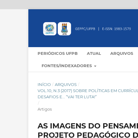
PERIÓDICOS UFPB
ATUAL
ARQUIVOS
FONTES/INDEXADORES
INÍCIO
/
ARQUIVOS
/
VOL.10, N.3 (2017) SOBRE POLÍTICAS EM CURRÍ
DESAFIOS E... “VAI TER LUTA!”
/
Artigos
AS IMAGENS DO PENSAM
PROJETO PEDAGÓGICO D