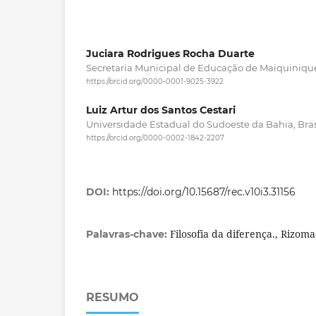
Juciara Rodrigues Rocha Duarte
Secretaria Municipal de Educação de Maiquinique,
https://orcid.org/0000-0001-9025-3922
Luiz Artur dos Santos Cestari
Universidade Estadual do Sudoeste da Bahia, Bras
https://orcid.org/0000-0002-1842-2207
DOI:
https://doi.org/10.15687/rec.v10i3.31156
Filosofia da diferença., Rizoma
Palavras-chave:
RESUMO