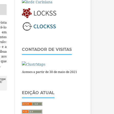
ista
ê-lo
m em
ntes
culo:
o e a
CONTADOR DE VISITAS
ibua
 aos
a que
.
Acessos a partir de 30 de maio de 2021
EDIÇÃO ATUAL