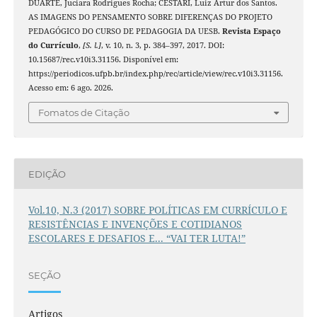
DUARTE, Juciara Rodrigues Rocha; CESTARI, Luiz Artur dos Santos.
AS IMAGENS DO PENSAMENTO SOBRE DIFERENÇAS DO PROJETO
PEDAGÓGICO DO CURSO DE PEDAGOGIA DA UESB.
Revista Espaço
do Currículo
,
[S. l.]
, v. 10, n. 3, p. 384–397, 2017. DOI:
10.15687/rec.v10i3.31156. Disponível em:
https://periodicos.ufpb.br/index.php/rec/article/view/rec.v10i3.31156.
Acesso em: 6 ago. 2026.
Fomatos de Citação
EDIÇÃO
Vol.10, N.3 (2017) SOBRE POLÍTICAS EM CURRÍCULO E
RESISTÊNCIAS E INVENÇÕES E COTIDIANOS
ESCOLARES E DESAFIOS E... “VAI TER LUTA!”
SEÇÃO
Artigos