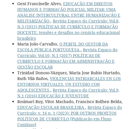
Geni Francinelle Alves,
EDUCAÇÃO EM DIREITOS
HUMANOS E FORMAÇÃO POLICIAL MILITAR: UMA
ANÁLISE INTERCULTURAL ENTRE HUMANIZAÇÃO E
MILITARIZAÇÃO
,
Revista Espaço do Currículo: Vol.8,
N.3 (2015) POLÍTICAS DE CURRÍCULO E FORMAÇÃO
DOCENTE: tensões e desafios no cenário educacional
brasileiro
Maria João Carvalho,
O PERFIL DO GESTOR DA
ESCOLA PÚBLICA PORTUGUESA
,
Revista Espaço do
Currículo: Vol.10, N.1 (2017) POLÍTICAS DE
CURRÍCULO E FORMAÇÃO EM ADMINISTRAÇÃO E
GESTÃO ESCOLAR
Trinidad Donoso-Vázquez, Maria Jose Rubio Hurtado,
Ruth Vilà Baños,
VIOLENCIAS PATRIARCALES EN LOS
ENTORNOS VIRTUALES. UN ESTUDIO CON
ADOLESCENTES
,
Revista Espaço do Currículo: Vol.9,
N.1 (2016) EDUCAÇÃO E JUVENTUDE
Rosimari Ruy, Vitor Machado, Francisco Rolfsen Belda,
EDUCAÇÃO ESCOLAR BRASILEIRA
,
Revista Espaço do
Currículo: v. 16 n. 1 (2023): POR OUTROS PROJETOS
POLÍTICOS DE CURRÍCULO [Publicação em Fluxo
Contínuo]