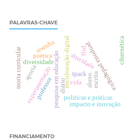
PALAVRAS-CHAVE
cibernética
enculturação digital
resenha
proposta pedagógica
ffsd
teoria curricular
pesquisa em educação
alteridade
poética
diversidade
aporia
experimentação
tpack
escrita
aluno.
professor
diário
vida
políticas e práticas
impacto e inovação
FINANCIAMENTO