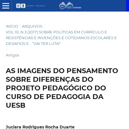
INÍCIO
/
ARQUIVOS
/
VOL.10, N.3 (2017) SOBRE POLÍTICAS EM CURRÍCULO E
RESISTÊNCIAS E INVENÇÕES E COTIDIANOS ESCOLARES E
DESAFIOS E... “VAI TER LUTA!”
/
Artigos
AS IMAGENS DO PENSAMENTO
SOBRE DIFERENÇAS DO
PROJETO PEDAGÓGICO DO
CURSO DE PEDAGOGIA DA
UESB
Juciara Rodrigues Rocha Duarte