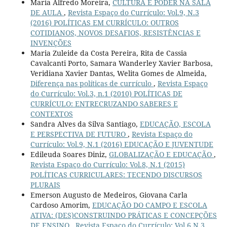
Maria Alfredo Moreira,
CULTURA E PODER NA SALA
DE AULA
,
Revista Espaço do Currículo: Vol.9, N.3
(2016) POLÍTICAS EM CURRÍCULO: OUTROS
COTIDIANOS, NOVOS DESAFIOS, RESISTÊNCIAS E
INVENÇÕES
Maria Zuleide da Costa Pereira, Rita de Cassia
Cavalcanti Porto, Samara Wanderley Xavier Barbosa,
Veridiana Xavier Dantas, Welita Gomes de Almeida,
Diferença nas políticas de currículo
,
Revista Espaço
do Currículo: Vol.3, n.1 (2010) POLÍTICAS DE
CURRÍCULO: ENTRECRUZANDO SABERES E
CONTEXTOS
Sandra Alves da Silva Santiago,
EDUCAÇÃO, ESCOLA
E PERSPECTIVA DE FUTURO
,
Revista Espaço do
Currículo: Vol.9, N.1 (2016) EDUCAÇÃO E JUVENTUDE
Edileuda Soares Diniz,
GLOBALIZAÇÃO E EDUCAÇÃO
,
Revista Espaço do Currículo: Vol.8, N.1 (2015)
POLÍTICAS CURRICULARES: TECENDO DISCURSOS
PLURAIS
Emerson Augusto de Medeiros, Giovana Carla
Cardoso Amorim,
EDUCAÇÃO DO CAMPO E ESCOLA
ATIVA: (DES)CONSTRUINDO PRÁTICAS E CONCEPÇÕES
DE ENSINO
,
Revista Espaço do Currículo: Vol.6 N.3