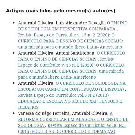
Artigos mais lidos pelo mesmo(s) autor(es)
Amurabi Oliveira, Luiz Alexandre Devegili,
O ENSINO
DE SOCIOLOGIA EM PERSPECTIVA COMPARADA
,
Revista Espaço do Currículo: v. 13 n. 2 (2020): O
CURRÍCULO PARA O ENSINO DE CIÊNCIAS SOCIAIS:
uma mirada para o mundo Ibero Latin- Americano
Amurabi Oliveira, Antoni Santisteban,
O CURRÍCULO
PARA O ENSINO DE CIÊNCIAS SOCIAIS
,
Revista
Espaço do Currículo: v. 13 n. 2 (2020): O CURRÍCULO
PARA O ENSINO DE CIÊNCIAS SOCIAIS: uma mirada
para o mundo Ibero Latin- Americano
Amurabi Oliveira,
O CURRÍCULO DE SOCIOLOGIA NA
ESCOLA: UM CAMPO EM CONSTRUÇÃO (E DISPUTA)
,
Revista Espaço do Currículo: Vol.6 N.2 (2013)
EDUCAÇÃO E ESCOLA NO SÉCULO XXI: TENSÕES E
DESAFIOS
Vanessa do Rêgo Ferreira, Amurabi Oliveira,
A
REFORMA CURRICULAR EM ALAGOAS E O ENSINO DE
SOCIOLOGIA
,
Revista Espaço do Currículo: Vol.8, N.3
(2015) POLÍTICAS DE CURRÍCULO E FORMAÇÃO