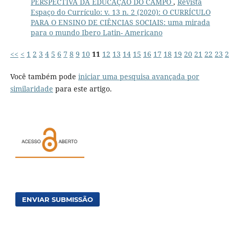
PERSPECTIVA DA EDUCAÇÃO DO CAMPO
,
Revista
Espaço do Currículo: v. 13 n. 2 (2020): O CURRÍCULO
PARA O ENSINO DE CIÊNCIAS SOCIAIS: uma mirada
para o mundo Ibero Latin- Americano
<<
<
1
2
3
4
5
6
7
8
9
10
11
12
13
14
15
16
17
18
19
20
21
22
23
2
Você também pode
iniciar uma pesquisa avançada por
similaridade
para este artigo.
ENVIAR SUBMISSÃO