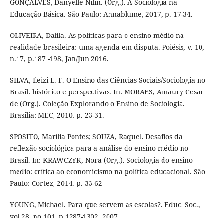
GONÇALVES, Danyelle Nilin. (Org.). A Sociologia na
Educação Básica. São Paulo: Annablume, 2017, p. 17-34.
OLIVEIRA, Dalila. As políticas para o ensino médio na
realidade brasileira: uma agenda em disputa. Poiésis, v. 10,
n.17, p.187 -198, Jan/Jun 2016.
SILVA, Ileizi L. F. O Ensino das Ciências Sociais/Sociologia no
Brasil: histórico e perspectivas. In: MORAES, Amaury Cesar
de (Org.). Coleção Explorando o Ensino de Sociologia.
Brasilia: MEC, 2010, p. 23-31.
SPOSITO, Marília Pontes; SOUZA, Raquel. Desafios da
reflexão sociológica para a análise do ensino médio no
Brasil. In: KRAWCZYK, Nora (Org.). Sociologia do ensino
médio: crítica ao economicismo na política educacional. São
Paulo: Cortez, 2014. p. 33-62
YOUNG, Michael. Para que servem as escolas?. Educ. Soc.,
vol.28, no.101, p.1287-1302, 2007.