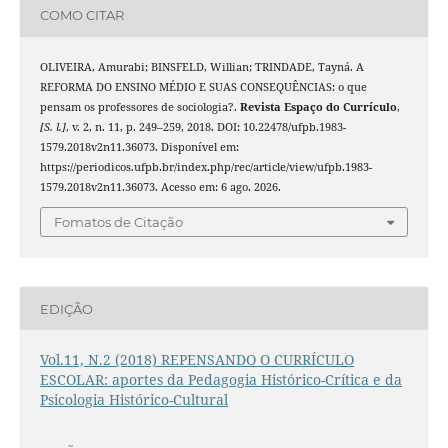
COMO CITAR
OLIVEIRA, Amurabi; BINSFELD, Willian; TRINDADE, Tayná. A
REFORMA DO ENSINO MÉDIO E SUAS CONSEQUÊNCIAS: o que
pensam os professores de sociologia?.
Revista Espaço do Currículo
,
[S. l.]
, v. 2, n. 11, p. 249–259, 2018. DOI: 10.22478/ufpb.1983-
1579.2018v2n11.36073. Disponível em:
https://periodicos.ufpb.br/index.php/rec/article/view/ufpb.1983-
1579.2018v2n11.36073. Acesso em: 6 ago. 2026.
Fomatos de Citação
EDIÇÃO
Vol.11, N.2 (2018) REPENSANDO O CURRÍCULO
ESCOLAR: aportes da Pedagogia Histórico-Crítica e da
Psicologia Histórico-Cultural