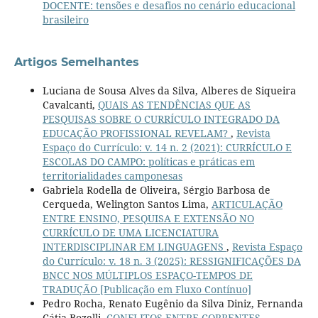
DOCENTE: tensões e desafios no cenário educacional
brasileiro
Artigos Semelhantes
Luciana de Sousa Alves da Silva, Alberes de Siqueira
Cavalcanti,
QUAIS AS TENDÊNCIAS QUE AS
PESQUISAS SOBRE O CURRÍCULO INTEGRADO DA
EDUCAÇÃO PROFISSIONAL REVELAM?
,
Revista
Espaço do Currículo: v. 14 n. 2 (2021): CURRÍCULO E
ESCOLAS DO CAMPO: políticas e práticas em
territorialidades camponesas
Gabriela Rodella de Oliveira, Sérgio Barbosa de
Cerqueda, Welington Santos Lima,
ARTICULAÇÃO
ENTRE ENSINO, PESQUISA E EXTENSÃO NO
CURRÍCULO DE UMA LICENCIATURA
INTERDISCIPLINAR EM LINGUAGENS
,
Revista Espaço
do Currículo: v. 18 n. 3 (2025): RESSIGNIFICAÇÕES DA
BNCC NOS MÚLTIPLOS ESPAÇO-TEMPOS DE
TRADUÇÃO [Publicação em Fluxo Contínuo]
Pedro Rocha, Renato Eugênio da Silva Diniz, Fernanda
Cátia Bozelli,
CONFLITOS ENTRE CORRENTES