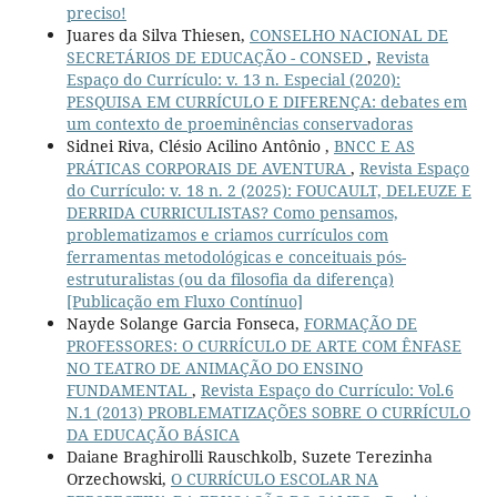
preciso!
Juares da Silva Thiesen,
CONSELHO NACIONAL DE
SECRETÁRIOS DE EDUCAÇÃO - CONSED
,
Revista
Espaço do Currículo: v. 13 n. Especial (2020):
PESQUISA EM CURRÍCULO E DIFERENÇA: debates em
um contexto de proeminências conservadoras
Sidnei Riva, Clésio Acilino Antônio ,
BNCC E AS
PRÁTICAS CORPORAIS DE AVENTURA
,
Revista Espaço
do Currículo: v. 18 n. 2 (2025): FOUCAULT, DELEUZE E
DERRIDA CURRICULISTAS? Como pensamos,
problematizamos e criamos currículos com
ferramentas metodológicas e conceituais pós-
estruturalistas (ou da filosofia da diferença)
[Publicação em Fluxo Contínuo]
Nayde Solange Garcia Fonseca,
FORMAÇÃO DE
PROFESSORES: O CURRÍCULO DE ARTE COM ÊNFASE
NO TEATRO DE ANIMAÇÃO DO ENSINO
FUNDAMENTAL
,
Revista Espaço do Currículo: Vol.6
N.1 (2013) PROBLEMATIZAÇÕES SOBRE O CURRÍCULO
DA EDUCAÇÃO BÁSICA
Daiane Braghirolli Rauschkolb, Suzete Terezinha
Orzechowski,
O CURRÍCULO ESCOLAR NA