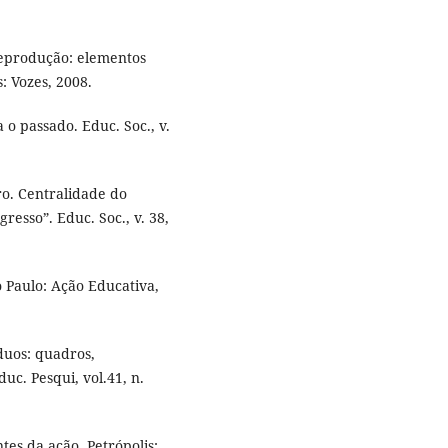
eprodução: elementos
: Vozes, 2008.
o passado. Educ. Soc., v.
ro. Centralidade do
esso”. Educ. Soc., v. 38,
 Paulo: Ação Educativa,
duos: quadros,
uc. Pesqui, vol.41, n.
es da ação. Petrópolis: