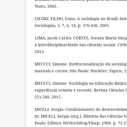
Vozes, 2002.
LIEDKE FILHO, Enno, A sociologia no Brasil: histó
Sociologias, v. 7, n. 14, p. 376-436, 2005.
LIMA, Jacob Carlos; CORTES, Soraya Maria Vargas
a interdisciplinaridade nas ciências sociais. Civita
2013.
MEUCCI, Simone. Institucionalização da sociologi
manuais e cursos. São Paulo: Hucietec: Fapesc, 2
MEUCCI, Simone. Sociologia na Educação Básica 
experiência remota e recente. Revista Ciências So
251-260, 2015.
MICELI, Sergio. Condicionantes do desenvolvimen
In: MICELI, Sergio (org.). História das Ciências So
Paulo: Editora Vértice/Idesp/Finep, 1989. p. 72-1