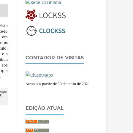
ista
ê-lo
m em
ntes
culo:
o e a
CONTADOR DE VISITAS
ibua
 aos
a que
.
Acessos a partir de 30 de maio de 2021
EDIÇÃO ATUAL