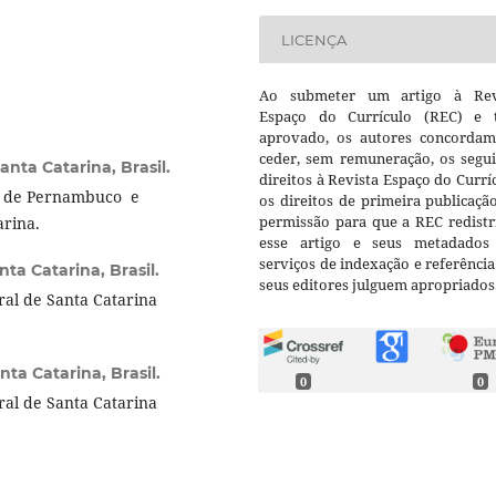
LICENÇA
Ao submeter um artigo à Rev
Espaço do Currículo (REC) e t
aprovado, os autores concorda
ceder, sem remuneração, os segui
nta Catarina, Brasil.
direitos à Revista Espaço do Currí
al de Pernambuco e
os direitos de primeira publicaçã
permissão para que a REC redistr
arina.
esse artigo e seus metadados
serviços de indexação e referênci
ta Catarina, Brasil.
seus editores julguem apropriados
al de Santa Catarina
ta Catarina, Brasil.
0
0
al de Santa Catarina