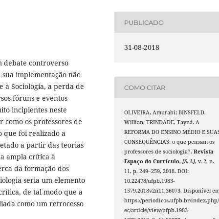
PUBLICADO
31-08-2018
 debate controverso
ue sua implementação não
 à Sociologia, a perda de
COMO CITAR
sos fóruns e eventos
ito incipientes neste
OLIVEIRA, Amurabi; BINSFELD,
r como os professores de
Willian; TRINDADE, Tayná. A
 que foi realizado a
REFORMA DO ENSINO MÉDIO E SUA
CONSEQUÊNCIAS: o que pensam os
etado a partir das teorias
professores de sociologia?.
Revista
a ampla crítica à
Espaço do Currículo
,
[S. l.]
, v. 2, n.
erca da formação dos
11, p. 249–259, 2018. DOI:
ciologia seria um elemento
10.22478/ufpb.1983-
ítica, de tal modo que a
1579.2018v2n11.36073. Disponível em
https://periodicos.ufpb.br/index.php/
aliada como um retrocesso
ec/article/view/ufpb.1983-