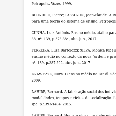
Petrópolis: Vozes, 1999.
BOURDIEU, Pierre; PASSERON, Jean-Claude. A R
para uma teoria do sistema de ensino. Petrópolis
CUNHA, Luiz Antônio. Ensino médio: atalho para 
38, nº. 139, p.373-384, abr.-jun., 2017
FERREIRA, Eliza Bartolozzi; SILVA, Monica Ribei
ensino médio no contexto da nova “ordem e progr
nº. 139, p.287-292, abr.-jun., 2017
KRAWCZYK, Nora. O ensino médio no Brasil. São
2009.
LAHIRE, Bernard. A fabricação social dos indiví
modalidades, tempos e efeitos de socialização. Ed
spe, p.1393-1404, 2015.
LAHIRE, Bernard. Homem plural: os determinant