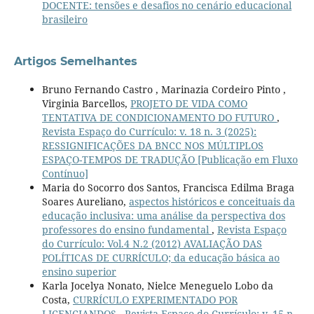
DOCENTE: tensões e desafios no cenário educacional
brasileiro
Artigos Semelhantes
Bruno Fernando Castro , Marinazia Cordeiro Pinto ,
Virginia Barcellos,
PROJETO DE VIDA COMO
TENTATIVA DE CONDICIONAMENTO DO FUTURO
,
Revista Espaço do Currículo: v. 18 n. 3 (2025):
RESSIGNIFICAÇÕES DA BNCC NOS MÚLTIPLOS
ESPAÇO-TEMPOS DE TRADUÇÃO [Publicação em Fluxo
Contínuo]
Maria do Socorro dos Santos, Francisca Edilma Braga
Soares Aureliano,
aspectos históricos e conceituais da
educação inclusiva: uma análise da perspectiva dos
professores do ensino fundamental
,
Revista Espaço
do Currículo: Vol.4 N.2 (2012) AVALIAÇÃO DAS
POLÍTICAS DE CURRÍCULO; da educação básica ao
ensino superior
Karla Jocelya Nonato, Nielce Meneguelo Lobo da
Costa,
CURRÍCULO EXPERIMENTADO POR
LICENCIANDOS
,
Revista Espaço do Currículo: v. 15 n.