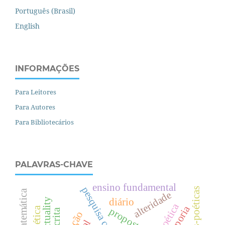
Português (Brasil)
English
INFORMAÇÕES
Para Leitores
Para Autores
Para Bibliotecários
PALAVRAS-CHAVE
ensino fundamental
alteridade
actifactuality
diário
poética
aporia
escrita