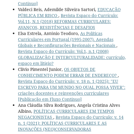
Contínuo]
Valdeci Reis, Ademilde Silveira Sartori,
EDUCAÇÃO
PÚBLICA EM RISCO
,
Revista Espaço do Currículo:
Vol.11, N.1 (2018) REFORMAS CURRICULARES:
AVANÇOS, RESISTÊNCIAS E DESAFIOS
Elsa Estrela, António Teodoro,
As Políticas
Curriculares em Portugal (1995-2007). Agendas
Globais e Reconfigurações Regionais e Nacionais
,
Revista Espaço do Currículo: Vol.1, n.1 (2008)
GLOBALIZAÇÃO E INTERCULTURALIDADE: currículo,
espaço em litígio?
Clívio Pimentel Junior,
OS OBJETOS DE
CONHECIMENTO PODEM ERRAR DE ENDEREÇO?
,
Revista Espaço do Currículo: v. 18 n. 1 (2025): "EU
ESCREVO PARA UM MUNDO NO QUAL POSSA VIVER":
criações docentes e reinvenções curriculares
[Publicação em Fluxo Contínuo]
Ana Cláudia Silva Rodrigues, Angela Cristina Alves
Albino,
POLÍTICAS CURRICULARES EM TEMPOS
NEGACIONISTAS
,
Revista Espaço do Currículo: v. 14
n. 1 (2021): POLÍTICAS CURRICULARES E AS
INOVAÇÕES (NEO)CONSERVADORAS