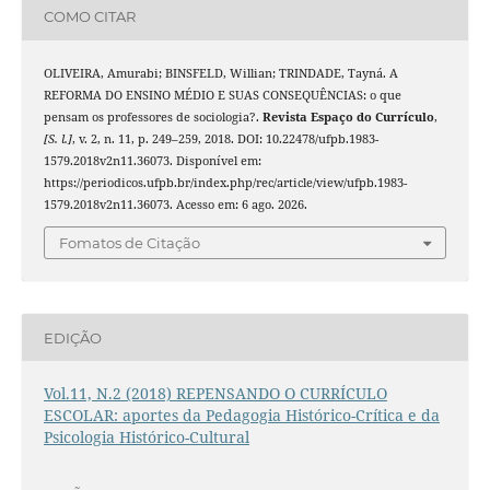
COMO CITAR
OLIVEIRA, Amurabi; BINSFELD, Willian; TRINDADE, Tayná. A
REFORMA DO ENSINO MÉDIO E SUAS CONSEQUÊNCIAS: o que
pensam os professores de sociologia?.
Revista Espaço do Currículo
,
[S. l.]
, v. 2, n. 11, p. 249–259, 2018. DOI: 10.22478/ufpb.1983-
1579.2018v2n11.36073. Disponível em:
https://periodicos.ufpb.br/index.php/rec/article/view/ufpb.1983-
1579.2018v2n11.36073. Acesso em: 6 ago. 2026.
Fomatos de Citação
EDIÇÃO
Vol.11, N.2 (2018) REPENSANDO O CURRÍCULO
ESCOLAR: aportes da Pedagogia Histórico-Crítica e da
Psicologia Histórico-Cultural