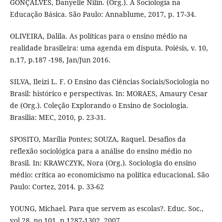
GONÇALVES, Danyelle Nilin. (Org.). A Sociologia na
Educação Básica. São Paulo: Annablume, 2017, p. 17-34.
OLIVEIRA, Dalila. As políticas para o ensino médio na
realidade brasileira: uma agenda em disputa. Poiésis, v. 10,
n.17, p.187 -198, Jan/Jun 2016.
SILVA, Ileizi L. F. O Ensino das Ciências Sociais/Sociologia no
Brasil: histórico e perspectivas. In: MORAES, Amaury Cesar
de (Org.). Coleção Explorando o Ensino de Sociologia.
Brasilia: MEC, 2010, p. 23-31.
SPOSITO, Marília Pontes; SOUZA, Raquel. Desafios da
reflexão sociológica para a análise do ensino médio no
Brasil. In: KRAWCZYK, Nora (Org.). Sociologia do ensino
médio: crítica ao economicismo na política educacional. São
Paulo: Cortez, 2014. p. 33-62
YOUNG, Michael. Para que servem as escolas?. Educ. Soc.,
vol.28, no.101, p.1287-1302, 2007.