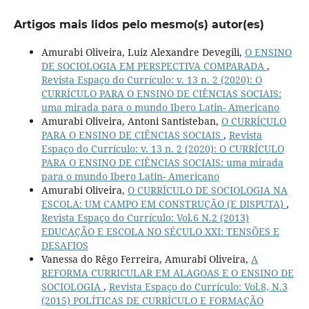
Artigos mais lidos pelo mesmo(s) autor(es)
Amurabi Oliveira, Luiz Alexandre Devegili,
O ENSINO
DE SOCIOLOGIA EM PERSPECTIVA COMPARADA
,
Revista Espaço do Currículo: v. 13 n. 2 (2020): O
CURRÍCULO PARA O ENSINO DE CIÊNCIAS SOCIAIS:
uma mirada para o mundo Ibero Latin- Americano
Amurabi Oliveira, Antoni Santisteban,
O CURRÍCULO
PARA O ENSINO DE CIÊNCIAS SOCIAIS
,
Revista
Espaço do Currículo: v. 13 n. 2 (2020): O CURRÍCULO
PARA O ENSINO DE CIÊNCIAS SOCIAIS: uma mirada
para o mundo Ibero Latin- Americano
Amurabi Oliveira,
O CURRÍCULO DE SOCIOLOGIA NA
ESCOLA: UM CAMPO EM CONSTRUÇÃO (E DISPUTA)
,
Revista Espaço do Currículo: Vol.6 N.2 (2013)
EDUCAÇÃO E ESCOLA NO SÉCULO XXI: TENSÕES E
DESAFIOS
Vanessa do Rêgo Ferreira, Amurabi Oliveira,
A
REFORMA CURRICULAR EM ALAGOAS E O ENSINO DE
SOCIOLOGIA
,
Revista Espaço do Currículo: Vol.8, N.3
(2015) POLÍTICAS DE CURRÍCULO E FORMAÇÃO