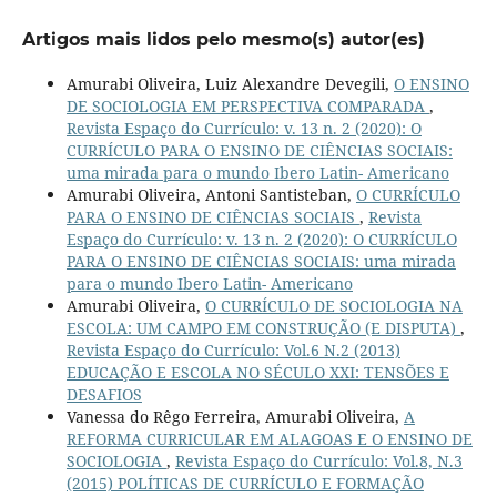
Artigos mais lidos pelo mesmo(s) autor(es)
Amurabi Oliveira, Luiz Alexandre Devegili,
O ENSINO
DE SOCIOLOGIA EM PERSPECTIVA COMPARADA
,
Revista Espaço do Currículo: v. 13 n. 2 (2020): O
CURRÍCULO PARA O ENSINO DE CIÊNCIAS SOCIAIS:
uma mirada para o mundo Ibero Latin- Americano
Amurabi Oliveira, Antoni Santisteban,
O CURRÍCULO
PARA O ENSINO DE CIÊNCIAS SOCIAIS
,
Revista
Espaço do Currículo: v. 13 n. 2 (2020): O CURRÍCULO
PARA O ENSINO DE CIÊNCIAS SOCIAIS: uma mirada
para o mundo Ibero Latin- Americano
Amurabi Oliveira,
O CURRÍCULO DE SOCIOLOGIA NA
ESCOLA: UM CAMPO EM CONSTRUÇÃO (E DISPUTA)
,
Revista Espaço do Currículo: Vol.6 N.2 (2013)
EDUCAÇÃO E ESCOLA NO SÉCULO XXI: TENSÕES E
DESAFIOS
Vanessa do Rêgo Ferreira, Amurabi Oliveira,
A
REFORMA CURRICULAR EM ALAGOAS E O ENSINO DE
SOCIOLOGIA
,
Revista Espaço do Currículo: Vol.8, N.3
(2015) POLÍTICAS DE CURRÍCULO E FORMAÇÃO