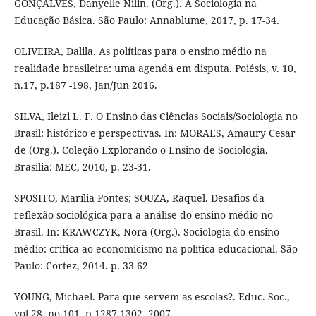
GONÇALVES, Danyelle Nilin. (Org.). A Sociologia na
Educação Básica. São Paulo: Annablume, 2017, p. 17-34.
OLIVEIRA, Dalila. As políticas para o ensino médio na
realidade brasileira: uma agenda em disputa. Poiésis, v. 10,
n.17, p.187 -198, Jan/Jun 2016.
SILVA, Ileizi L. F. O Ensino das Ciências Sociais/Sociologia no
Brasil: histórico e perspectivas. In: MORAES, Amaury Cesar
de (Org.). Coleção Explorando o Ensino de Sociologia.
Brasilia: MEC, 2010, p. 23-31.
SPOSITO, Marília Pontes; SOUZA, Raquel. Desafios da
reflexão sociológica para a análise do ensino médio no
Brasil. In: KRAWCZYK, Nora (Org.). Sociologia do ensino
médio: crítica ao economicismo na política educacional. São
Paulo: Cortez, 2014. p. 33-62
YOUNG, Michael. Para que servem as escolas?. Educ. Soc.,
vol.28, no.101, p.1287-1302, 2007.