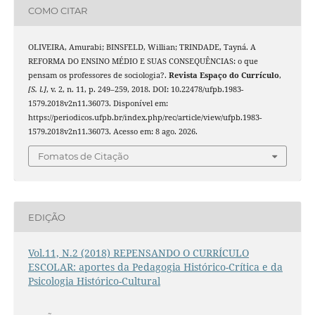
COMO CITAR
OLIVEIRA, Amurabi; BINSFELD, Willian; TRINDADE, Tayná. A
REFORMA DO ENSINO MÉDIO E SUAS CONSEQUÊNCIAS: o que
pensam os professores de sociologia?.
Revista Espaço do Currículo
,
[S. l.]
, v. 2, n. 11, p. 249–259, 2018. DOI: 10.22478/ufpb.1983-
1579.2018v2n11.36073. Disponível em:
https://periodicos.ufpb.br/index.php/rec/article/view/ufpb.1983-
1579.2018v2n11.36073. Acesso em: 8 ago. 2026.
Fomatos de Citação
EDIÇÃO
Vol.11, N.2 (2018) REPENSANDO O CURRÍCULO
ESCOLAR: aportes da Pedagogia Histórico-Crítica e da
Psicologia Histórico-Cultural