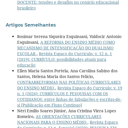
DOCENTE: tensões e desafios no cenário educacional
brasileiro
Artigos Semelhantes
Rosimar Serena Siqueira Esquinsani, Valdocir Antonio
Esquinsani,
A REFORMA DO ENSINO MÉDIO COMO
MECANISMO DE INTENSIFICAÇÃO DO DUALISMO
ESCOLAR
,
Revista Espaço do Currículo: v. 12 n. 1
(2019): CURRÍCULO: possibilidades atuais para
educação
Ellen Maria Santos Portela, Ana Carolina Sabino dos
Santos, Helena Maria dos Santos Felício,
CONTRARREFORMAS NAS POLÍTICAS CURRICULARES
DO ENSINO MÉDIO
,
Revista Espaço do Currículo: v. 19
n. 1 (2026): CURRÍCULOS E PESQUISAS COM OS
COTIDIANOS: entre linhas de fabulações e escritas-de-
si [Publicação em Fluxo Contínuo]
Néri Emílio Soares Júnior, Ana Cristina Viera Lopes
Romeiro,
AS ORIENTAÇÕES CURRICULARES
NACIONAIS PARA O ENSINO MÉDIO
,
Revista Espaço
do Currículo: v. 13 n. Especial (2020): PESQUISA EM