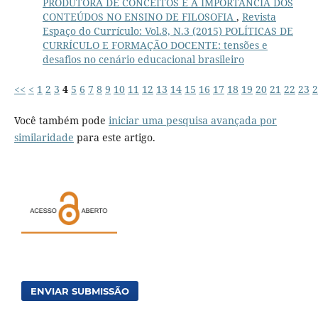
PRODUTORA DE CONCEITOS E A IMPORTÂNCIA DOS
CONTEÚDOS NO ENSINO DE FILOSOFIA
,
Revista
Espaço do Currículo: Vol.8, N.3 (2015) POLÍTICAS DE
CURRÍCULO E FORMAÇÃO DOCENTE: tensões e
desafios no cenário educacional brasileiro
<<
<
1
2
3
4
5
6
7
8
9
10
11
12
13
14
15
16
17
18
19
20
21
22
23
2
Você também pode
iniciar uma pesquisa avançada por
similaridade
para este artigo.
ENVIAR SUBMISSÃO