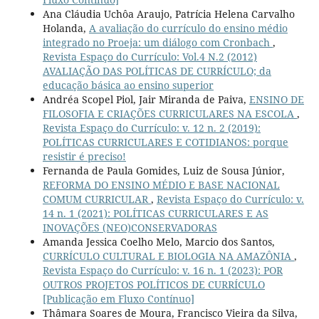
Ana Cláudia Uchôa Araujo, Patrícia Helena Carvalho
Holanda,
A avaliação do currículo do ensino médio
integrado no Proeja: um diálogo com Cronbach
,
Revista Espaço do Currículo: Vol.4 N.2 (2012)
AVALIAÇÃO DAS POLÍTICAS DE CURRÍCULO; da
educação básica ao ensino superior
Andréa Scopel Piol, Jair Miranda de Paiva,
ENSINO DE
FILOSOFIA E CRIAÇÕES CURRICULARES NA ESCOLA
,
Revista Espaço do Currículo: v. 12 n. 2 (2019):
POLÍTICAS CURRICULARES E COTIDIANOS: porque
resistir é preciso!
Fernanda de Paula Gomides, Luiz de Sousa Júnior,
REFORMA DO ENSINO MÉDIO E BASE NACIONAL
COMUM CURRICULAR
,
Revista Espaço do Currículo: v.
14 n. 1 (2021): POLÍTICAS CURRICULARES E AS
INOVAÇÕES (NEO)CONSERVADORAS
Amanda Jessica Coelho Melo, Marcio dos Santos,
CURRÍCULO CULTURAL E BIOLOGIA NA AMAZÔNIA
,
Revista Espaço do Currículo: v. 16 n. 1 (2023): POR
OUTROS PROJETOS POLÍTICOS DE CURRÍCULO
[Publicação em Fluxo Contínuo]
Thâmara Soares de Moura, Francisco Vieira da Silva,