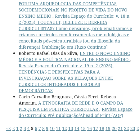
POR UMA ARQUEOLOGIA DAS COMPETÊNCIAS
SOCIOEMOCIONAIS NO PROJETO DE VIDA DO NOVO
ENSINO MÉDIO
,
Revista Espaço do Currículo: v. 18 n.
2 (2025): FOUCAULT, DELEUZE E DERRIDA
CURRICULISTAS? Como pensamos, problematizamos e
criamos currículos com ferramentas metodológicas e
conceituais pós-estruturalistas (ou da filosofia da
diferença) [Publicação em Fluxo Contínuo]
Roberto Rafael Dias da Silva,
ENTRE O NOVO ENSINO
MÉDIO E A POLÍTICA NACIONAL DE ENSINO MÉDIO
,
Revista Espaço do Currículo: v. 19 n. 2 (2026):
TENDÊNCIAS E PERSPECTIVAS PARA A
INVESTIGAÇÃO SOBRE AS RELAÇÕES ENTRE
CURRÍCULOS INTEGRADOS E ESCOLAS
DEMOCRÁTICAS
Carin Carvalho Brugnara, Cássia Ferri, Rebeca
Amorim,
A ETNOGRAFIA DE REDE E O CAMPO DA
PESQUISA EM POLÍTICA CURRICULAR
,
Revista Espaço
do Currículo: Pré-publicação/Ahead of Print (AOP)
<<
<
1
2
3
4
5
6
7
8
9
10
11
12
13
14
15
16
17
18
19
20
21
22
23
2