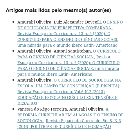
Artigos mais lidos pelo mesmo(s) autor(es)
Amurabi Oliveira, Luiz Alexandre Devegili,
O ENSINO
DE SOCIOLOGIA EM PERSPECTIVA COMPARADA
,
Revista Espaço do Currículo: v. 13 n. 2 (2020): O
CURRÍCULO PARA O ENSINO DE CIÊNCIAS SOCIAIS:
uma mirada para o mundo Ibero Latin- Americano
Amurabi Oliveira, Antoni Santisteban,
O CURRÍCULO
PARA O ENSINO DE CIÊNCIAS SOCIAIS
,
Revista
Espaço do Currículo: v. 13 n. 2 (2020): O CURRÍCULO
PARA O ENSINO DE CIÊNCIAS SOCIAIS: uma mirada
para o mundo Ibero Latin- Americano
Amurabi Oliveira,
O CURRÍCULO DE SOCIOLOGIA NA
ESCOLA: UM CAMPO EM CONSTRUÇÃO (E DISPUTA)
,
Revista Espaço do Currículo: Vol.6 N.2 (2013)
EDUCAÇÃO E ESCOLA NO SÉCULO XXI: TENSÕES E
DESAFIOS
Vanessa do Rêgo Ferreira, Amurabi Oliveira,
A
REFORMA CURRICULAR EM ALAGOAS E O ENSINO DE
SOCIOLOGIA
,
Revista Espaço do Currículo: Vol.8, N.3
(2015) POLÍTICAS DE CURRÍCULO E FORMAÇÃO