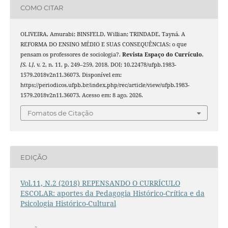
COMO CITAR
OLIVEIRA, Amurabi; BINSFELD, Willian; TRINDADE, Tayná. A
REFORMA DO ENSINO MÉDIO E SUAS CONSEQUÊNCIAS: o que
pensam os professores de sociologia?.
Revista Espaço do Currículo
,
[S. l.]
, v. 2, n. 11, p. 249–259, 2018. DOI: 10.22478/ufpb.1983-
1579.2018v2n11.36073. Disponível em:
https://periodicos.ufpb.br/index.php/rec/article/view/ufpb.1983-
1579.2018v2n11.36073. Acesso em: 8 ago. 2026.
Fomatos de Citação
EDIÇÃO
Vol.11, N.2 (2018) REPENSANDO O CURRÍCULO
ESCOLAR: aportes da Pedagogia Histórico-Crítica e da
Psicologia Histórico-Cultural