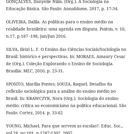
GONÇALVES, Danyelle Nilin. (Org.). A Sociologia na
Educação Básica. São Paulo: Annablume, 2017, p. 17-34.
OLIVEIRA, Dalila. As políticas para o ensino médio na
realidade brasileira: uma agenda em disputa. Poiésis, v. 10,
n.17, p.187 -198, Jan/Jun 2016.
SILVA, Ileizi L. F. O Ensino das Ciências Sociais/Sociologia no
Brasil: histórico e perspectivas. In: MORAES, Amaury Cesar
de (Org.). Coleção Explorando o Ensino de Sociologia.
Brasilia: MEC, 2010, p. 23-31.
SPOSITO, Marília Pontes; SOUZA, Raquel. Desafios da
reflexão sociológica para a análise do ensino médio no
Brasil. In: KRAWCZYK, Nora (Org.). Sociologia do ensino
médio: crítica ao economicismo na política educacional. São
Paulo: Cortez, 2014. p. 33-62
YOUNG, Michael. Para que servem as escolas?. Educ. Soc.,
vol.28, no.101, p.1287-1302, 2007.