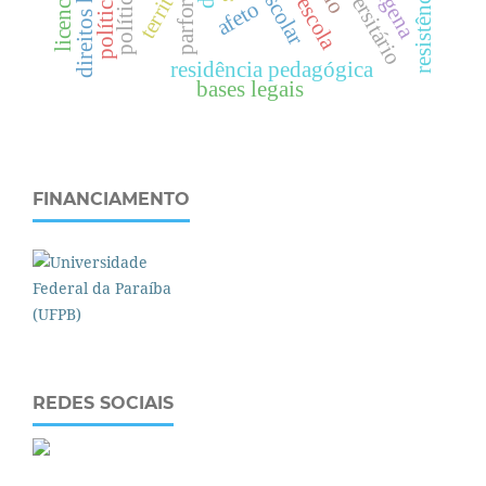
território
pré-escola
resistências
afeto
parfor
d
i
r
e
i
t
o
s
h
u
m
a
n
o
s
residência pedagógica
bases legais
FINANCIAMENTO
REDES SOCIAIS