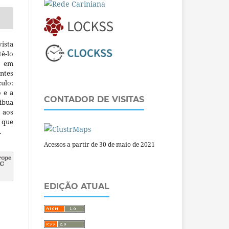
ista
ê-lo
m em
ntes
culo:
o e a
CONTADOR DE VISITAS
ibua
 aos
a que
.
Acessos a partir de 30 de maio de 2021
EDIÇÃO ATUAL