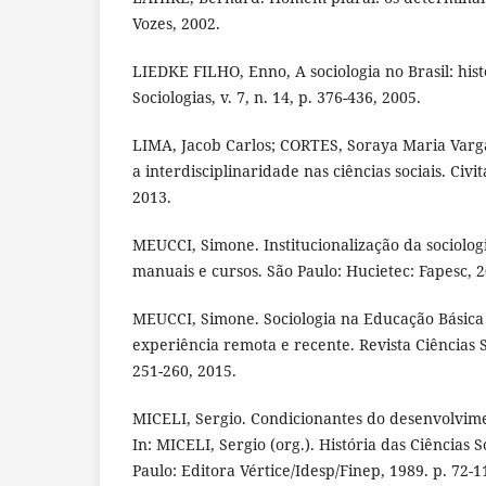
Vozes, 2002.
LIEDKE FILHO, Enno, A sociologia no Brasil: histó
Sociologias, v. 7, n. 14, p. 376-436, 2005.
LIMA, Jacob Carlos; CORTES, Soraya Maria Vargas
a interdisciplinaridade nas ciências sociais. Civita
2013.
MEUCCI, Simone. Institucionalização da sociologi
manuais e cursos. São Paulo: Hucietec: Fapesc, 2
MEUCCI, Simone. Sociologia na Educação Básica 
experiência remota e recente. Revista Ciências So
251-260, 2015.
MICELI, Sergio. Condicionantes do desenvolvimen
In: MICELI, Sergio (org.). História das Ciências So
Paulo: Editora Vértice/Idesp/Finep, 1989. p. 72-1