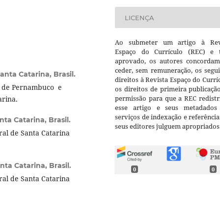
LICENÇA
Ao submeter um artigo à Rev
Espaço do Currículo (REC) e t
aprovado, os autores concorda
ceder, sem remuneração, os segui
nta Catarina, Brasil.
direitos à Revista Espaço do Currí
al de Pernambuco e
os direitos de primeira publicaçã
permissão para que a REC redistr
arina.
esse artigo e seus metadados
serviços de indexação e referênci
ta Catarina, Brasil.
seus editores julguem apropriados
al de Santa Catarina
ta Catarina, Brasil.
0
0
al de Santa Catarina