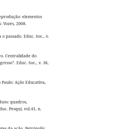
eprodução: elementos
: Vozes, 2008.
o passado. Educ. Soc., v.
ro. Centralidade do
esso”. Educ. Soc., v. 38,
 Paulo: Ação Educativa,
duos: quadros,
uc. Pesqui, vol.41, n.
es da ação. Petrópolis: