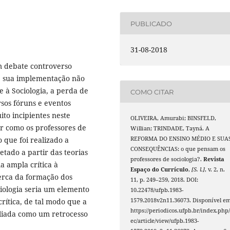
PUBLICADO
31-08-2018
 debate controverso
ue sua implementação não
 à Sociologia, a perda de
COMO CITAR
sos fóruns e eventos
ito incipientes neste
OLIVEIRA, Amurabi; BINSFELD,
r como os professores de
Willian; TRINDADE, Tayná. A
 que foi realizado a
REFORMA DO ENSINO MÉDIO E SUA
CONSEQUÊNCIAS: o que pensam os
etado a partir das teorias
professores de sociologia?.
Revista
a ampla crítica à
Espaço do Currículo
,
[S. l.]
, v. 2, n.
erca da formação dos
11, p. 249–259, 2018. DOI:
ciologia seria um elemento
10.22478/ufpb.1983-
ítica, de tal modo que a
1579.2018v2n11.36073. Disponível em
https://periodicos.ufpb.br/index.php/
aliada como um retrocesso
ec/article/view/ufpb.1983-