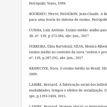
Petrópolis: Vozes, 1999.
BOURDIEU, Pierre; PASSERON, Jean-Claude. A R
para uma teoria do sistema de ensino. Petrópolis
CUNHA, Luiz Antônio. Ensino médio: atalho para 
38, nº. 139, p.373-384, abr.-jun., 2017
FERREIRA, Eliza Bartolozzi; SILVA, Monica Ribei
ensino médio no contexto da nova “ordem e progr
nº. 139, p.287-292, abr.-jun., 2017
KRAWCZYK, Nora. O ensino médio no Brasil. São
2009.
LAHIRE, Bernard. A fabricação social dos indiví
modalidades, tempos e efeitos de socialização. Ed
spe, p.1393-1404, 2015.
LAHIRE, Bernard. Homem plural: os determinant