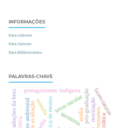
INFORMAÇÕES
Para Leitores
Para Autores
Para Bibliotecários
PALAVRAS-CHAVE
protagonismo indígena
licenciaturas
traduções da bncc
pós-graduação
texto escolar
prática de ensino
resenha
teorização
discurso ambiental
políticas de avaliação
.
mídia
território
.
parfor