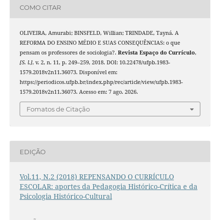
COMO CITAR
OLIVEIRA, Amurabi; BINSFELD, Willian; TRINDADE, Tayná. A
REFORMA DO ENSINO MÉDIO E SUAS CONSEQUÊNCIAS: o que
pensam os professores de sociologia?.
Revista Espaço do Currículo
,
[S. l.]
, v. 2, n. 11, p. 249–259, 2018. DOI: 10.22478/ufpb.1983-
1579.2018v2n11.36073. Disponível em:
https://periodicos.ufpb.br/index.php/rec/article/view/ufpb.1983-
1579.2018v2n11.36073. Acesso em: 7 ago. 2026.
Fomatos de Citação
EDIÇÃO
Vol.11, N.2 (2018) REPENSANDO O CURRÍCULO
ESCOLAR: aportes da Pedagogia Histórico-Crítica e da
Psicologia Histórico-Cultural