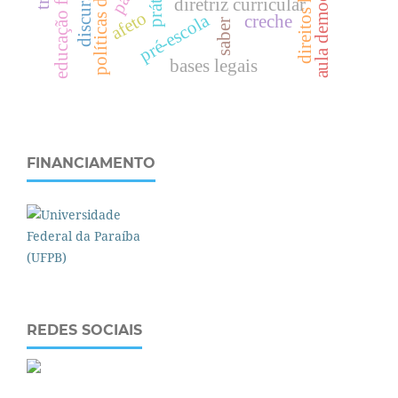
aula democrática
diretriz curricular
d
i
r
e
i
t
o
s
h
u
m
a
n
o
s
e
d
u
c
a
ç
ã
o
f
í
s
i
c
a
afeto
pré-escola
creche
saber
bases legais
FINANCIAMENTO
REDES SOCIAIS