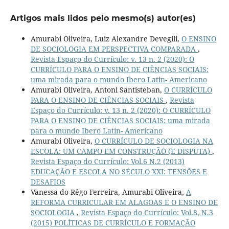
Artigos mais lidos pelo mesmo(s) autor(es)
Amurabi Oliveira, Luiz Alexandre Devegili,
O ENSINO
DE SOCIOLOGIA EM PERSPECTIVA COMPARADA
,
Revista Espaço do Currículo: v. 13 n. 2 (2020): O
CURRÍCULO PARA O ENSINO DE CIÊNCIAS SOCIAIS:
uma mirada para o mundo Ibero Latin- Americano
Amurabi Oliveira, Antoni Santisteban,
O CURRÍCULO
PARA O ENSINO DE CIÊNCIAS SOCIAIS
,
Revista
Espaço do Currículo: v. 13 n. 2 (2020): O CURRÍCULO
PARA O ENSINO DE CIÊNCIAS SOCIAIS: uma mirada
para o mundo Ibero Latin- Americano
Amurabi Oliveira,
O CURRÍCULO DE SOCIOLOGIA NA
ESCOLA: UM CAMPO EM CONSTRUÇÃO (E DISPUTA)
,
Revista Espaço do Currículo: Vol.6 N.2 (2013)
EDUCAÇÃO E ESCOLA NO SÉCULO XXI: TENSÕES E
DESAFIOS
Vanessa do Rêgo Ferreira, Amurabi Oliveira,
A
REFORMA CURRICULAR EM ALAGOAS E O ENSINO DE
SOCIOLOGIA
,
Revista Espaço do Currículo: Vol.8, N.3
(2015) POLÍTICAS DE CURRÍCULO E FORMAÇÃO