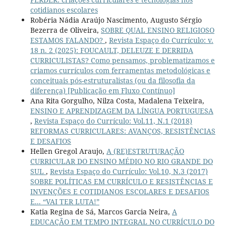
cotidianos escolares
Robéria Nádia Araújo Nascimento, Augusto Sérgio
Bezerra de Oliveira,
SOBRE QUAL ENSINO RELIGIOSO
ESTAMOS FALANDO?
,
Revista Espaço do Currículo: v.
18 n. 2 (2025): FOUCAULT, DELEUZE E DERRIDA
CURRICULISTAS? Como pensamos, problematizamos e
criamos currículos com ferramentas metodológicas e
conceituais pós-estruturalistas (ou da filosofia da
diferença) [Publicação em Fluxo Contínuo]
Ana Rita Gorgulho, Nilza Costa, Madalena Teixeira,
ENSINO E APRENDIZAGEM DA LÍNGUA PORTUGUESA
,
Revista Espaço do Currículo: Vol.11, N.1 (2018)
REFORMAS CURRICULARES: AVANÇOS, RESISTÊNCIAS
E DESAFIOS
Hellen Gregol Araujo,
A (RE)ESTRUTURAÇÃO
CURRICULAR DO ENSINO MÉDIO NO RIO GRANDE DO
SUL
,
Revista Espaço do Currículo: Vol.10, N.3 (2017)
SOBRE POLÍTICAS EM CURRÍCULO E RESISTÊNCIAS E
INVENÇÕES E COTIDIANOS ESCOLARES E DESAFIOS
E... “VAI TER LUTA!”
Katia Regina de Sá, Marcos Garcia Neira,
A
EDUCAÇÃO EM TEMPO INTEGRAL NO CURRÍCULO DO