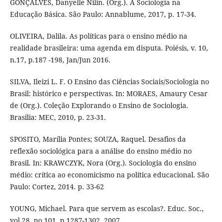
GONÇALVES, Danyelle Nilin. (Org.). A Sociologia na
Educação Básica. São Paulo: Annablume, 2017, p. 17-34.
OLIVEIRA, Dalila. As políticas para o ensino médio na
realidade brasileira: uma agenda em disputa. Poiésis, v. 10,
n.17, p.187 -198, Jan/Jun 2016.
SILVA, Ileizi L. F. O Ensino das Ciências Sociais/Sociologia no
Brasil: histórico e perspectivas. In: MORAES, Amaury Cesar
de (Org.). Coleção Explorando o Ensino de Sociologia.
Brasilia: MEC, 2010, p. 23-31.
SPOSITO, Marília Pontes; SOUZA, Raquel. Desafios da
reflexão sociológica para a análise do ensino médio no
Brasil. In: KRAWCZYK, Nora (Org.). Sociologia do ensino
médio: crítica ao economicismo na política educacional. São
Paulo: Cortez, 2014. p. 33-62
YOUNG, Michael. Para que servem as escolas?. Educ. Soc.,
vol.28, no.101, p.1287-1302, 2007.