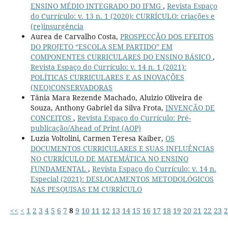
ENSINO MÉDIO INTEGRADO DO IFMG
,
Revista Espaço
do Currículo: v. 13 n. 1 (2020): CURRÍCULO: criações e
(re)insurgência
Aurea de Carvalho Costa,
PROSPECÇÃO DOS EFEITOS
DO PROJETO “ESCOLA SEM PARTIDO” EM
COMPONENTES CURRICULARES DO ENSINO BÁSICO
,
Revista Espaço do Currículo: v. 14 n. 1 (2021):
POLÍTICAS CURRICULARES E AS INOVAÇÕES
(NEO)CONSERVADORAS
Tânia Mara Rezende Machado, Aluizio Oliveira de
Souza, Anthony Gabriel da Silva Frota,
INVENÇÃO DE
CONCEITOS
,
Revista Espaço do Currículo: Pré-
publicação/Ahead of Print (AOP)
Luzia Voltolini, Carmen Teresa Kaiber,
OS
DOCUMENTOS CURRICULARES E SUAS INFLUÊNCIAS
NO CURRÍCULO DE MATEMÁTICA NO ENSINO
FUNDAMENTAL
,
Revista Espaço do Currículo: v. 14 n.
Especial (2021): DESLOCAMENTOS METODOLÓGICOS
NAS PESQUISAS EM CURRÍCULO
<<
<
1
2
3
4
5
6
7
8
9
10
11
12
13
14
15
16
17
18
19
20
21
22
23
2