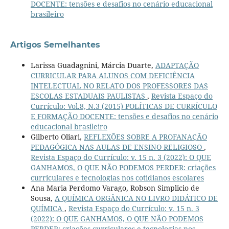
DOCENTE: tensões e desafios no cenário educacional
brasileiro
Artigos Semelhantes
Larissa Guadagnini, Márcia Duarte,
ADAPTAÇÃO
CURRICULAR PARA ALUNOS COM DEFICIÊNCIA
INTELECTUAL NO RELATO DOS PROFESSORES DAS
ESCOLAS ESTADUAIS PAULISTAS
,
Revista Espaço do
Currículo: Vol.8, N.3 (2015) POLÍTICAS DE CURRÍCULO
E FORMAÇÃO DOCENTE: tensões e desafios no cenário
educacional brasileiro
Gilberto Oliari,
REFLEXÕES SOBRE A PROFANAÇÃO
PEDAGÓGICA NAS AULAS DE ENSINO RELIGIOSO
,
Revista Espaço do Currículo: v. 15 n. 3 (2022): O QUE
GANHAMOS, O QUE NÃO PODEMOS PERDER: criações
curriculares e tecnologias nos cotidianos escolares
Ana Maria Perdomo Varago, Robson Simplicio de
Sousa,
A QUÍMICA ORGÂNICA NO LIVRO DIDÁTICO DE
QUÍMICA
,
Revista Espaço do Currículo: v. 15 n. 3
(2022): O QUE GANHAMOS, O QUE NÃO PODEMOS
PERDER: criações curriculares e tecnologias nos