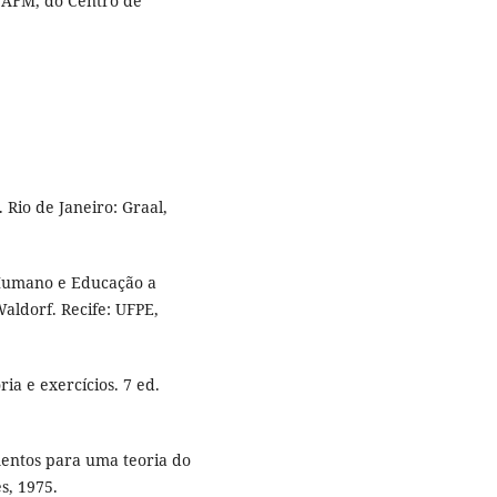
UAFM, do Centro de
Rio de Janeiro: Graal,
 Humano e Educação a
aldorf. Recife: UFPE,
ria e exercícios. 7 ed.
entos para uma teoria do
s, 1975.