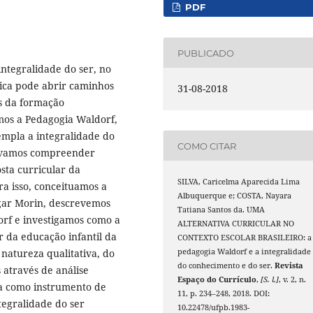
PDF
PUBLICADO
integralidade do ser, no
tica pode abrir caminhos
31-08-2018
os da formação
os a Pedagogia Waldorf,
empla a integralidade do
COMO CITAR
etivamos compreender
ta curricular da
SILVA, Caricelma Aparecida Lima
ra isso, conceituamos a
Albuquerque e; COSTA, Nayara
dgar Morin, descrevemos
Tatiana Santos da. UMA
orf e investigamos como a
ALTERNATIVA CURRICULAR NO
r da educação infantil da
CONTEXTO ESCOLAR BRASILEIRO: a
 natureza qualitativa, do
pedagogia Waldorf e a integralidade
do conhecimento e do ser.
Revista
 através de análise
Espaço do Currículo
,
[S. l.]
, v. 2, n.
a como instrumento de
11, p. 234–248, 2018. DOI:
tegralidade do ser
10.22478/ufpb.1983-