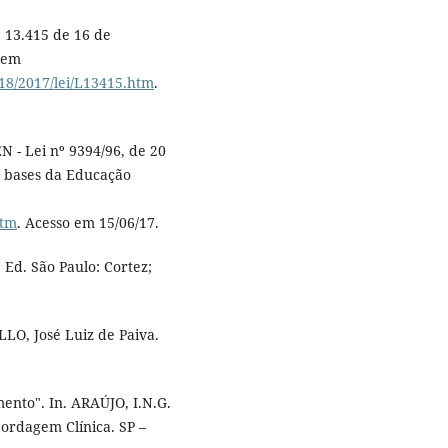
º 13.415 de 16 de
l em
018/2017/lei/L13415.htm
.
 - Lei nº 9394/96, de 20
e bases da Educação
htm
. Acesso em 15/06/17.
 Ed. São Paulo: Cortez;
LO, José Luiz de Paiva.
ento". In. ARAÚJO, I.N.G.
bordagem Clínica. SP –