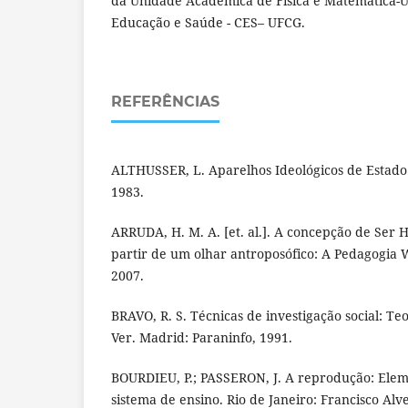
da Unidade Acadêmica de Física e Matemática-
Educação e Saúde - CES– UFCG.
REFERÊNCIAS
ALTHUSSER, L. Aparelhos Ideológicos de Estado. 
1983.
ARRUDA, H. M. A. [et. al.]. A concepção de Ser
partir de um olhar antroposófico: A Pedagogia W
2007.
BRAVO, R. S. Técnicas de investigação social: Teo
Ver. Madrid: Paraninfo, 1991.
BOURDIEU, P.; PASSERON, J. A reprodução: Elem
sistema de ensino. Rio de Janeiro: Francisco Alve