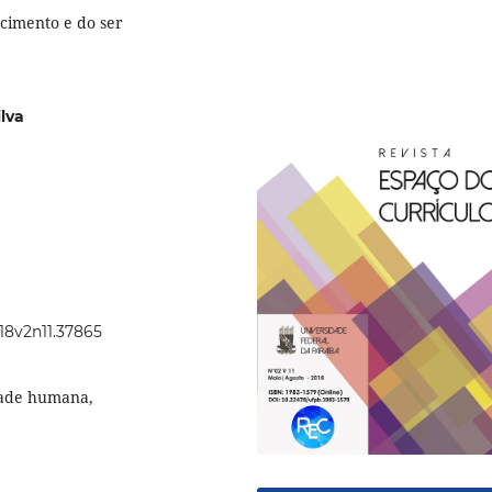
cimento e do ser
lva
018v2n11.37865
dade humana,