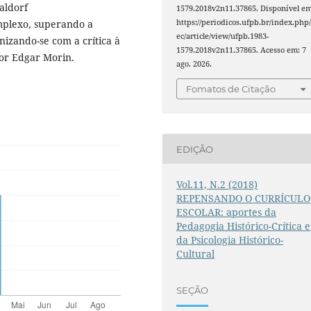
aldorf
1579.2018v2n11.37865. Disponível em
plexo, superando a
https://periodicos.ufpb.br/index.php/
ec/article/view/ufpb.1983-
izando-se com a crítica à
1579.2018v2n11.37865. Acesso em: 7
por Edgar Morin.
ago. 2026.
Fomatos de Citação
EDIÇÃO
Vol.11, N.2 (2018)
REPENSANDO O CURRÍCULO
ESCOLAR: aportes da
Pedagogia Histórico-Crítica e
da Psicologia Histórico-
Cultural
SEÇÃO