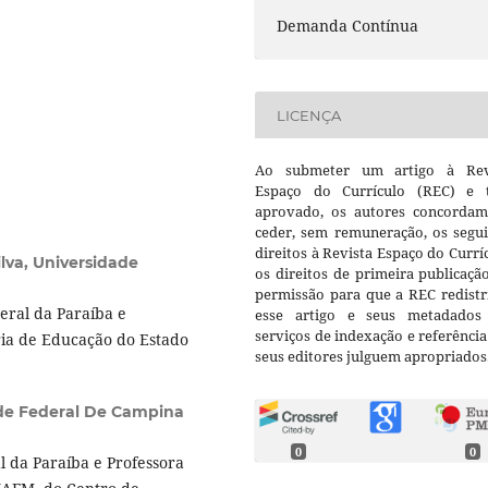
Demanda Contínua
LICENÇA
Ao submeter um artigo à Rev
Espaço do Currículo (REC) e t
aprovado, os autores concorda
ceder, sem remuneração, os segui
direitos à Revista Espaço do Currí
lva,
Universidade
os direitos de primeira publicaçã
permissão para que a REC redistr
eral da Paraíba e
esse artigo e seus metadados
serviços de indexação e referênci
ria de Educação do Estado
seus editores julguem apropriados
de Federal De Campina
0
0
 da Paraíba e Professora