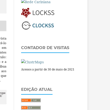
ista
ê-lo
m em
CONTADOR DE VISITAS
ntes
culo:
o e a
ibua
Acessos a partir de 30 de maio de 2021
 aos
a que
.
EDIÇÃO ATUAL