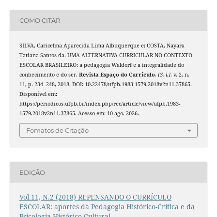
COMO CITAR
SILVA, Caricelma Aparecida Lima Albuquerque e; COSTA, Nayara
Tatiana Santos da. UMA ALTERNATIVA CURRICULAR NO CONTEXTO
ESCOLAR BRASILEIRO: a pedagogia Waldorf e a integralidade do
conhecimento e do ser.
Revista Espaço do Currículo
,
[S. l.]
, v. 2, n.
11, p. 234–248, 2018. DOI: 10.22478/ufpb.1983-1579.2018v2n11.37865.
Disponível em:
https://periodicos.ufpb.br/index.php/rec/article/view/ufpb.1983-
1579.2018v2n11.37865. Acesso em: 10 ago. 2026.
Fomatos de Citação
EDIÇÃO
Vol.11, N.2 (2018) REPENSANDO O CURRÍCULO
ESCOLAR: aportes da Pedagogia Histórico-Crítica e da
Psicologia Histórico-Cultural