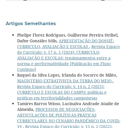
Artigos Semelhantes
Phelipe Florez Rodrigues, Guilherme Pereira Stribel,
Dafne Gonzáles Sólis,
APRESENTAÇÃO DO DOSSIÊ:
CURRICULO, AVALIAÇÃO E ESCOLAS
,
Revista Espaço
do Currículo: v. 17 n. 1 (2024): CURRICULO,
AVALIAÇÃO E ESCOLAS: tensionamentos entre a
norma e performatividade [Publicação em Fluxo
Contínuo]
Raquel da Silva Lopes, Irlanda do Socorro de Miléo,
MAGISTÉRIO EXTRATIVISTA DA TERRA DO MEIO
,
Revista Espaço do Currículo: v. 14 n. 2 (2021):
CURRÍCULO E ESCOLAS DO CAMPO: políticas e
práticas em territorialidades camponesas
Tamires Barros Veloso, Lucinalva Andrade Ataíde de
Almeida,
PROCESSOS DE NEGOCIAÇÕES-
ARTICULAÇÕES DE POLÍTICAS-PRÁTICAS
CURRICULARES NO CENÁRIO PANDÊMICO DA COVID-
19
,
Revista Espaço do Currículo: v. 15 n. 2 (2022):