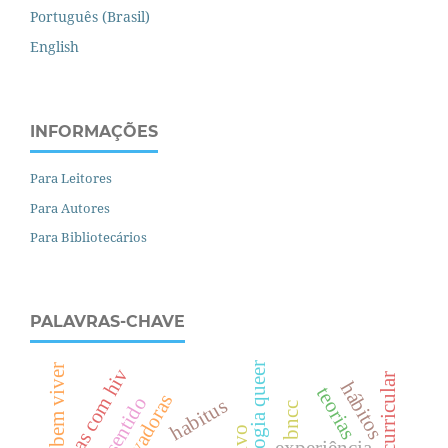
Português (Brasil)
English
INFORMAÇÕES
Para Leitores
Para Autores
Para Bibliotecários
PALAVRAS-CHAVE
ecologia queer
bem viver
crianças com hiv
hábitos
teorias
habitus
bncc