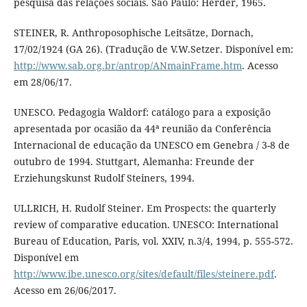
pesquisa das relações sociais. São Paulo: Herder, 1965.
STEINER, R. Anthroposophische Leitsätze, Dornach,
17/02/1924 (GA 26). (Tradução de V.W.Setzer. Disponível em:
http://www.sab.org.br/antrop/ANmainFrame.htm
. Acesso
em 28/06/17.
UNESCO. Pedagogia Waldorf: catálogo para a exposição
apresentada por ocasião da 44ª reunião da Conferência
Internacional de educação da UNESCO em Genebra / 3-8 de
outubro de 1994. Stuttgart, Alemanha: Freunde der
Erziehungskunst Rudolf Steiners, 1994.
ULLRICH, H. Rudolf Steiner. Em Prospects: the quarterly
review of comparative education. UNESCO: International
Bureau of Education, Paris, vol. XXIV, n.3/4, 1994, p. 555-572.
Disponível em
http://www.ibe.unesco.org/sites/default/files/steinere.pdf
.
Acesso em 26/06/2017.