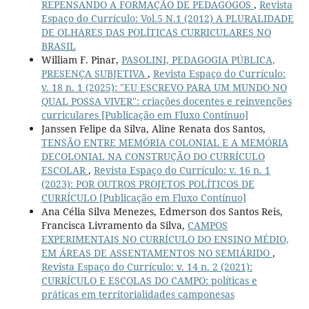
REPENSANDO A FORMAÇÃO DE PEDAGOGOS
,
Revista
Espaço do Currículo: Vol.5 N.1 (2012) A PLURALIDADE
DE OLHARES DAS POLÍTICAS CURRICULARES NO
BRASIL
William F. Pinar,
PASOLINI, PEDAGOGIA PÚBLICA,
PRESENÇA SUBJETIVA
,
Revista Espaço do Currículo:
v. 18 n. 1 (2025): "EU ESCREVO PARA UM MUNDO NO
QUAL POSSA VIVER": criações docentes e reinvenções
curriculares [Publicação em Fluxo Contínuo]
Janssen Felipe da Silva, Aline Renata dos Santos,
TENSÃO ENTRE MEMÓRIA COLONIAL E A MEMÓRIA
DECOLONIAL NA CONSTRUÇÃO DO CURRÍCULO
ESCOLAR
,
Revista Espaço do Currículo: v. 16 n. 1
(2023): POR OUTROS PROJETOS POLÍTICOS DE
CURRÍCULO [Publicação em Fluxo Contínuo]
Ana Célia Silva Menezes, Edmerson dos Santos Reis,
Francisca Livramento da Silva,
CAMPOS
EXPERIMENTAIS NO CURRÍCULO DO ENSINO MÉDIO,
EM ÁREAS DE ASSENTAMENTOS NO SEMIÁRIDO
,
Revista Espaço do Currículo: v. 14 n. 2 (2021):
CURRÍCULO E ESCOLAS DO CAMPO: políticas e
práticas em territorialidades camponesas