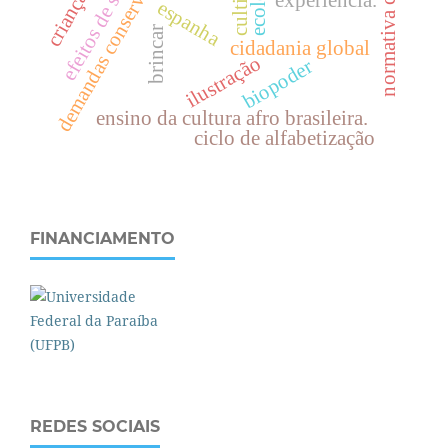
normativa curricular
demandas conservadoras
efeitos de sentido
cultivo
experiência.
espanha
brincar
cidadania global
ilustração
biopoder
ensino da cultura afro brasileira.
ciclo de alfabetização
FINANCIAMENTO
REDES SOCIAIS