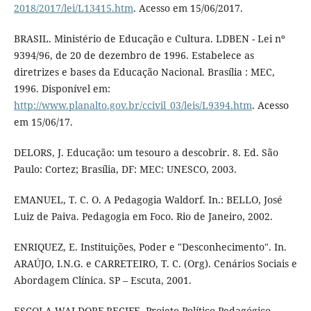
2018/2017/lei/L13415.htm
. Acesso em 15/06/2017.
BRASIL. Ministério de Educação e Cultura. LDBEN - Lei nº
9394/96, de 20 de dezembro de 1996. Estabelece as
diretrizes e bases da Educação Nacional. Brasília : MEC,
1996. Disponível em:
http://www.planalto.gov.br/ccivil_03/leis/L9394.htm
. Acesso
em 15/06/17.
DELORS, J. Educação: um tesouro a descobrir. 8. Ed. São
Paulo: Cortez; Brasília, DF: MEC: UNESCO, 2003.
EMANUEL, T. C. O. A Pedagogia Waldorf. In.: BELLO, José
Luiz de Paiva. Pedagogia em Foco. Rio de Janeiro, 2002.
ENRIQUEZ, E. Instituições, Poder e "Desconhecimento". In.
ARAÚJO, I.N.G. e CARRETEIRO, T. C. (Org). Cenários Sociais e
Abordagem Clínica. SP – Escuta, 2001.
ESCOLA WALDORF RECIFE. Projeto Político Pedagógico.