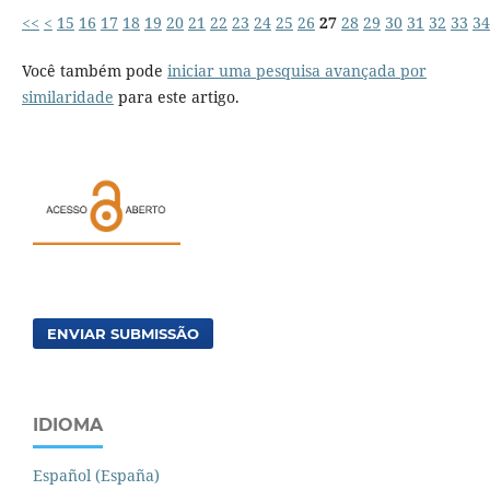
<<
<
15
16
17
18
19
20
21
22
23
24
25
26
27
28
29
30
31
32
33
34
Você também pode
iniciar uma pesquisa avançada por
similaridade
para este artigo.
ENVIAR SUBMISSÃO
IDIOMA
Español (España)