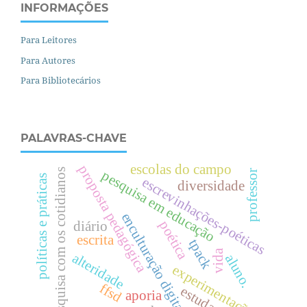
INFORMAÇÕES
Para Leitores
Para Autores
Para Bibliotecários
PALAVRAS-CHAVE
escolas do campo
proposta pedagógica
pesquisa com os cotidianos
pesquisa em educação
professor
políticas e práticas
escrevinhações-poéticas
diversidade
enculturação digital
poética
diário
escrita
tpack
vida
alteridade
aluno.
experimentação
ffsd
estudante
aporia