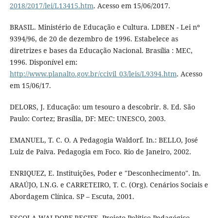
2018/2017/lei/L13415.htm
. Acesso em 15/06/2017.
BRASIL. Ministério de Educação e Cultura. LDBEN - Lei nº
9394/96, de 20 de dezembro de 1996. Estabelece as
diretrizes e bases da Educação Nacional. Brasília : MEC,
1996. Disponível em:
http://www.planalto.gov.br/ccivil_03/leis/L9394.htm
. Acesso
em 15/06/17.
DELORS, J. Educação: um tesouro a descobrir. 8. Ed. São
Paulo: Cortez; Brasília, DF: MEC: UNESCO, 2003.
EMANUEL, T. C. O. A Pedagogia Waldorf. In.: BELLO, José
Luiz de Paiva. Pedagogia em Foco. Rio de Janeiro, 2002.
ENRIQUEZ, E. Instituições, Poder e "Desconhecimento". In.
ARAÚJO, I.N.G. e CARRETEIRO, T. C. (Org). Cenários Sociais e
Abordagem Clínica. SP – Escuta, 2001.
ESCOLA WALDORF RECIFE. Projeto Político Pedagógico.