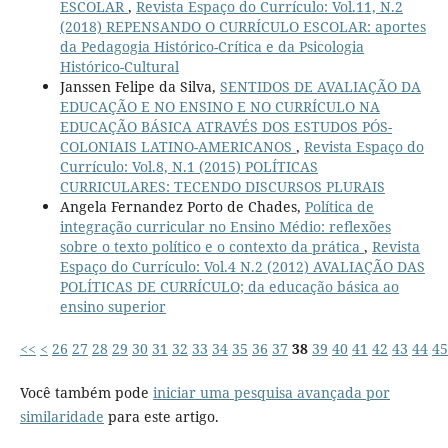
ESCOLAR
,
Revista Espaço do Currículo: Vol.11, N.2
(2018) REPENSANDO O CURRÍCULO ESCOLAR: aportes
da Pedagogia Histórico-Crítica e da Psicologia
Histórico-Cultural
Janssen Felipe da Silva,
SENTIDOS DE AVALIAÇÃO DA
EDUCAÇÃO E NO ENSINO E NO CURRÍCULO NA
EDUCAÇÃO BÁSICA ATRAVÉS DOS ESTUDOS PÓS-
COLONIAIS LATINO-AMERICANOS
,
Revista Espaço do
Currículo: Vol.8, N.1 (2015) POLÍTICAS
CURRICULARES: TECENDO DISCURSOS PLURAIS
Angela Fernandez Porto de Chades,
Política de
integração curricular no Ensino Médio: reflexões
sobre o texto político e o contexto da prática
,
Revista
Espaço do Currículo: Vol.4 N.2 (2012) AVALIAÇÃO DAS
POLÍTICAS DE CURRÍCULO; da educação básica ao
ensino superior
<<
<
26
27
28
29
30
31
32
33
34
35
36
37
38
39
40
41
42
43
44
45
Você também pode
iniciar uma pesquisa avançada por
similaridade
para este artigo.