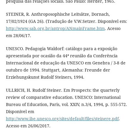
pesquisa das relações sociais. São Paulo: Herder, 1965.
STEINER, R. Anthroposophische Leitsätze, Dornach,
17/02/1924 (GA 26). (Tradução de V.W.Setzer. Disponível em:
http://www.sab.org.br/antrop/ANmainFrame.htm
. Acesso
em 28/06/17.
UNESCO. Pedagogia Waldorf: catálogo para a exposição
apresentada por ocasião da 44ª reunião da Conferência
Internacional de educação da UNESCO em Genebra / 3-8 de
outubro de 1994. Stuttgart, Alemanha: Freunde der
Erziehungskunst Rudolf Steiners, 1994.
ULLRICH, H. Rudolf Steiner. Em Prospects: the quarterly
review of comparative education. UNESCO: International
Bureau of Education, Paris, vol. XXIV, n.3/4, 1994, p. 555-572.
Disponível em
http://www.ibe.unesco.org/sites/default/files/steinere.pdf
.
Acesso em 26/06/2017.