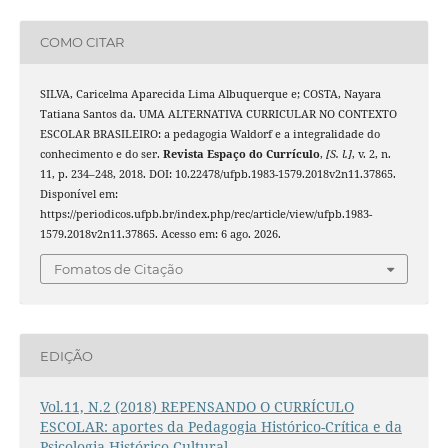
COMO CITAR
SILVA, Caricelma Aparecida Lima Albuquerque e; COSTA, Nayara
Tatiana Santos da. UMA ALTERNATIVA CURRICULAR NO CONTEXTO
ESCOLAR BRASILEIRO: a pedagogia Waldorf e a integralidade do
conhecimento e do ser.
Revista Espaço do Currículo
,
[S. l.]
, v. 2, n.
11, p. 234–248, 2018. DOI: 10.22478/ufpb.1983-1579.2018v2n11.37865.
Disponível em:
https://periodicos.ufpb.br/index.php/rec/article/view/ufpb.1983-
1579.2018v2n11.37865. Acesso em: 6 ago. 2026.
Fomatos de Citação
EDIÇÃO
Vol.11, N.2 (2018) REPENSANDO O CURRÍCULO
ESCOLAR: aportes da Pedagogia Histórico-Crítica e da
Psicologia Histórico-Cultural