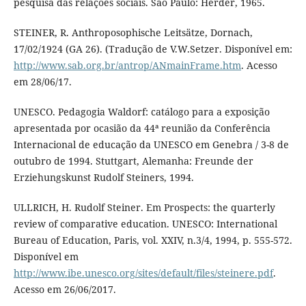
pesquisa das relações sociais. São Paulo: Herder, 1965.
STEINER, R. Anthroposophische Leitsätze, Dornach,
17/02/1924 (GA 26). (Tradução de V.W.Setzer. Disponível em:
http://www.sab.org.br/antrop/ANmainFrame.htm
. Acesso
em 28/06/17.
UNESCO. Pedagogia Waldorf: catálogo para a exposição
apresentada por ocasião da 44ª reunião da Conferência
Internacional de educação da UNESCO em Genebra / 3-8 de
outubro de 1994. Stuttgart, Alemanha: Freunde der
Erziehungskunst Rudolf Steiners, 1994.
ULLRICH, H. Rudolf Steiner. Em Prospects: the quarterly
review of comparative education. UNESCO: International
Bureau of Education, Paris, vol. XXIV, n.3/4, 1994, p. 555-572.
Disponível em
http://www.ibe.unesco.org/sites/default/files/steinere.pdf
.
Acesso em 26/06/2017.