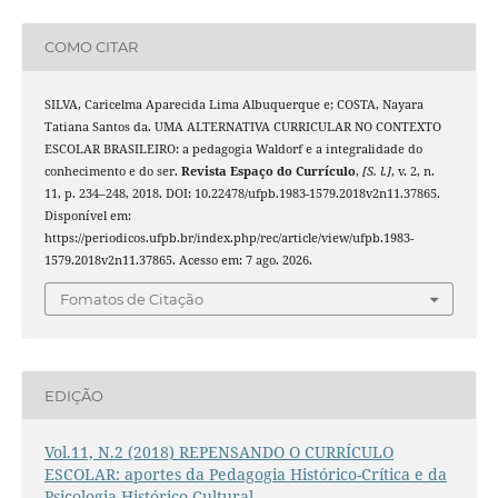
COMO CITAR
SILVA, Caricelma Aparecida Lima Albuquerque e; COSTA, Nayara
Tatiana Santos da. UMA ALTERNATIVA CURRICULAR NO CONTEXTO
ESCOLAR BRASILEIRO: a pedagogia Waldorf e a integralidade do
conhecimento e do ser.
Revista Espaço do Currículo
,
[S. l.]
, v. 2, n.
11, p. 234–248, 2018. DOI: 10.22478/ufpb.1983-1579.2018v2n11.37865.
Disponível em:
https://periodicos.ufpb.br/index.php/rec/article/view/ufpb.1983-
1579.2018v2n11.37865. Acesso em: 7 ago. 2026.
Fomatos de Citação
EDIÇÃO
Vol.11, N.2 (2018) REPENSANDO O CURRÍCULO
ESCOLAR: aportes da Pedagogia Histórico-Crítica e da
Psicologia Histórico-Cultural