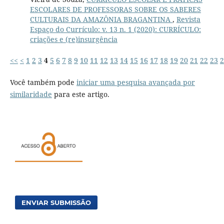
ESCOLARES DE PROFESSORAS SOBRE OS SABERES
CULTURAIS DA AMAZÔNIA BRAGANTINA
,
Revista
Espaço do Currículo: v. 13 n. 1 (2020): CURRÍCULO:
criações e (re)insurgência
<<
<
1
2
3
4
5
6
7
8
9
10
11
12
13
14
15
16
17
18
19
20
21
22
23
2
Você também pode
iniciar uma pesquisa avançada por
similaridade
para este artigo.
ENVIAR SUBMISSÃO