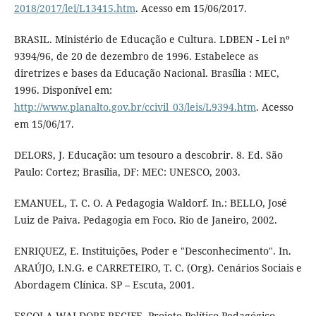
2018/2017/lei/L13415.htm
. Acesso em 15/06/2017.
BRASIL. Ministério de Educação e Cultura. LDBEN - Lei nº
9394/96, de 20 de dezembro de 1996. Estabelece as
diretrizes e bases da Educação Nacional. Brasília : MEC,
1996. Disponível em:
http://www.planalto.gov.br/ccivil_03/leis/L9394.htm
. Acesso
em 15/06/17.
DELORS, J. Educação: um tesouro a descobrir. 8. Ed. São
Paulo: Cortez; Brasília, DF: MEC: UNESCO, 2003.
EMANUEL, T. C. O. A Pedagogia Waldorf. In.: BELLO, José
Luiz de Paiva. Pedagogia em Foco. Rio de Janeiro, 2002.
ENRIQUEZ, E. Instituições, Poder e "Desconhecimento". In.
ARAÚJO, I.N.G. e CARRETEIRO, T. C. (Org). Cenários Sociais e
Abordagem Clínica. SP – Escuta, 2001.
ESCOLA WALDORF RECIFE. Projeto Político Pedagógico.