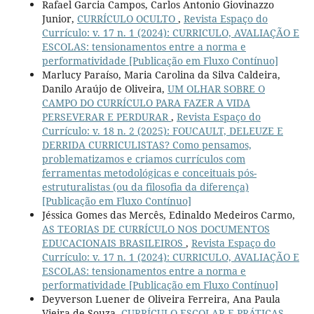
Rafael Garcia Campos, Carlos Antonio Giovinazzo
Junior,
CURRÍCULO OCULTO
,
Revista Espaço do
Currículo: v. 17 n. 1 (2024): CURRICULO, AVALIAÇÃO E
ESCOLAS: tensionamentos entre a norma e
performatividade [Publicação em Fluxo Contínuo]
Marlucy Paraíso, Maria Carolina da Silva Caldeira,
Danilo Araújo de Oliveira,
UM OLHAR SOBRE O
CAMPO DO CURRÍCULO PARA FAZER A VIDA
PERSEVERAR E PERDURAR
,
Revista Espaço do
Currículo: v. 18 n. 2 (2025): FOUCAULT, DELEUZE E
DERRIDA CURRICULISTAS? Como pensamos,
problematizamos e criamos currículos com
ferramentas metodológicas e conceituais pós-
estruturalistas (ou da filosofia da diferença)
[Publicação em Fluxo Contínuo]
Jéssica Gomes das Mercês, Edinaldo Medeiros Carmo,
AS TEORIAS DE CURRÍCULO NOS DOCUMENTOS
EDUCACIONAIS BRASILEIROS
,
Revista Espaço do
Currículo: v. 17 n. 1 (2024): CURRICULO, AVALIAÇÃO E
ESCOLAS: tensionamentos entre a norma e
performatividade [Publicação em Fluxo Contínuo]
Deyverson Luener de Oliveira Ferreira, Ana Paula
Vieira de Souza,
CURRÍCULO ESCOLAR E PRÁTICAS