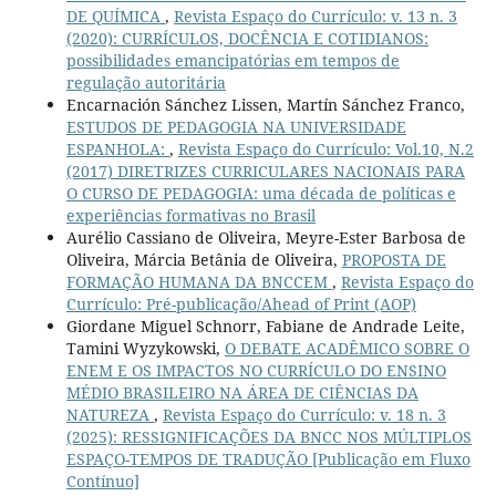
DE QUÍMICA
,
Revista Espaço do Currículo: v. 13 n. 3
(2020): CURRÍCULOS, DOCÊNCIA E COTIDIANOS:
possibilidades emancipatórias em tempos de
regulação autoritária
Encarnación Sánchez Lissen, Martín Sánchez Franco,
ESTUDOS DE PEDAGOGIA NA UNIVERSIDADE
ESPANHOLA:
,
Revista Espaço do Currículo: Vol.10, N.2
(2017) DIRETRIZES CURRICULARES NACIONAIS PARA
O CURSO DE PEDAGOGIA: uma década de políticas e
experiências formativas no Brasil
Aurélio Cassiano de Oliveira, Meyre-Ester Barbosa de
Oliveira, Márcia Betânia de Oliveira,
PROPOSTA DE
FORMAÇÃO HUMANA DA BNCCEM
,
Revista Espaço do
Currículo: Pré-publicação/Ahead of Print (AOP)
Giordane Miguel Schnorr, Fabiane de Andrade Leite,
Tamini Wyzykowski,
O DEBATE ACADÊMICO SOBRE O
ENEM E OS IMPACTOS NO CURRÍCULO DO ENSINO
MÉDIO BRASILEIRO NA ÁREA DE CIÊNCIAS DA
NATUREZA
,
Revista Espaço do Currículo: v. 18 n. 3
(2025): RESSIGNIFICAÇÕES DA BNCC NOS MÚLTIPLOS
ESPAÇO-TEMPOS DE TRADUÇÃO [Publicação em Fluxo
Contínuo]