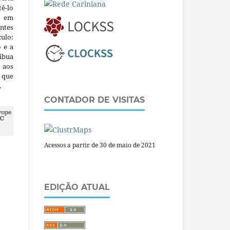
ê-lo
m em
ntes
culo:
o e a
ibua
 aos
a que
.
CONTADOR DE VISITAS
Acessos a partir de 30 de maio de 2021
EDIÇÃO ATUAL