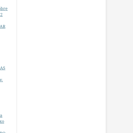
obre
.2
HAR
 AS
v.
ta
xo