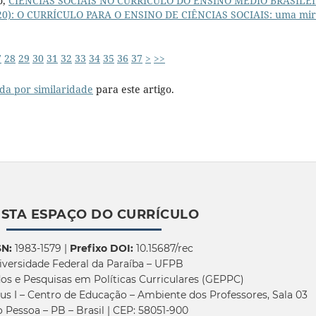
ó,
CIÊNCIAS SOCIAIS NO CURRÍCULO DO ENSINO MÉDIO BRASILE
 (2020): O CURRÍCULO PARA O ENSINO DE CIÊNCIAS SOCIAIS: uma mi
7
28
29
30
31
32
33
34
35
36
37
>
>>
da por similaridade
para este artigo.
ISTA ESPAÇO DO CURRÍCULO
SN:
1983-1579 |
Prefixo DOI:
10.15687/rec
iversidade Federal da Paraíba – UFPB
os e Pesquisas em Políticas Curriculares (GEPPC)
us I – Centro de Educação – Ambiente dos Professores, Sala 03
 Pessoa – PB – Brasil | CEP: 58051-900