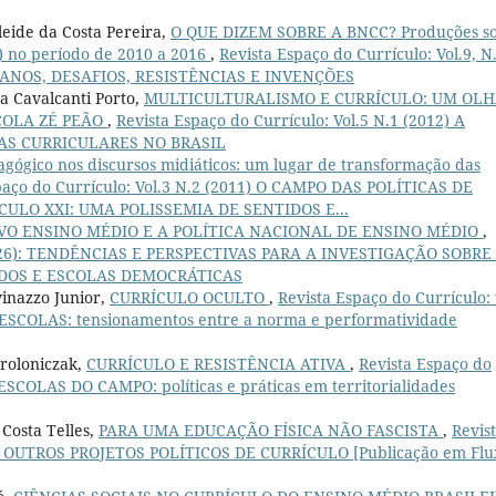
leide da Costa Pereira,
O QUE DIZEM SOBRE A BNCC? Produções s
 no período de 2010 a 2016
,
Revista Espaço do Currículo: Vol.9, N
IANOS, DESAFIOS, RESISTÊNCIAS E INVENÇÕES
a Cavalcanti Porto,
MULTICULTURALISMO E CURRÍCULO: UM OL
COLA ZÉ PEÃO
,
Revista Espaço do Currículo: Vol.5 N.1 (2012) A
AS CURRICULARES NO BRASIL
cagógico nos discursos midiáticos: um lugar de transformação das
paço do Currículo: Vol.3 N.2 (2011) O CAMPO DAS POLÍTICAS DE
ULO XXI: UMA POLISSEMIA DE SENTIDOS E...
VO ENSINO MÉDIO E A POLÍTICA NACIONAL DE ENSINO MÉDIO
,
2 (2026): TENDÊNCIAS E PERSPECTIVAS PARA A INVESTIGAÇÃO SOBRE
DOS E ESCOLAS DEMOCRÁTICAS
vinazzo Junior,
CURRÍCULO OCULTO
,
Revista Espaço do Currículo: 
 ESCOLAS: tensionamentos entre a norma e performatividade
oroloniczak,
CURRÍCULO E RESISTÊNCIA ATIVA
,
Revista Espaço do
 ESCOLAS DO CAMPO: políticas e práticas em territorialidades
 Costa Telles,
PARA UMA EDUCAÇÃO FÍSICA NÃO FASCISTA
,
Revis
 POR OUTROS PROJETOS POLÍTICOS DE CURRÍCULO [Publicação em Flu