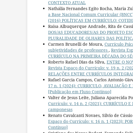
CONTEXTO ATUAL
Nathália Fernandes Egito Rocha, Maria Zu
a Base Nacional Comum Curricular (BNCC)
(2016) POLÍTICAS EM CURRÍCULO: COTID
Raisa Albuquerque Andrade, Rita de Cassi
DOS/AS EDUCADORES/AS DO PROJETO ES
PLURALIDADE DE OLHARES DAS POLÍTIC
Carmen Brunelli de Moura,
Currículo Psi
subjetividades de professores
,
Revista Es
CURRÍCULO NA PRIMEIRA DÉCADA DO SÉC
Roberto Rafael Dias da Silva,
ENTRE O NO
Revista Espaço do Currículo: v. 19 n. 
RELAÇÕES ENTRE CURRÍCULOS INTEGRA
Rafael Garcia Campos, Carlos Antonio Gio
17 n. 1 (2024): CURRICULO, AVALIAÇÃO E
[Publicação em Fluxo Contínuo]
Valter de Jesus Leite, Juliana Aparecida P
Currículo: v. 14 n. 2 (2021): CURRÍCULO E
camponesas
Renato Cavalcanti Novaes, Silvio de Cássio
Espaço do Currículo: v. 16 n. 1 (2023):
Contínuo]