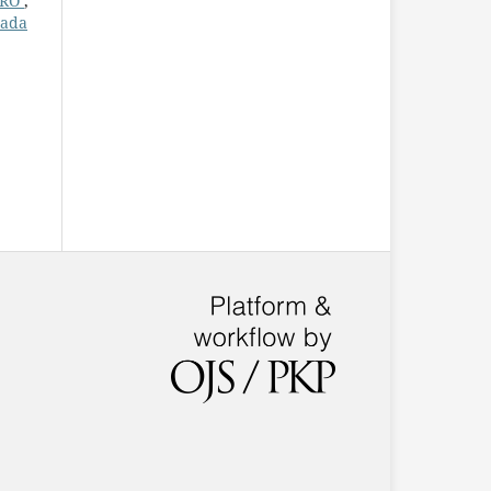
IRO
,
rada