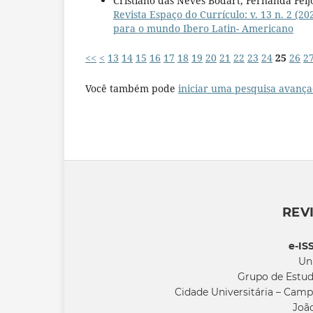
Cristiano das Neves Bodart, Fernanda Feij
Revista Espaço do Currículo: v. 13 n. 2
para o mundo Ibero Latin- Americano
<<
<
13
14
15
16
17
18
19
20
21
22
23
24
25
26
2
Você também pode
iniciar uma pesquisa avança
REV
e-IS
Un
Grupo de Estud
Cidade Universitária – Camp
João