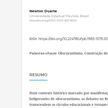
Newton Duarte
Universidade Estadual Paulista, Brasil.
https://orcid.org/0000-0003-1837-8004
DOI:
https://doi.org/10.22478/ufpb.1983-1579.2
Obscurantismo, Construção de
Palavras-chave:
RESUMO
Num contexto histórico marcado por manifestaç
beligerantes de obscurantismo, os debates no Br
transcendem os círculos educacionais e tornam-