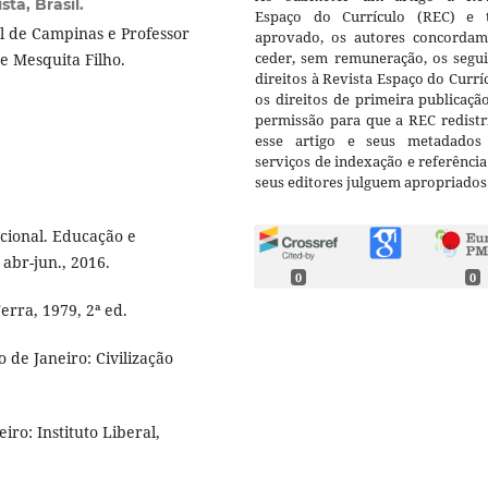
ta, Brasil.
Espaço do Currículo (REC) e t
l de Campinas e Professor
aprovado, os autores concorda
ceder, sem remuneração, os segui
de Mesquita Filho.
direitos à Revista Espaço do Currí
os direitos de primeira publicaçã
permissão para que a REC redistr
esse artigo e seus metadados
serviços de indexação e referênci
seus editores julguem apropriados
cional. Educação e
 abr-jun., 2016.
0
0
erra, 1979, 2ª ed.
 de Janeiro: Civilização
ro: Instituto Liberal,