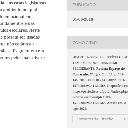
a e as casas legislativas.
PUBLICADO
um ambiente no qual
to emocional em
31-08-2018
fundamentos e das
ulos escolares. Neste
ue possam ser usadas
COMO CITAR
 que não cedam ao
 não se fragmentem em
ntes pelos mais diversos
DUARTE, Newton. O CURRÍCULO EM
TEMPOS DE OBSCURANTISMO
BELIGERANTE.
Revista Espaço do
Currículo
,
[S. l.]
, v. 2, n. 11, p. 139–
145, 2018. DOI: 10.22478/ufpb.1983-
1579.2018v2n11.39568. Disponível em
https://periodicos.ufpb.br/index.php/
ec/article/view/ufpb.1983-
1579.2018v2n11.39568. Acesso em: 8
ago. 2026.
Fomatos de Citação