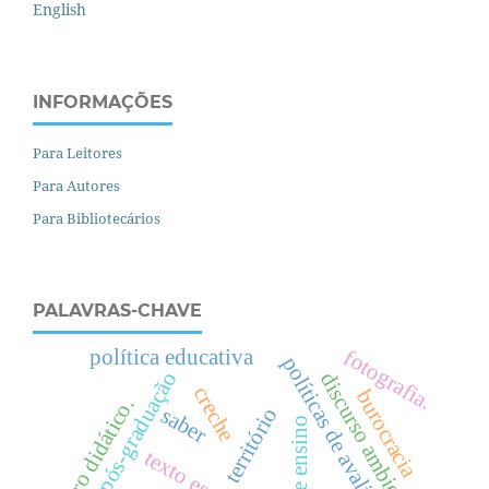
English
INFORMAÇÕES
Para Leitores
Para Autores
Para Bibliotecários
PALAVRAS-CHAVE
fotografia.
política educativa
políticas de avaliação
pós-graduação
discurso ambiental
creche
burocracia
livro didático.
saber
território
texto escolar