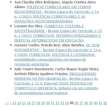
Ana Cláudia Silva Rodrigues, Angela Cristina Alves
Albino,
POLÍTICAS CURRICULARES EM TEMPOS
NEGACIONISTAS
,
Revista Espaço do Currículo: v. 14
n. 1 (2021): POLÍTICAS CURRICULARES E AS
INOVAÇÕES (NEO)CONSERVADORAS
Luciane dos Silva,
CURRÍCULO, CULTURA E
ANCESTRALIDADE
,
Revista Espaço do Currículo: v. 15
n. 1 (2022): CURRÍCULOS, INTERSECCIONALIDADES E
PRÁTICAS ANTIRRACISTAS EM EDUCAÇÃO
Gustavo Coelho, Priscila Reis, Aline Bemfica,
Os "SEM
SENTIMENTOS"
,
Revista Espaço do Currículo: v. 13 n.
3 (2020): CURRÍCULOS, DOCÊNCIA E COTIDIANOS:
possibilidades emancipatórias em tempos de
regulação autoritária
Adir Casaro Nascimento, Carlos Magno Naglis Vieira,
Antônio Hilário Aguilera Urquiza,
PROTAGONISMO
INDÍGENA NA PÓS-GRADUAÇÃO
,
Revista Espaço do
Currículo: v. 13 n. Especial (2020): PESQUISA EM
CURRÍCULO E DIFERENÇA: debates em um contexto
de proeminências conservadoras
<<
<
23
24
25
26
27
28
29
30
31
32
33
34
35
36
37
38
39
40
41
42