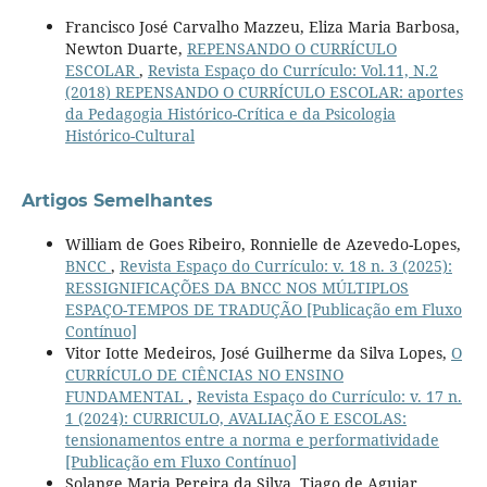
Francisco José Carvalho Mazzeu, Eliza Maria Barbosa,
Newton Duarte,
REPENSANDO O CURRÍCULO
ESCOLAR
,
Revista Espaço do Currículo: Vol.11, N.2
(2018) REPENSANDO O CURRÍCULO ESCOLAR: aportes
da Pedagogia Histórico-Crítica e da Psicologia
Histórico-Cultural
Artigos Semelhantes
William de Goes Ribeiro, Ronnielle de Azevedo-Lopes,
BNCC
,
Revista Espaço do Currículo: v. 18 n. 3 (2025):
RESSIGNIFICAÇÕES DA BNCC NOS MÚLTIPLOS
ESPAÇO-TEMPOS DE TRADUÇÃO [Publicação em Fluxo
Contínuo]
Vitor Iotte Medeiros, José Guilherme da Silva Lopes,
O
CURRÍCULO DE CIÊNCIAS NO ENSINO
FUNDAMENTAL
,
Revista Espaço do Currículo: v. 17 n.
1 (2024): CURRICULO, AVALIAÇÃO E ESCOLAS:
tensionamentos entre a norma e performatividade
[Publicação em Fluxo Contínuo]
Solange Maria Pereira da Silva, Tiago de Aguiar