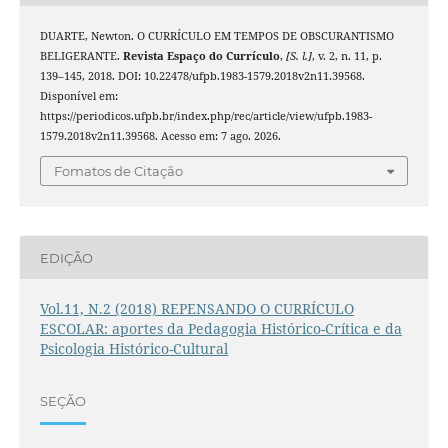
DUARTE, Newton. O CURRÍCULO EM TEMPOS DE OBSCURANTISMO
BELIGERANTE.
Revista Espaço do Currículo
,
[S. l.]
, v. 2, n. 11, p.
139–145, 2018. DOI: 10.22478/ufpb.1983-1579.2018v2n11.39568.
Disponível em:
https://periodicos.ufpb.br/index.php/rec/article/view/ufpb.1983-
1579.2018v2n11.39568. Acesso em: 7 ago. 2026.
Fomatos de Citação
EDIÇÃO
Vol.11, N.2 (2018) REPENSANDO O CURRÍCULO
ESCOLAR: aportes da Pedagogia Histórico-Crítica e da
Psicologia Histórico-Cultural
SEÇÃO