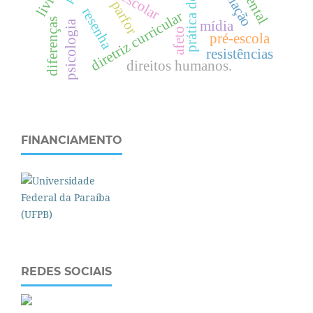
prática de ensino
parfor
resenha
diretriz curricular
diferenças
mídia
psicologia
afeto
pré-escola
resistências
direitos humanos.
FINANCIAMENTO
REDES SOCIAIS