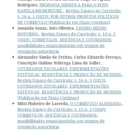
Rodrigues,
PROPOSTA DIDÁTICA PARA O POVO
KANELA/MEMORTURÉ
,
Revista Espaço do Currículo:
v. 16 n. 1 (2023): POR OUTROS PROJETOS POLÍTICOS
DE CURRÍCULO [Publicação em Fluxo Contínuo]
Amanda Souza, Inês Oliveira,
ENSINO MÉDIO
NOTURNO
,
Revista Espaço do Currículo: v. 13 n. 3
(2020): CURRÍCULOS, DOCÊNCIA E COTIDIANOS:
possibilidades emancipatórias em tempos de
regulação autoritária
Alexandre Simão de Freitas, Carlos Eduardo Ferraço,
Conceição Gislâne Nóbrega Lima de Salles ,
COTIDIANOS ESCOLARES, EXPERIMENTAÇÕES
ESTÉTICAS, RESISTÊNCIA E PRODUÇÃO DE MUNDOS
,
Revista Espaço do Currículo: v. 16 n. 3 (2023):
COTIDIANOS ESCOLARES, EXPERIMENTAÇÕES
ESTÉTICAS, RESISTÊNCIA E PRODUÇÃO DE MUNDOS
[Publicação em Fluxo Contínuo]
Mitsi Pinheiro de Lacerda,
O CURRÍCULO ALINHADO
,
Revista Espaço do Currículo: v. 13 n. 3 (2020):
CURRÍCULOS, DOCÊNCIA E COTIDIANOS:
possibilidades emancipatórias em tempos de
regulação autoritária