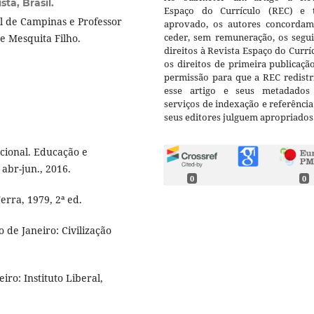
ta, Brasil.
Espaço do Currículo (REC) e t
l de Campinas e Professor
aprovado, os autores concorda
ceder, sem remuneração, os segui
de Mesquita Filho.
direitos à Revista Espaço do Currí
os direitos de primeira publicaçã
permissão para que a REC redistr
esse artigo e seus metadados
serviços de indexação e referênci
seus editores julguem apropriados
cional. Educação e
 abr-jun., 2016.
0
0
erra, 1979, 2ª ed.
 de Janeiro: Civilização
ro: Instituto Liberal,