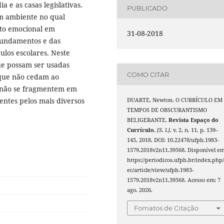
a e as casas legislativas.
PUBLICADO
um ambiente no qual
to emocional em
31-08-2018
fundamentos e das
ulos escolares. Neste
ue possam ser usadas
COMO CITAR
 que não cedam ao
 não se fragmentem em
ntes pelos mais diversos
DUARTE, Newton. O CURRÍCULO EM
TEMPOS DE OBSCURANTISMO
BELIGERANTE.
Revista Espaço do
Currículo
,
[S. l.]
, v. 2, n. 11, p. 139–
145, 2018. DOI: 10.22478/ufpb.1983-
1579.2018v2n11.39568. Disponível em
https://periodicos.ufpb.br/index.php/
ec/article/view/ufpb.1983-
1579.2018v2n11.39568. Acesso em: 7
ago. 2026.
Fomatos de Citação