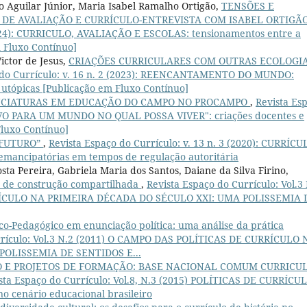
to Aguilar Júnior, Maria Isabel Ramalho Ortigão,
TENSÕES E
S DE AVALIAÇÃO E CURRÍCULO-ENTREVISTA COM ISABEL ORTIGÃ
(2024): CURRICULO, AVALIAÇÃO E ESCOLAS: tensionamentos entre a
 Fluxo Contínuo]
ictor de Jesus,
CRIAÇÕES CURRICULARES COM OUTRAS ECOLOGI
 do Currículo: v. 16 n. 2 (2023): REENCANTAMENTO DO MUNDO:
 utópicas [Publicação em Fluxo Contínuo]
NCIATURAS EM EDUCAÇÃO DO CAMPO NO PROCAMPO
,
Revista Es
CREVO PARA UM MUNDO NO QUAL POSSA VIVER": criações docentes e
Fluxo Contínuo]
 FUTURO”
,
Revista Espaço do Currículo: v. 13 n. 3 (2020): CURRÍCU
mancipatórias em tempos de regulação autoritária
sta Pereira, Gabriela Maria dos Santos, Daiane da Silva Firino,
o de construção compartilhada
,
Revista Espaço do Currículo: Vol.3
RÍCULO NA PRIMEIRA DÉCADA DO SÉCULO XXI: UMA POLISSEMIA 
tico-Pedagógico em enunciação política: uma análise da prática
rrículo: Vol.3 N.2 (2011) O CAMPO DAS POLÍTICAS DE CURRÍCULO 
OLISSEMIA DE SENTIDOS E...
 E PROJETOS DE FORMAÇÃO: BASE NACIONAL COMUM CURRICU
sta Espaço do Currículo: Vol.8, N.3 (2015) POLÍTICAS DE CURRÍCU
 cenário educacional brasileiro