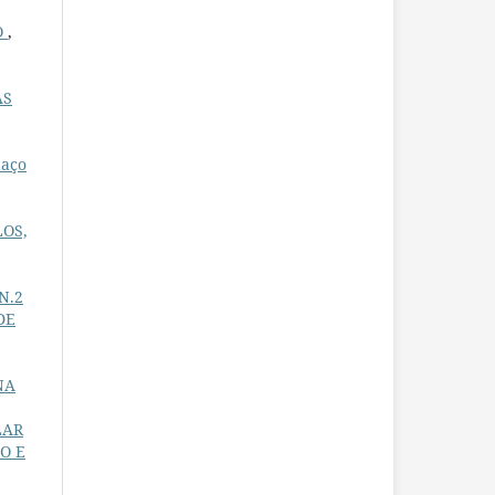
O
,
AS
paço
LOS,
 N.2
DE
NA
LAR
LO E