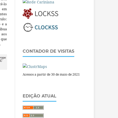
ê-lo
m em
ntes
culo:
o e a
ibua
 aos
a que
.
CONTADOR DE VISITAS
Acessos a partir de 30 de maio de 2021
EDIÇÃO ATUAL