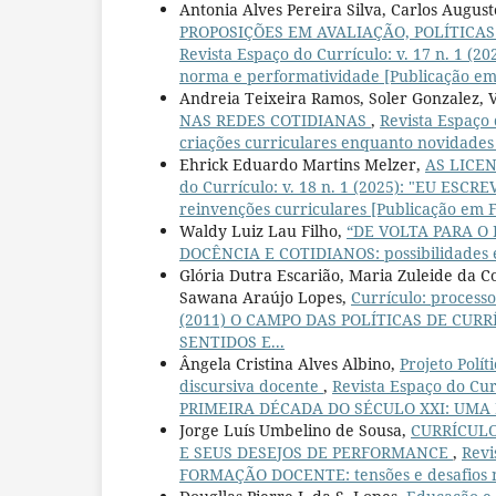
Antonia Alves Pereira Silva, Carlos Augus
PROPOSIÇÕES EM AVALIAÇÃO, POLÍTICA
Revista Espaço do Currículo: v. 17 n. 1 
norma e performatividade [Publicação em
Andreia Teixeira Ramos, Soler Gonzalez, V
NAS REDES COTIDIANAS
,
Revista Espaço
criações curriculares enquanto novidades
Ehrick Eduardo Martins Melzer,
AS LICE
do Currículo: v. 18 n. 1 (2025): "EU ES
reinvenções curriculares [Publicação em 
Waldy Luiz Lau Filho,
“DE VOLTA PARA O
DOCÊNCIA E COTIDIANOS: possibilidades e
Glória Dutra Escarião, Maria Zuleide da Co
Sawana Araújo Lopes,
Currículo: process
(2011) O CAMPO DAS POLÍTICAS DE CUR
SENTIDOS E...
Ângela Cristina Alves Albino,
Projeto Polí
discursiva docente
,
Revista Espaço do Cu
PRIMEIRA DÉCADA DO SÉCULO XXI: UMA P
Jorge Luís Umbelino de Sousa,
CURRÍCULO
E SEUS DESEJOS DE PERFORMANCE
,
Revi
FORMAÇÃO DOCENTE: tensões e desafios no