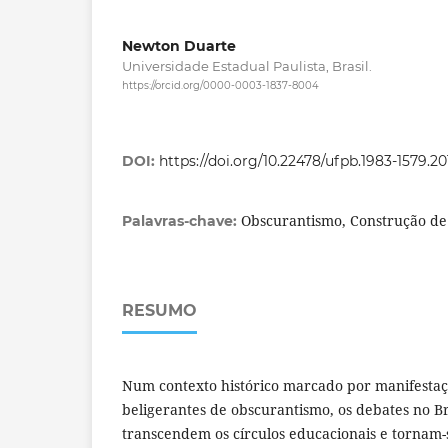
Newton Duarte
Universidade Estadual Paulista, Brasil.
https://orcid.org/0000-0003-1837-8004
DOI:
https://doi.org/10.22478/ufpb.1983-1579.2
Obscurantismo, Construção de
Palavras-chave:
RESUMO
Num contexto histórico marcado por manifestaç
beligerantes de obscurantismo, os debates no Br
transcendem os círculos educacionais e tornam-