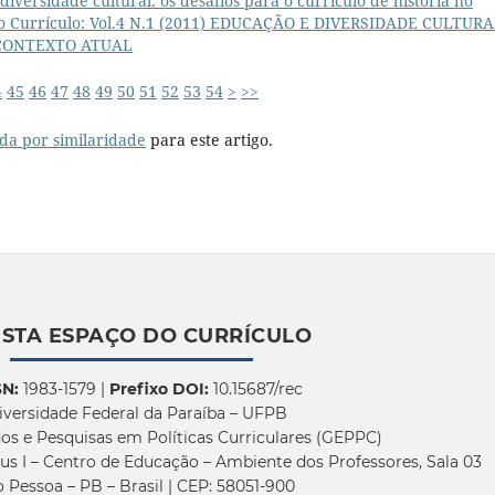
iversidade cultural: os desafios para o currículo de história no
do Currículo: Vol.4 N.1 (2011) EDUCAÇÃO E DIVERSIDADE CULTURA
 CONTEXTO ATUAL
4
45
46
47
48
49
50
51
52
53
54
>
>>
da por similaridade
para este artigo.
ISTA ESPAÇO DO CURRÍCULO
SN:
1983-1579 |
Prefixo DOI:
10.15687/rec
iversidade Federal da Paraíba – UFPB
os e Pesquisas em Políticas Curriculares (GEPPC)
us I – Centro de Educação – Ambiente dos Professores, Sala 03
 Pessoa – PB – Brasil | CEP: 58051-900