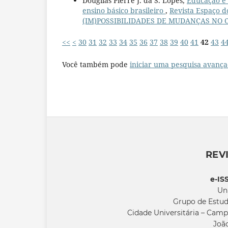
Dougllas Pierre J. da S. Lopes,
Educação e d
ensino básico brasileiro
,
Revista Espaço 
(IM)POSSIBILIDADES DE MUDANÇAS NO
<<
<
30
31
32
33
34
35
36
37
38
39
40
41
42
43
4
Você também pode
iniciar uma pesquisa avança
REV
e-IS
Un
Grupo de Estud
Cidade Universitária – Camp
João