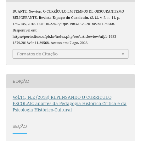
DUARTE, Newton. O CURRÍCULO EM TEMPOS DE OBSCURANTISMO
BELIGERANTE.
Revista Espaço do Currículo
,
[S. l.]
, v. 2, n. 11, p.
139–145, 2018. DOI: 10.22478/ufpb.1983-1579.2018v2n11.39568.
Disponível em:
https://periodicos.ufpb.br/index.php/rec/article/view/ufpb.1983-
1579.2018v2n11.39568. Acesso em: 7 ago. 2026.
Fomatos de Citação
EDIÇÃO
Vol.11, N.2 (2018) REPENSANDO O CURRÍCULO
ESCOLAR: aportes da Pedagogia Histórico-Crítica e da
Psicologia Histórico-Cultural
SEÇÃO