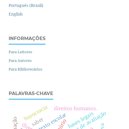
Português (Brasil)
English
INFORMAÇÕES
Para Leitores
Para Autores
Para Bibliotecários
PALAVRAS-CHAVE
burocracia
direitos humanos.
políticas de avaliação
bases legais
texto escolar
saber
território