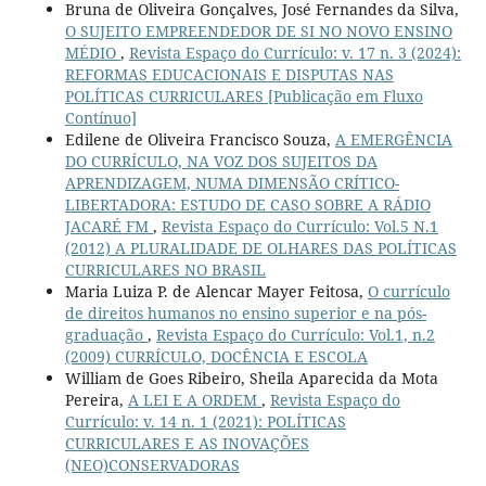
Bruna de Oliveira Gonçalves, José Fernandes da Silva,
O SUJEITO EMPREENDEDOR DE SI NO NOVO ENSINO
MÉDIO
,
Revista Espaço do Currículo: v. 17 n. 3 (2024):
REFORMAS EDUCACIONAIS E DISPUTAS NAS
POLÍTICAS CURRICULARES [Publicação em Fluxo
Contínuo]
Edilene de Oliveira Francisco Souza,
A EMERGÊNCIA
DO CURRÍCULO, NA VOZ DOS SUJEITOS DA
APRENDIZAGEM, NUMA DIMENSÃO CRÍTICO-
LIBERTADORA: ESTUDO DE CASO SOBRE A RÁDIO
JACARÉ FM
,
Revista Espaço do Currículo: Vol.5 N.1
(2012) A PLURALIDADE DE OLHARES DAS POLÍTICAS
CURRICULARES NO BRASIL
Maria Luiza P. de Alencar Mayer Feitosa,
O currículo
de direitos humanos no ensino superior e na pós-
graduação
,
Revista Espaço do Currículo: Vol.1, n.2
(2009) CURRÍCULO, DOCÊNCIA E ESCOLA
William de Goes Ribeiro, Sheila Aparecida da Mota
Pereira,
A LEI E A ORDEM
,
Revista Espaço do
Currículo: v. 14 n. 1 (2021): POLÍTICAS
CURRICULARES E AS INOVAÇÕES
(NEO)CONSERVADORAS