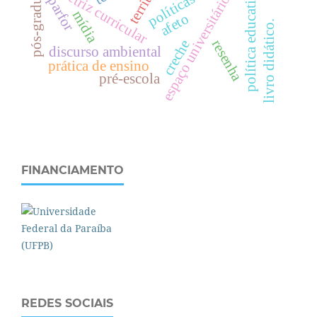
pós-graduação
diretriz curricular
política educativa
espaço universitário
parfor
mídia
afeto
livro didático.
resenha
creche
discurso ambiental
prática de ensino
pré-escola
FINANCIAMENTO
REDES SOCIAIS