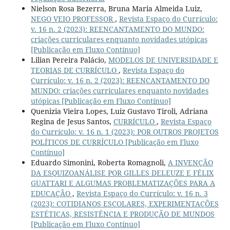
Nielson Rosa Bezerra, Bruna Maria Almeida Luiz,
NEGO VEIO PROFESSOR
,
Revista Espaço do Currículo:
v. 16 n. 2 (2023): REENCANTAMENTO DO MUNDO:
criações curriculares enquanto novidades utópicas
[Publicação em Fluxo Contínuo]
Lilian Pereira Palácio,
MODELOS DE UNIVERSIDADE E
TEORIAS DE CURRÍCULO
,
Revista Espaço do
Currículo: v. 16 n. 2 (2023): REENCANTAMENTO DO
MUNDO: criações curriculares enquanto novidades
utópicas [Publicação em Fluxo Contínuo]
Quenizia Vieira Lopes, Luiz Gustavo Tiroli, Adriana
Regina de Jesus Santos,
CURRÍCULO
,
Revista Espaço
do Currículo: v. 16 n. 1 (2023): POR OUTROS PROJETOS
POLÍTICOS DE CURRÍCULO [Publicação em Fluxo
Contínuo]
Eduardo Simonini, Roberta Romagnoli,
A INVENÇÃO
DA ESQUIZOANÁLISE POR GILLES DELEUZE E FÉLIX
GUATTARI E ALGUMAS PROBLEMATIZAÇÕES PARA A
EDUCAÇÃO
,
Revista Espaço do Currículo: v. 16 n. 3
(2023): COTIDIANOS ESCOLARES, EXPERIMENTAÇÕES
ESTÉTICAS, RESISTÊNCIA E PRODUÇÃO DE MUNDOS
[Publicação em Fluxo Contínuo]