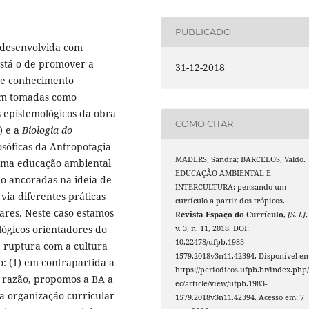
PUBLICADO
a desenvolvida com
está o de promover a
31-12-2018
 de conhecimento
ram tomadas como
s epistemológicos da obra
COMO CITAR
) e a
Biologia do
osóficas da Antropofagia
MADERS, Sandra; BARCELOS, Valdo.
 uma educação ambiental
EDUCAÇÃO AMBIENTAL E
tão ancoradas na ideia de
INTERCULTURA: pensando um
via diferentes práticas
currículo a partir dos trópicos.
lares. Neste caso estamos
Revista Espaço do Currículo
,
[S. l.]
,
ógicos orientadores do
v. 3, n. 11, 2018. DOI:
10.22478/ufpb.1983-
 ruptura com a cultura
1579.2018v3n11.42394. Disponível em
: (1) em contrapartida a
https://periodicos.ufpb.br/index.php/
 razão, propomos a BA a
ec/article/view/ufpb.1983-
a organização curricular
1579.2018v3n11.42394. Acesso em: 7