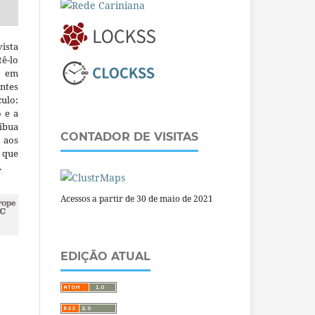
ista
ê-lo
m em
ntes
culo:
o e a
ibua
CONTADOR DE VISITAS
 aos
a que
.
Acessos a partir de 30 de maio de 2021
EDIÇÃO ATUAL