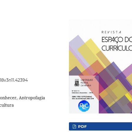
018v3n11.42394
Conhecer, Antropofagia
cultura
PDF