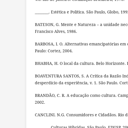
________. Estética e Política. São Paulo, Globo, 199
BATESON, G. Mente e Natureza – a unidade neces
Francisco Alves, 1986.
BARBOSA, I. O. Alternativas emancipatórias em c
Paulo: Cortez, 2004.
BHABHA, H. O local da cultura. Belo Horizonte.
BOAVENTURA SANTOS, S. A Crítica da Razão Ind
desperdício da experiência, v. 1. São Paulo. Cort
BRANDÃO, C. R. A educação como cultura. Camp
2002.
CANCLINI. N.G. Consumidores e Cidadãos. Rio de
________. Culturas Híbridas. São Paulo. EDUSP, 20