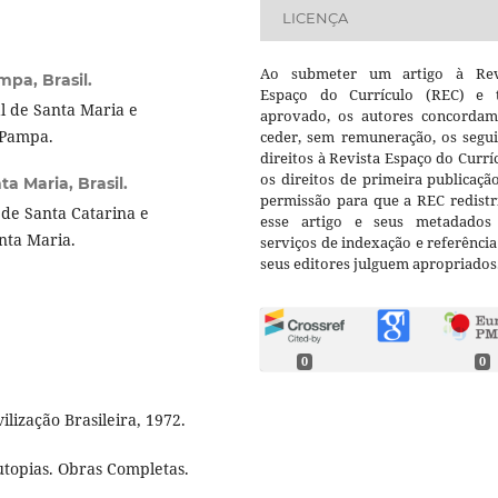
LICENÇA
Ao submeter um artigo à Rev
pa, Brasil.
Espaço do Currículo (REC) e t
l de Santa Maria e
aprovado, os autores concorda
 Pampa.
ceder, sem remuneração, os segui
direitos à Revista Espaço do Currí
os direitos de primeira publicaçã
a Maria, Brasil.
permissão para que a REC redistr
de Santa Catarina e
esse artigo e seus metadados
anta Maria.
serviços de indexação e referênci
seus editores julguem apropriados
0
0
lização Brasileira, 1972.
utopias. Obras Completas.