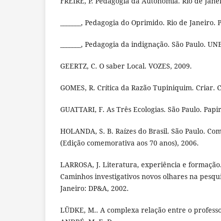
FREIRE, P. Pedagogia da Autonomia. Rio de Janei
_______, Pedagogia do Oprimido. Rio de Janeiro.
_______, Pedagogia da indignação. São Paulo. UNE
GEERTZ, C. O saber Local. VOZES, 2009.
GOMES, R. Crítica da Razão Tupiniquim. Criar. C
GUATTARI, F. As Três Ecologias. São Paulo. Papir
HOLANDA, S. B. Raízes do Brasil. São Paulo. Co
(Edição comemorativa aos 70 anos), 2006.
LARROSA, J. Literatura, experiência e formação.
Caminhos investigativos novos olhares na pesqu
Janeiro: DP&A, 2002.
LÜDKE, M.. A complexa relação entre o professo