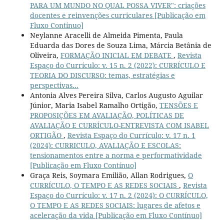
PARA UM MUNDO NO QUAL POSSA VIVER": criações
docentes e reinvenções curriculares [Publicação em
Fluxo Contínuo]
Neylanne Aracelli de Almeida Pimenta, Paula
Eduarda das Dores de Souza Lima, Márcia Betânia de
Oliveira,
FORMAÇÃO INICIAL EM DEBATE
,
Revista
Espaço do Currículo: v. 15 n. 2 (2022): CURRÍCULO E
TEORIA DO DISCURSO: temas, estratégias e
perspectivas...
Antonia Alves Pereira Silva, Carlos Augusto Aguilar
Júnior, Maria Isabel Ramalho Ortigão,
TENSÕES E
PROPOSIÇÕES EM AVALIAÇÃO, POLÍTICAS DE
AVALIAÇÃO E CURRÍCULO-ENTREVISTA COM ISABEL
ORTIGÃO
,
Revista Espaço do Currículo: v. 17 n. 1
(2024): CURRICULO, AVALIAÇÃO E ESCOLAS:
tensionamentos entre a norma e performatividade
[Publicação em Fluxo Contínuo]
Graça Reis, Soymara Emilião, Allan Rodrigues,
O
CURRÍCULO, O TEMPO E AS REDES SOCIAIS
,
Revista
Espaço do Currículo: v. 17 n. 2 (2024): O CURRÍCULO,
O TEMPO E AS REDES SOCIAIS: lugares de afetos e
aceleração da vida [Publicação em Fluxo Contínuo]