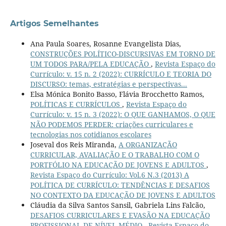
Artigos Semelhantes
Ana Paula Soares, Rosanne Evangelista Dias,
CONSTRUÇÕES POLÍTICO-DISCURSIVAS EM TORNO DE
UM TODOS PARA/PELA EDUCAÇÃO
,
Revista Espaço do
Currículo: v. 15 n. 2 (2022): CURRÍCULO E TEORIA DO
DISCURSO: temas, estratégias e perspectivas...
Elsa Mónica Bonito Basso, Flávia Brocchetto Ramos,
POLÍTICAS E CURRÍCULOS
,
Revista Espaço do
Currículo: v. 15 n. 3 (2022): O QUE GANHAMOS, O QUE
NÃO PODEMOS PERDER: criações curriculares e
tecnologias nos cotidianos escolares
Joseval dos Reis Miranda,
A ORGANIZAÇÃO
CURRICULAR, AVALIAÇÃO E O TRABALHO COM O
PORTFÓLIO NA EDUCAÇÃO DE JOVENS E ADULTOS
,
Revista Espaço do Currículo: Vol.6 N.3 (2013) A
POLÍTICA DE CURRÍCULO: TENDÊNCIAS E DESAFIOS
NO CONTEXTO DA EDUCAÇÃO DE JOVENS E ADULTOS
Cláudia da Silva Santos Sansil, Gabriela Lins Falcão,
DESAFIOS CURRICULARES E EVASÃO NA EDUCAÇÃO
PROFISSIONAL DE NÍVEL MÉDIO
,
Revista Espaço do