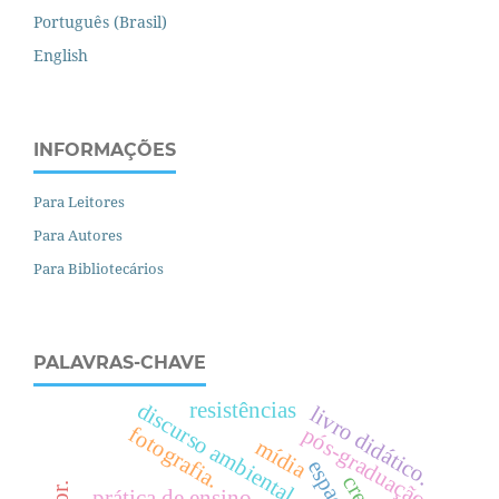
Português (Brasil)
English
INFORMAÇÕES
Para Leitores
Para Autores
Para Bibliotecários
PALAVRAS-CHAVE
resistências
discurso ambiental
livro didático.
fotografia.
pós-graduação
mídia
prática de ensino