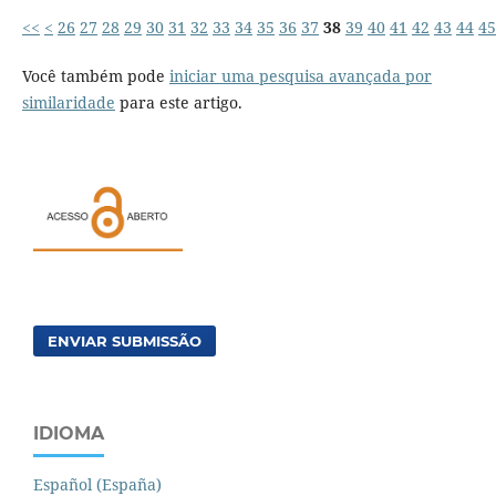
<<
<
26
27
28
29
30
31
32
33
34
35
36
37
38
39
40
41
42
43
44
45
Você também pode
iniciar uma pesquisa avançada por
similaridade
para este artigo.
ENVIAR SUBMISSÃO
IDIOMA
Español (España)