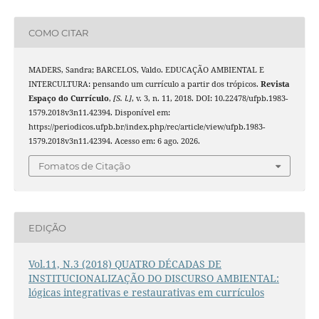
COMO CITAR
MADERS, Sandra; BARCELOS, Valdo. EDUCAÇÃO AMBIENTAL E
INTERCULTURA: pensando um currículo a partir dos trópicos.
Revista
Espaço do Currículo
,
[S. l.]
, v. 3, n. 11, 2018. DOI: 10.22478/ufpb.1983-
1579.2018v3n11.42394. Disponível em:
https://periodicos.ufpb.br/index.php/rec/article/view/ufpb.1983-
1579.2018v3n11.42394. Acesso em: 6 ago. 2026.
Fomatos de Citação
EDIÇÃO
Vol.11, N.3 (2018) QUATRO DÉCADAS DE
INSTITUCIONALIZAÇÃO DO DISCURSO AMBIENTAL:
lógicas integrativas e restaurativas em currículos