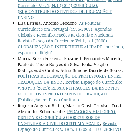
Currículo: Vol. 7, N.1 (2014) CURRÍCULO:
(RE)CONSTRUINDO SENTIDOS DE EDUCAÇÃO E
ENSINO
Elsa Estrela, António Teodoro,
As Políticas
Curriculares em Portugal (1995-2007). Agendas
Globais e Reconfigurações Regionais e Nacionais
,
Revista Espaço do Currículo: Vol.1, n.1 (2008)
GLOBALIZAÇÃO E INTERCULTURALIDADE: currículo,
espaço em litígio?
Marcia Serra Ferreira, Elizabeth Fernandes Macedo,
Paulo de Tássio Borges da Silva, Erika Virgílio
Rodrigues da Cunha, Adria Simone Duarte de Souza,
POLÍTICAS DE FORMAÇÃO DE PROFESSORES ENTRE
TRADUÇÕES DA BNCC
,
Revista Espaço do Currículo:
v. 18 n. 3 (2025): RESSIGNIFICAÇÕES DA BNCC NOS
MÚLTIPLOS ESPAÇO-TEMPOS DE TRADUÇÃO
[Publicação em Fluxo Contínuo]
Rogerio Augusto Bilibio, Marcio Giusti Trevisol, Davi
Alexandre Schoenardie,
PEDAGOGIA HISTÓRICO-
CRÍTICA E O CURRÍCULO DOS CURSOS DE
ENGENHARIA CIVIL DO SISTEMA ACAFE
,
Revista
Espaço do Currículo: v. 18 n. 1 (2025): "EU ESCREVO