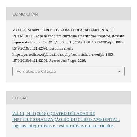
COMO CITAR
MADERS, Sandra; BARCELOS, Valdo. EDUCAÇÃO AMBIENTAL E
INTERCULTURA: pensando um currículo a partir dos trópicos.
Revista
Espaço do Currículo
,
[S. l.]
, v. 3, n. 11, 2018. DOI: 10.22478/ufpb.1983-
1579.2018v3n11.42394. Disponível em:
https://periodicos.ufpb.br/index.php/rec/article/view/ufpb.1983-
1579.2018v3n11.42394. Acesso em: 7 ago. 2026.
Fomatos de Citação
EDIÇÃO
Vol.11, N.3 (2018) QUATRO DÉCADAS DE
INSTITUCIONALIZAÇÃO DO DISCURSO AMBIENTAL:
lógicas integrativas e restaurativas em currículos