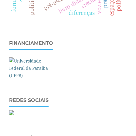
livro didático.
pré-escola
creche
diferenças
FINANCIAMENTO
REDES SOCIAIS