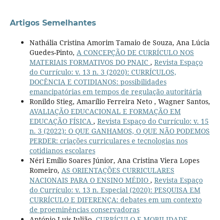
Artigos Semelhantes
Nathália Cristina Amorim Tamaio de Souza, Ana Lúcia
Guedes-Pinto,
A CONCEPÇÃO DE CURRÍCULO NOS
MATERIAIS FORMATIVOS DO PNAIC
,
Revista Espaço
do Currículo: v. 13 n. 3 (2020): CURRÍCULOS,
DOCÊNCIA E COTIDIANOS: possibilidades
emancipatórias em tempos de regulação autoritária
Ronildo Stieg, Amarílio Ferreira Neto , Wagner Santos,
AVALIAÇÃO EDUCACIONAL E FORMAÇÃO EM
EDUCAÇÃO FÍSICA
,
Revista Espaço do Currículo: v. 15
n. 3 (2022): O QUE GANHAMOS, O QUE NÃO PODEMOS
PERDER: criações curriculares e tecnologias nos
cotidianos escolares
Néri Emílio Soares Júnior, Ana Cristina Viera Lopes
Romeiro,
AS ORIENTAÇÕES CURRICULARES
NACIONAIS PARA O ENSINO MÉDIO
,
Revista Espaço
do Currículo: v. 13 n. Especial (2020): PESQUISA EM
CURRÍCULO E DIFERENÇA: debates em um contexto
de proeminências conservadoras
António Luis Julião,
CURRÍCULO E MOBILIDADE