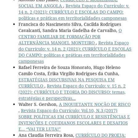
SOCIAL EM ANGOLA
,
Revista Espaço do Currículo: v.
14 n. 2 (2021): CURRÍCULO E ESCOLAS DO CAMPO:
políticas e práticas em territorialidades camponesas
Francisca do Nascimento Silva, Cacilda Rodrigues
Cavalcanti, Sandra Maria Gadelha de Carvalho,
O
CENTRO FAMILIAR DE FORMAÇÃO POR
ALTERNÂNCIA MANOEL MONTEIRO
,
Revista Espaço
do Currículo: v. 14 n. 2 (2021): CURRÍCULO E ESCOLAS
DO CAMPO: políticas e práticas em territorialidades
camponesas
Rafael Ferreira de Souza Honorato, Hugo Heleno
Camilo Costa, Érika Virgílio Rodrigues da Cunha,
ESTRATÉGIAS DISCURSIVAS NA PESQUISA EM
CURRÍCULO
,
Revista Espaço do Currículo: v. 15 n. 2
(2022): CURRÍCULO E TEORIA DO DISCURSO: temas,
estratégias e perspectivas...
Walter S. Gershon,
A INQUIETANTE NOÇÃO DE RISCO
,
Revista Espaço do Currículo: Vol.10, N.3 (2017)
SOBRE POLÍTICAS EM CURRÍCULO E RESISTÊNCIAS E
INVENÇÕES E COTIDIANOS ESCOLARES E DESAFIOS
E... “VAI TER LUTA!”
Ana Claudia Ferreira Rosa,
CURRÍCULO DO PROEJA: