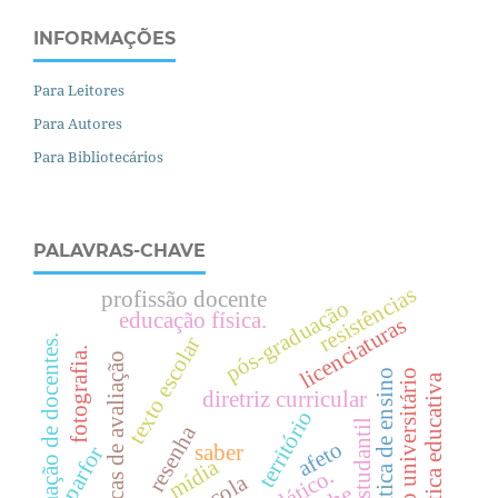
INFORMAÇÕES
Para Leitores
Para Autores
Para Bibliotecários
PALAVRAS-CHAVE
resistências
profissão docente
pós-graduação
educação física.
licenciaturas
texto escolar
formação de docentes.
fotografia.
políticas de avaliação
espaço universitário
prática de ensino
política educativa
diretriz curricular
território
voz estudantil
resenha
afeto
saber
parfor
mídia