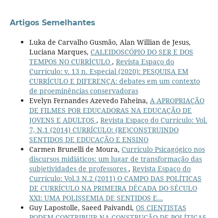
Artigos Semelhantes
Luka de Carvalho Gusmão, Alan Willian de Jesus,
Luciana Marques,
CALEIDOSCÓPIO DO SER E DOS
TEMPOS NO CURRÍCULO
,
Revista Espaço do
Currículo: v. 13 n. Especial (2020): PESQUISA EM
CURRÍCULO E DIFERENÇA: debates em um contexto
de proeminências conservadoras
Evelyn Fernandes Azevedo Faheina,
A APROPRIAÇÃO
DE FILMES POR EDUCADORAS NA EDUCAÇÃO DE
JOVENS E ADULTOS
,
Revista Espaço do Currículo: Vol.
7, N.1 (2014) CURRÍCULO: (RE)CONSTRUINDO
SENTIDOS DE EDUCAÇÃO E ENSINO
Carmen Brunelli de Moura,
Currículo Psicagógico nos
discursos midiáticos: um lugar de transformação das
subjetividades de professores
,
Revista Espaço do
Currículo: Vol.3 N.2 (2011) O CAMPO DAS POLÍTICAS
DE CURRÍCULO NA PRIMEIRA DÉCADA DO SÉCULO
XXI: UMA POLISSEMIA DE SENTIDOS E...
Guy Lapostolle, Saeed Paivandi,
OS CIENTISTAS
PODEM CONTRIBUIR NA CONSTRUÇÃO DE POLÍTICAS