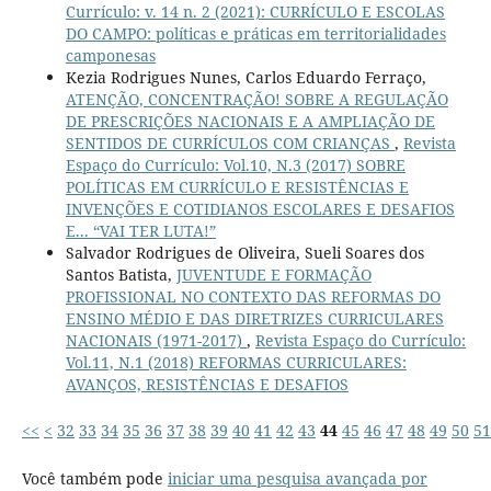
Currículo: v. 14 n. 2 (2021): CURRÍCULO E ESCOLAS
DO CAMPO: políticas e práticas em territorialidades
camponesas
Kezia Rodrigues Nunes, Carlos Eduardo Ferraço,
ATENÇÃO, CONCENTRAÇÃO! SOBRE A REGULAÇÃO
DE PRESCRIÇÕES NACIONAIS E A AMPLIAÇÃO DE
SENTIDOS DE CURRÍCULOS COM CRIANÇAS
,
Revista
Espaço do Currículo: Vol.10, N.3 (2017) SOBRE
POLÍTICAS EM CURRÍCULO E RESISTÊNCIAS E
INVENÇÕES E COTIDIANOS ESCOLARES E DESAFIOS
E... “VAI TER LUTA!”
Salvador Rodrigues de Oliveira, Sueli Soares dos
Santos Batista,
JUVENTUDE E FORMAÇÃO
PROFISSIONAL NO CONTEXTO DAS REFORMAS DO
ENSINO MÉDIO E DAS DIRETRIZES CURRICULARES
NACIONAIS (1971-2017)
,
Revista Espaço do Currículo:
Vol.11, N.1 (2018) REFORMAS CURRICULARES:
AVANÇOS, RESISTÊNCIAS E DESAFIOS
<<
<
32
33
34
35
36
37
38
39
40
41
42
43
44
45
46
47
48
49
50
51
Você também pode
iniciar uma pesquisa avançada por