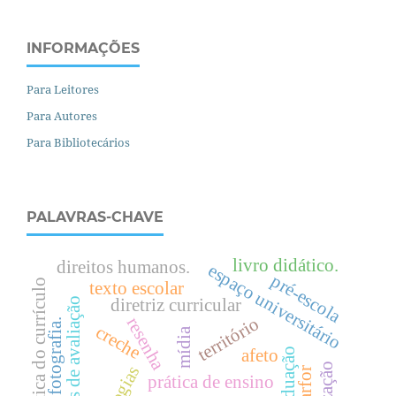
INFORMAÇÕES
Para Leitores
Para Autores
Para Bibliotecários
PALAVRAS-CHAVE
livro didático.
direitos humanos.
espaço universitário
pré-escola
política do currículo
texto escolar
diretriz curricular
políticas de avaliação
território
resenha
fotografia.
creche
mídia
afeto
parfor
prática de ensino