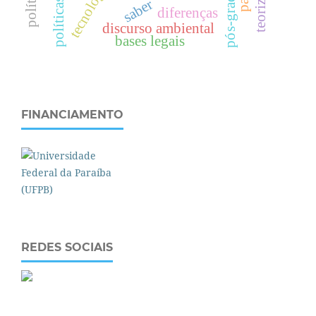
pós-graduação
teorização
tecnologias
saber
diferenças
discurso ambiental
bases legais
FINANCIAMENTO
REDES SOCIAIS