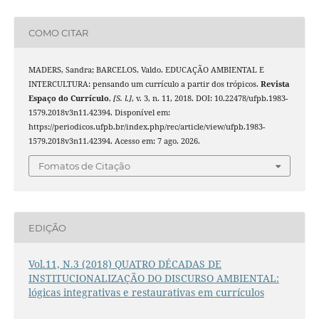
COMO CITAR
MADERS, Sandra; BARCELOS, Valdo. EDUCAÇÃO AMBIENTAL E
INTERCULTURA: pensando um currículo a partir dos trópicos.
Revista
Espaço do Currículo
,
[S. l.]
, v. 3, n. 11, 2018. DOI: 10.22478/ufpb.1983-
1579.2018v3n11.42394. Disponível em:
https://periodicos.ufpb.br/index.php/rec/article/view/ufpb.1983-
1579.2018v3n11.42394. Acesso em: 7 ago. 2026.
Fomatos de Citação
EDIÇÃO
Vol.11, N.3 (2018) QUATRO DÉCADAS DE
INSTITUCIONALIZAÇÃO DO DISCURSO AMBIENTAL:
lógicas integrativas e restaurativas em currículos