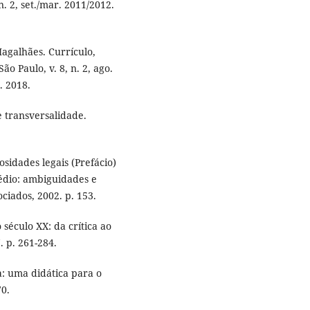
n. 2, set./mar. 2011/2012.
galhães. Currículo,
o Paulo, v. 8, n. 2, ago.
. 2018.
 e transversalidade.
osidades legais (Prefácio)
 médio: ambiguidades e
ciados, 2002. p. 153.
 século XX: da crítica ao
7. p. 261-284.
a: uma didática para o
70.