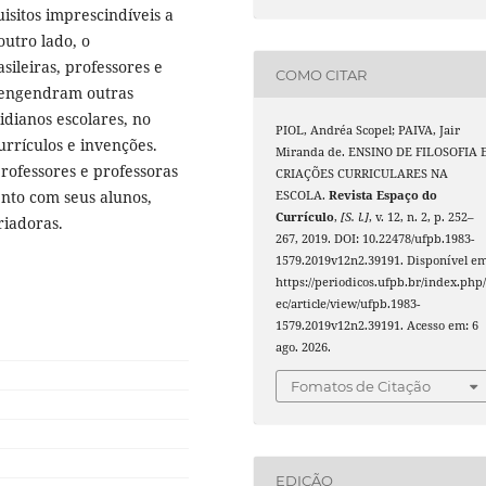
isitos imprescindíveis a
outro lado, o
sileiras, professores e
COMO CITAR
es engendram outras
idianos escolares, no
PIOL, Andréa Scopel; PAIVA, Jair
urrículos e invenções.
Miranda de. ENSINO DE FILOSOFIA 
rofessores e professoras
CRIAÇÕES CURRICULARES NA
ento com seus alunos,
ESCOLA.
Revista Espaço do
Currículo
,
[S. l.]
, v. 12, n. 2, p. 252–
riadoras.
267, 2019. DOI: 10.22478/ufpb.1983-
1579.2019v12n2.39191. Disponível em
https://periodicos.ufpb.br/index.php/
ec/article/view/ufpb.1983-
1579.2019v12n2.39191. Acesso em: 6
ago. 2026.
Fomatos de Citação
EDIÇÃO