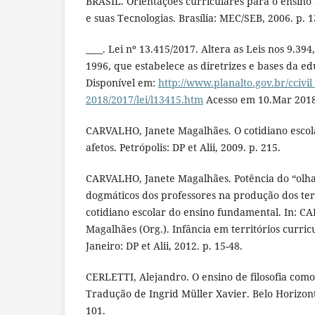
BRASIL. Orientações curriculares para o ensin
e suas Tecnologias. Brasília: MEC/SEB, 2006. p. 13
____. Lei nº 13.415/2017. Altera as Leis nos 9.3
1996, que estabelece as diretrizes e bases da e
Disponível em:
http://www.planalto.gov.br/ccivil
2018/2017/lei/l13415.htm
Acesso em 10.Mar 2018
CARVALHO, Janete Magalhães. O cotidiano esco
afetos. Petrópolis: DP et Alii, 2009. p. 215.
CARVALHO, Janete Magalhães. Potência do “olha
dogmáticos dos professores na produção dos terr
cotidiano escolar do ensino fundamental. In: C
Magalhães (Org.). Infância em territórios curricu
Janeiro: DP et Alii, 2012. p. 15-48.
CERLETTI, Alejandro. O ensino de filosofia como
Tradução de Ingrid Müller Xavier. Belo Horizont
101.