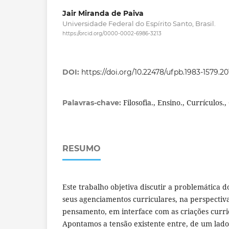
Jair Miranda de Paiva
Universidade Federal do Espírito Santo, Brasil.
https://orcid.org/0000-0002-6986-3213
DOI:
https://doi.org/10.22478/ufpb.1983-1579.2
Filosofia., Ensino., Currículos.,
Palavras-chave:
RESUMO
Este trabalho objetiva discutir a problemática do
seus agenciamentos curriculares, na perspectiv
pensamento, em interface com as criações curric
Apontamos a tensão existente entre, de um lado,