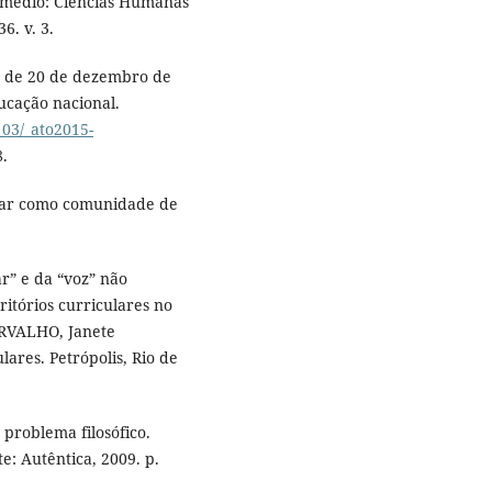
o médio: Ciências Humanas
6. v. 3.
94, de 20 de dezembro de
ducação nacional.
_03/_ato2015-
.
lar como comunidade de
r” e da “voz” não
itórios curriculares no
ARVALHO, Janete
lares. Petrópolis, Rio de
 problema filosófico.
e: Autêntica, 2009. p.