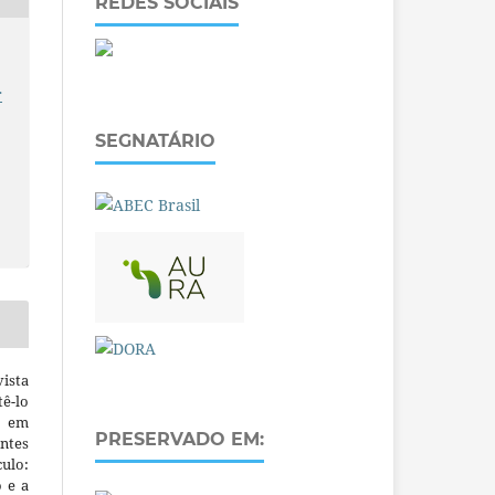
REDES SOCIAIS
r
SEGNATÁRIO
ista
ê-lo
m em
PRESERVADO EM:
ntes
culo:
o e a