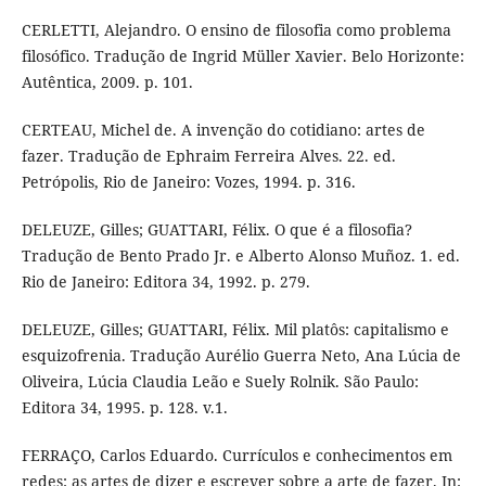
CERLETTI, Alejandro. O ensino de filosofia como problema
filosófico. Tradução de Ingrid Müller Xavier. Belo Horizonte:
Autêntica, 2009. p. 101.
CERTEAU, Michel de. A invenção do cotidiano: artes de
fazer. Tradução de Ephraim Ferreira Alves. 22. ed.
Petrópolis, Rio de Janeiro: Vozes, 1994. p. 316.
DELEUZE, Gilles; GUATTARI, Félix. O que é a filosofia?
Tradução de Bento Prado Jr. e Alberto Alonso Muñoz. 1. ed.
Rio de Janeiro: Editora 34, 1992. p. 279.
DELEUZE, Gilles; GUATTARI, Félix. Mil platôs: capitalismo e
esquizofrenia. Tradução Aurélio Guerra Neto, Ana Lúcia de
Oliveira, Lúcia Claudia Leão e Suely Rolnik. São Paulo:
Editora 34, 1995. p. 128. v.1.
FERRAÇO, Carlos Eduardo. Currículos e conhecimentos em
redes: as artes de dizer e escrever sobre a arte de fazer. In: