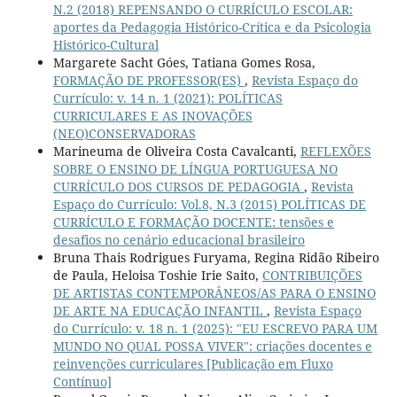
N.2 (2018) REPENSANDO O CURRÍCULO ESCOLAR:
aportes da Pedagogia Histórico-Crítica e da Psicologia
Histórico-Cultural
Margarete Sacht Góes, Tatiana Gomes Rosa,
FORMAÇÃO DE PROFESSOR(ES)
,
Revista Espaço do
Currículo: v. 14 n. 1 (2021): POLÍTICAS
CURRICULARES E AS INOVAÇÕES
(NEO)CONSERVADORAS
Marineuma de Oliveira Costa Cavalcanti,
REFLEXÕES
SOBRE O ENSINO DE LÍNGUA PORTUGUESA NO
CURRÍCULO DOS CURSOS DE PEDAGOGIA
,
Revista
Espaço do Currículo: Vol.8, N.3 (2015) POLÍTICAS DE
CURRÍCULO E FORMAÇÃO DOCENTE: tensões e
desafios no cenário educacional brasileiro
Bruna Thais Rodrigues Furyama, Regina Ridão Ribeiro
de Paula, Heloisa Toshie Irie Saito,
CONTRIBUIÇÕES
DE ARTISTAS CONTEMPORÂNEOS/AS PARA O ENSINO
DE ARTE NA EDUCAÇÃO INFANTIL
,
Revista Espaço
do Currículo: v. 18 n. 1 (2025): "EU ESCREVO PARA UM
MUNDO NO QUAL POSSA VIVER": criações docentes e
reinvenções curriculares [Publicação em Fluxo
Contínuo]