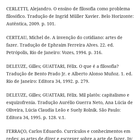
CERLETTI, Alejandro. O ensino de filosofia como problema
filosófico. Tradução de Ingrid Müller Xavier. Belo Horizonte:
Autêntica, 2009. p. 101.
CERTEAU, Michel de. A invenção do cotidiano: artes de
fazer. Tradução de Ephraim Ferreira Alves. 22. ed.
Petrópolis, Rio de Janeiro: Vozes, 1994. p. 316.
DELEUZE, Gilles; GUATTARI, Félix. O que é a filosofia?
Tradução de Bento Prado Jr. e Alberto Alonso Muñoz. 1. ed.
Rio de Janeiro: Editora 34, 1992. p. 279.
DELEUZE, Gilles; GUATTARI, Félix. Mil platôs: capitalismo e
esquizofrenia. Tradução Aurélio Guerra Neto, Ana Lúcia de
Oliveira, Lúcia Claudia Leão e Suely Rolnik. São Paulo:
Editora 34, 1995. p. 128. v.1.
FERRAÇO, Carlos Eduardo. Currículos e conhecimentos em
redes: as artes de dizer e escrever sobre a arte de fazer. In: