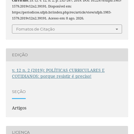
Currículo
,
[S. l.]
, v. 12, n. 2, p. 252–267, 2019. DOI: 10.22478/ufpb.1983-
1579.2019v12n2.39191. Disponível em:
https://periodicos.ufpb.br/index.php/rec/article/view/ufpb.1983-
1579.2019v12n2.39191. Acesso em: 8 ago. 2026.
Fomatos de Citação
EDIÇÃO
v. 12 n. 2 (2019): POLÍTICAS CURRICULARES E
COTIDIANOS: porque resistir é preciso!
SEÇÃO
Artigos
LICENÇA