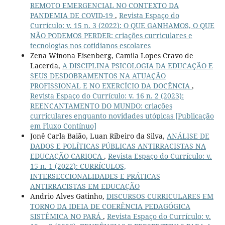
REMOTO EMERGENCIAL NO CONTEXTO DA
PANDEMIA DE COVID-19
,
Revista Espaço do
Currículo: v. 15 n. 3 (2022): O QUE GANHAMOS, O QUE
NÃO PODEMOS PERDER: criações curriculares e
tecnologias nos cotidianos escolares
Zena Winona Eisenberg, Camila Lopes Cravo de
Lacerda,
A DISCIPLINA PSICOLOGIA DA EDUCAÇÃO E
SEUS DESDOBRAMENTOS NA ATUAÇÃO
PROFISSIONAL E NO EXERCÍCIO DA DOCÊNCIA
,
Revista Espaço do Currículo: v. 16 n. 2 (2023):
REENCANTAMENTO DO MUNDO: criações
curriculares enquanto novidades utópicas [Publicação
em Fluxo Contínuo]
Jonê Carla Baião, Luan Ribeiro da Silva,
ANÁLISE DE
DADOS E POLÍTICAS PÚBLICAS ANTIRRACISTAS NA
EDUCAÇÃO CARIOCA
,
Revista Espaço do Currículo: v.
15 n. 1 (2022): CURRÍCULOS,
INTERSECCIONALIDADES E PRÁTICAS
ANTIRRACISTAS EM EDUCAÇÃO
Andrio Alves Gatinho,
DISCURSOS CURRICULARES EM
TORNO DA IDEIA DE COERÊNCIA PEDAGÓGICA
SISTÊMICA NO PARÁ
,
Revista Espaço do Currículo: v.