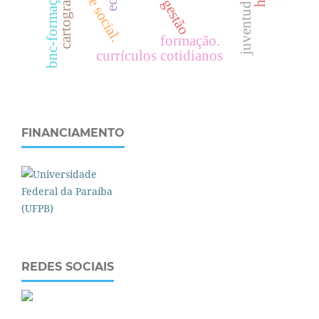
cartografia
bnc-formação
gestão
s
.
formação.
currículos cotidianos
FINANCIAMENTO
REDES SOCIAIS