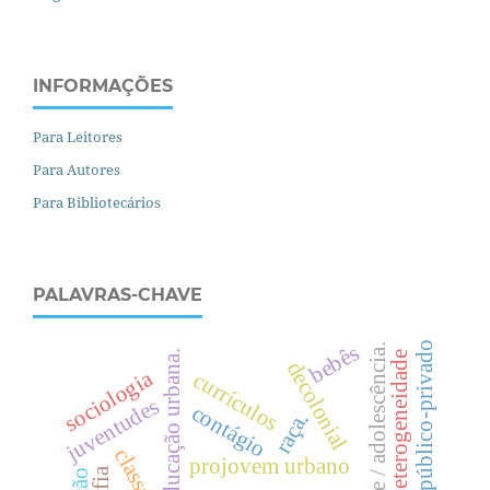
INFORMAÇÕES
Para Leitores
Para Autores
Para Bibliotecários
PALAVRAS-CHAVE
público-privado
bebês
juventude / adolescência.
.
heterogeneidade
decolonial
sociologia
currículos
juventudes
contágio
raça.
e
d
u
c
a
ç
ã
o
u
r
b
a
n
a
c
l
a
s
s
e
o
c
i
a
l
projovem urbano