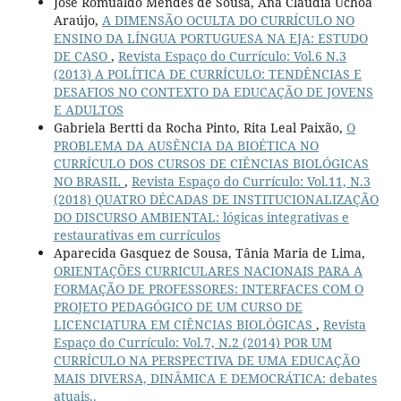
José Romualdo Mendes de Sousa, Ana Claudia Uchôa
Araújo,
A DIMENSÃO OCULTA DO CURRÍCULO NO
ENSINO DA LÍNGUA PORTUGUESA NA EJA: ESTUDO
DE CASO
,
Revista Espaço do Currículo: Vol.6 N.3
(2013) A POLÍTICA DE CURRÍCULO: TENDÊNCIAS E
DESAFIOS NO CONTEXTO DA EDUCAÇÃO DE JOVENS
E ADULTOS
Gabriela Bertti da Rocha Pinto, Rita Leal Paixão,
O
PROBLEMA DA AUSÊNCIA DA BIOÉTICA NO
CURRÍCULO DOS CURSOS DE CIÊNCIAS BIOLÓGICAS
NO BRASIL
,
Revista Espaço do Currículo: Vol.11, N.3
(2018) QUATRO DÉCADAS DE INSTITUCIONALIZAÇÃO
DO DISCURSO AMBIENTAL: lógicas integrativas e
restaurativas em currículos
Aparecida Gasquez de Sousa, Tânia Maria de Lima,
ORIENTAÇÕES CURRICULARES NACIONAIS PARA A
FORMAÇÃO DE PROFESSORES: INTERFACES COM O
PROJETO PEDAGÓGICO DE UM CURSO DE
LICENCIATURA EM CIÊNCIAS BIOLÓGICAS
,
Revista
Espaço do Currículo: Vol.7, N.2 (2014) POR UM
CURRÍCULO NA PERSPECTIVA DE UMA EDUCAÇÃO
MAIS DIVERSA, DINÂMICA E DEMOCRÁTICA: debates
atuais..