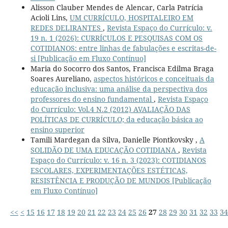
Alisson Clauber Mendes de Alencar, Carla Patrícia
Acioli Lins,
UM CURRÍCULO, HOSPITALEIRO EM
REDES DELIRANTES
,
Revista Espaço do Currículo: v.
19 n. 1 (2026): CURRÍCULOS E PESQUISAS COM OS
COTIDIANOS: entre linhas de fabulações e escritas-de-
si [Publicação em Fluxo Contínuo]
Maria do Socorro dos Santos, Francisca Edilma Braga
Soares Aureliano,
aspectos históricos e conceituais da
educação inclusiva: uma análise da perspectiva dos
professores do ensino fundamental
,
Revista Espaço
do Currículo: Vol.4 N.2 (2012) AVALIAÇÃO DAS
POLÍTICAS DE CURRÍCULO; da educação básica ao
ensino superior
Tamili Mardegan da Silva, Danielle Piontkovsky ,
A
SOLIDÃO DE UMA EDUCAÇÃO COTIDIANA
,
Revista
Espaço do Currículo: v. 16 n. 3 (2023): COTIDIANOS
ESCOLARES, EXPERIMENTAÇÕES ESTÉTICAS,
RESISTÊNCIA E PRODUÇÃO DE MUNDOS [Publicação
em Fluxo Contínuo]
<<
<
15
16
17
18
19
20
21
22
23
24
25
26
27
28
29
30
31
32
33
34