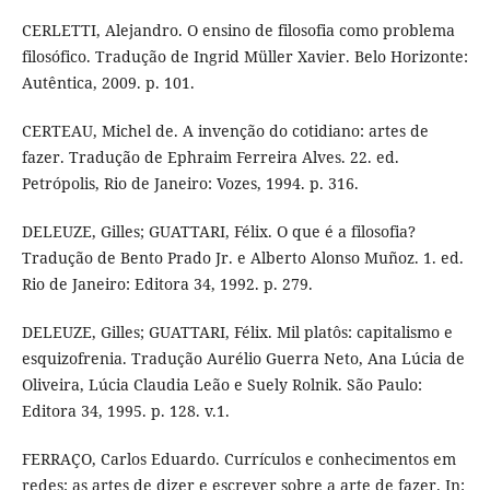
CERLETTI, Alejandro. O ensino de filosofia como problema
filosófico. Tradução de Ingrid Müller Xavier. Belo Horizonte:
Autêntica, 2009. p. 101.
CERTEAU, Michel de. A invenção do cotidiano: artes de
fazer. Tradução de Ephraim Ferreira Alves. 22. ed.
Petrópolis, Rio de Janeiro: Vozes, 1994. p. 316.
DELEUZE, Gilles; GUATTARI, Félix. O que é a filosofia?
Tradução de Bento Prado Jr. e Alberto Alonso Muñoz. 1. ed.
Rio de Janeiro: Editora 34, 1992. p. 279.
DELEUZE, Gilles; GUATTARI, Félix. Mil platôs: capitalismo e
esquizofrenia. Tradução Aurélio Guerra Neto, Ana Lúcia de
Oliveira, Lúcia Claudia Leão e Suely Rolnik. São Paulo:
Editora 34, 1995. p. 128. v.1.
FERRAÇO, Carlos Eduardo. Currículos e conhecimentos em
redes: as artes de dizer e escrever sobre a arte de fazer. In: