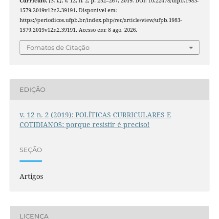
Currículo
,
[S. l.]
, v. 12, n. 2, p. 252–267, 2019. DOI: 10.22478/ufpb.1983-
1579.2019v12n2.39191. Disponível em:
https://periodicos.ufpb.br/index.php/rec/article/view/ufpb.1983-
1579.2019v12n2.39191. Acesso em: 8 ago. 2026.
Fomatos de Citação
EDIÇÃO
v. 12 n. 2 (2019): POLÍTICAS CURRICULARES E
COTIDIANOS: porque resistir é preciso!
SEÇÃO
Artigos
LICENÇA