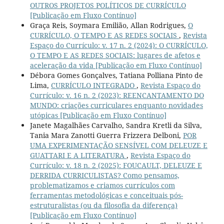
OUTROS PROJETOS POLÍTICOS DE CURRÍCULO
[Publicação em Fluxo Contínuo]
Graça Reis, Soymara Emilião, Allan Rodrigues,
O
CURRÍCULO, O TEMPO E AS REDES SOCIAIS
,
Revista
Espaço do Currículo: v. 17 n. 2 (2024): O CURRÍCULO,
O TEMPO E AS REDES SOCIAIS: lugares de afetos e
aceleração da vida [Publicação em Fluxo Contínuo]
Débora Gomes Gonçalves, Tatiana Polliana Pinto de
Lima,
CURRÍCULO INTEGRADO
,
Revista Espaço do
Currículo: v. 16 n. 2 (2023): REENCANTAMENTO DO
MUNDO: criações curriculares enquanto novidades
utópicas [Publicação em Fluxo Contínuo]
Janete Magalhães Carvalho, Sandra Kretli da Silva,
Tania Mara Zanotti Guerra Frizzera Delboni,
POR
UMA EXPERIMENTAÇÃO SENSÍVEL COM DELEUZE E
GUATTARI E A LITERATURA
,
Revista Espaço do
Currículo: v. 18 n. 2 (2025): FOUCAULT, DELEUZE E
DERRIDA CURRICULISTAS? Como pensamos,
problematizamos e criamos currículos com
ferramentas metodológicas e conceituais pós-
estruturalistas (ou da filosofia da diferença)
[Publicação em Fluxo Contínuo]