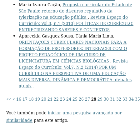
Maria Izaura Cação,
Proposta curricular do Estado de
São Paulo: retorno do discurso regulativo da
tylerização na educação pública
,
Revista Espaço do
Currículo: Vol.3, n.1 (2010) POLÍTICAS DE CURRÍCULO:
ENTRECRUZANDO SABERES E CONTEXTOS
Aparecida Gasquez Sousa, Tânia Maria Lima,
ORIENTAÇÕES CURRICULARES NACIONAIS PARA A
FORMAÇÃO DE PROFESSORES: INTERFACES COM O
PROJETO PEDAGÓGICO DE UM CURSO DE
LICENCIATURA EM CIÊNCIAS BIOLÓGICAS
,
Revista
Espaço do Currículo: Vol.7, N.2 (2014) POR UM
CURRÍCULO NA PERSPECTIVA DE UMA EDUCAÇÃO
MAIS DIVERSA, DINÂMICA E DEMOCRÁTICA: debates
atuais..
<<
<
16
17
18
19
20
21
22
23
24
25
26
27
28
29
30
31
32
33
34
35
Você também pode
iniciar uma pesquisa avançada por
similaridade
para este artigo.