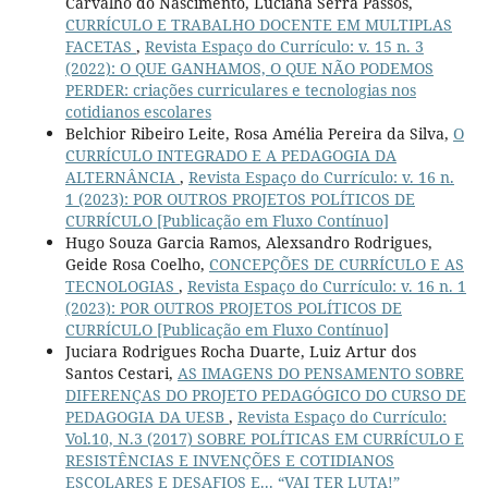
Carvalho do Nascimento, Luciana Serra Passos,
CURRÍCULO E TRABALHO DOCENTE EM MULTIPLAS
FACETAS
,
Revista Espaço do Currículo: v. 15 n. 3
(2022): O QUE GANHAMOS, O QUE NÃO PODEMOS
PERDER: criações curriculares e tecnologias nos
cotidianos escolares
Belchior Ribeiro Leite, Rosa Amélia Pereira da Silva,
O
CURRÍCULO INTEGRADO E A PEDAGOGIA DA
ALTERNÂNCIA
,
Revista Espaço do Currículo: v. 16 n.
1 (2023): POR OUTROS PROJETOS POLÍTICOS DE
CURRÍCULO [Publicação em Fluxo Contínuo]
Hugo Souza Garcia Ramos, Alexsandro Rodrigues,
Geide Rosa Coelho,
CONCEPÇÕES DE CURRÍCULO E AS
TECNOLOGIAS
,
Revista Espaço do Currículo: v. 16 n. 1
(2023): POR OUTROS PROJETOS POLÍTICOS DE
CURRÍCULO [Publicação em Fluxo Contínuo]
Juciara Rodrigues Rocha Duarte, Luiz Artur dos
Santos Cestari,
AS IMAGENS DO PENSAMENTO SOBRE
DIFERENÇAS DO PROJETO PEDAGÓGICO DO CURSO DE
PEDAGOGIA DA UESB
,
Revista Espaço do Currículo:
Vol.10, N.3 (2017) SOBRE POLÍTICAS EM CURRÍCULO E
RESISTÊNCIAS E INVENÇÕES E COTIDIANOS
ESCOLARES E DESAFIOS E... “VAI TER LUTA!”