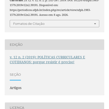
Currículo
,
[S. l.]
, v. 12, n. 2, p. 252–267, 2019. DOI: 10.22478/ufpb.1983-
1579.2019v12n2.39191. Disponível em:
https://periodicos.ufpb.br/index.php/rec/article/view/ufpb.1983-
1579.2019v12n2.39191. Acesso em: 8 ago. 2026.
Fomatos de Citação
EDIÇÃO
v. 12 n. 2 (2019): POLÍTICAS CURRICULARES E
COTIDIANOS: porque resistir é preciso!
SEÇÃO
Artigos
LICENÇA