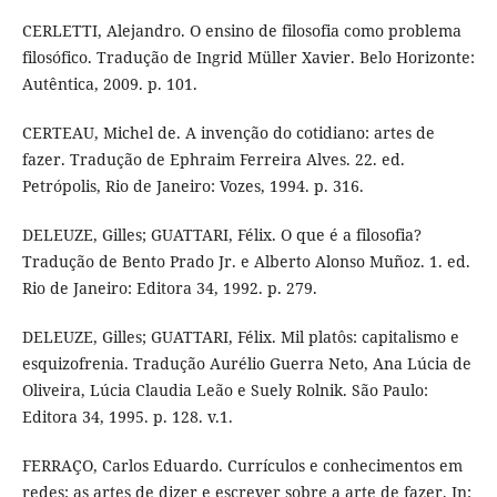
CERLETTI, Alejandro. O ensino de filosofia como problema
filosófico. Tradução de Ingrid Müller Xavier. Belo Horizonte:
Autêntica, 2009. p. 101.
CERTEAU, Michel de. A invenção do cotidiano: artes de
fazer. Tradução de Ephraim Ferreira Alves. 22. ed.
Petrópolis, Rio de Janeiro: Vozes, 1994. p. 316.
DELEUZE, Gilles; GUATTARI, Félix. O que é a filosofia?
Tradução de Bento Prado Jr. e Alberto Alonso Muñoz. 1. ed.
Rio de Janeiro: Editora 34, 1992. p. 279.
DELEUZE, Gilles; GUATTARI, Félix. Mil platôs: capitalismo e
esquizofrenia. Tradução Aurélio Guerra Neto, Ana Lúcia de
Oliveira, Lúcia Claudia Leão e Suely Rolnik. São Paulo:
Editora 34, 1995. p. 128. v.1.
FERRAÇO, Carlos Eduardo. Currículos e conhecimentos em
redes: as artes de dizer e escrever sobre a arte de fazer. In: