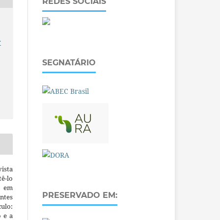
REDES SOCIAIS
r
SEGNATÁRIO
ista
ê-lo
m em
PRESERVADO EM:
ntes
culo:
o e a