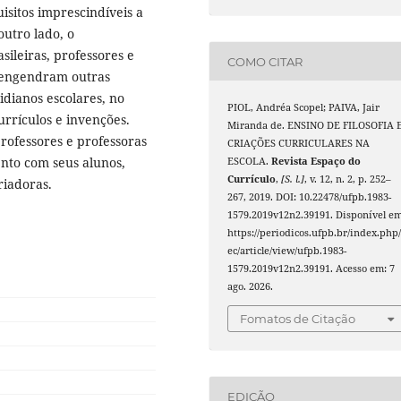
isitos imprescindíveis a
outro lado, o
sileiras, professores e
COMO CITAR
es engendram outras
idianos escolares, no
PIOL, Andréa Scopel; PAIVA, Jair
urrículos e invenções.
Miranda de. ENSINO DE FILOSOFIA 
rofessores e professoras
CRIAÇÕES CURRICULARES NA
ento com seus alunos,
ESCOLA.
Revista Espaço do
Currículo
,
[S. l.]
, v. 12, n. 2, p. 252–
riadoras.
267, 2019. DOI: 10.22478/ufpb.1983-
1579.2019v12n2.39191. Disponível em
https://periodicos.ufpb.br/index.php/
ec/article/view/ufpb.1983-
1579.2019v12n2.39191. Acesso em: 7
ago. 2026.
Fomatos de Citação
EDIÇÃO