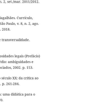
n. 2, set./mar. 2011/2012.
galhães. Currículo,
o Paulo, v. 8, n. 2, ago.
. 2018.
 e transversalidade.
osidades legais (Prefácio)
 médio: ambiguidades e
ciados, 2002. p. 153.
 século XX: da crítica ao
7. p. 261-284.
a: uma didática para o
70.