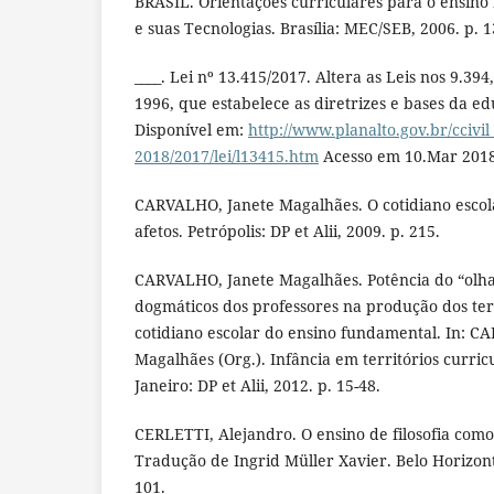
BRASIL. Orientações curriculares para o ensin
e suas Tecnologias. Brasília: MEC/SEB, 2006. p. 13
____. Lei nº 13.415/2017. Altera as Leis nos 9.3
1996, que estabelece as diretrizes e bases da e
Disponível em:
http://www.planalto.gov.br/ccivil
2018/2017/lei/l13415.htm
Acesso em 10.Mar 2018
CARVALHO, Janete Magalhães. O cotidiano esco
afetos. Petrópolis: DP et Alii, 2009. p. 215.
CARVALHO, Janete Magalhães. Potência do “olha
dogmáticos dos professores na produção dos terr
cotidiano escolar do ensino fundamental. In: C
Magalhães (Org.). Infância em territórios curricu
Janeiro: DP et Alii, 2012. p. 15-48.
CERLETTI, Alejandro. O ensino de filosofia como
Tradução de Ingrid Müller Xavier. Belo Horizont
101.