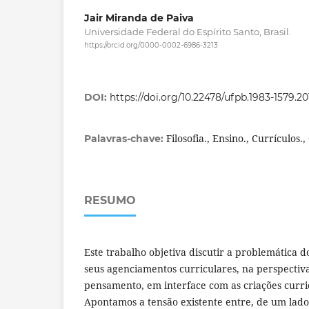
Jair Miranda de Paiva
Universidade Federal do Espírito Santo, Brasil.
https://orcid.org/0000-0002-6986-3213
DOI:
https://doi.org/10.22478/ufpb.1983-1579.2
Filosofia., Ensino., Currículos.,
Palavras-chave:
RESUMO
Este trabalho objetiva discutir a problemática do
seus agenciamentos curriculares, na perspectiv
pensamento, em interface com as criações curric
Apontamos a tensão existente entre, de um lado,