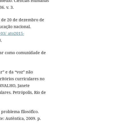
o médio: Ciências Humanas
6. v. 3.
94, de 20 de dezembro de
ducação nacional.
_03/_ato2015-
.
lar como comunidade de
r” e da “voz” não
itórios curriculares no
ARVALHO, Janete
lares. Petrópolis, Rio de
 problema filosófico.
e: Autêntica, 2009. p.