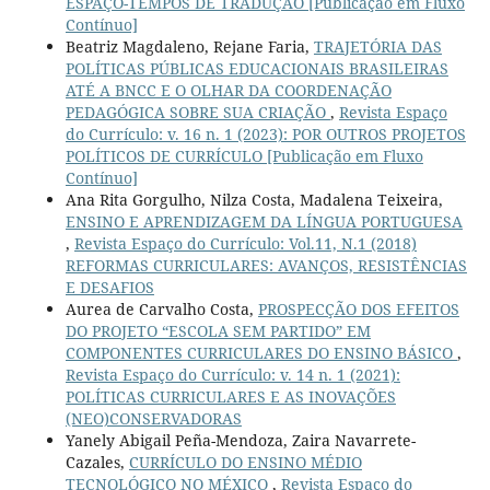
ESPAÇO-TEMPOS DE TRADUÇÃO [Publicação em Fluxo
Contínuo]
Beatriz Magdaleno, Rejane Faria,
TRAJETÓRIA DAS
POLÍTICAS PÚBLICAS EDUCACIONAIS BRASILEIRAS
ATÉ A BNCC E O OLHAR DA COORDENAÇÃO
PEDAGÓGICA SOBRE SUA CRIAÇÃO
,
Revista Espaço
do Currículo: v. 16 n. 1 (2023): POR OUTROS PROJETOS
POLÍTICOS DE CURRÍCULO [Publicação em Fluxo
Contínuo]
Ana Rita Gorgulho, Nilza Costa, Madalena Teixeira,
ENSINO E APRENDIZAGEM DA LÍNGUA PORTUGUESA
,
Revista Espaço do Currículo: Vol.11, N.1 (2018)
REFORMAS CURRICULARES: AVANÇOS, RESISTÊNCIAS
E DESAFIOS
Aurea de Carvalho Costa,
PROSPECÇÃO DOS EFEITOS
DO PROJETO “ESCOLA SEM PARTIDO” EM
COMPONENTES CURRICULARES DO ENSINO BÁSICO
,
Revista Espaço do Currículo: v. 14 n. 1 (2021):
POLÍTICAS CURRICULARES E AS INOVAÇÕES
(NEO)CONSERVADORAS
Yanely Abigail Peña-Mendoza, Zaira Navarrete-
Cazales,
CURRÍCULO DO ENSINO MÉDIO
TECNOLÓGICO NO MÉXICO
,
Revista Espaço do