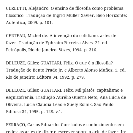
CERLETTI, Alejandro. O ensino de filosofia como problema
filosófico. Tradução de Ingrid Müller Xavier. Belo Horizonte:
Autêntica, 2009. p. 101.
CERTEAU, Michel de. A invenção do cotidiano: artes de
fazer. Tradução de Ephraim Ferreira Alves. 22. ed.
Petrópolis, Rio de Janeiro: Vozes, 1994. p. 316.
DELEUZE, Gilles; GUATTARI, Félix. O que é a filosofia?
Tradução de Bento Prado Jr. e Alberto Alonso Muñoz. 1. ed.
Rio de Janeiro: Editora 34, 1992. p. 279.
DELEUZE, Gilles; GUATTARI, Félix. Mil platôs: capitalismo e
esquizofrenia. Tradução Aurélio Guerra Neto, Ana Lúcia de
Oliveira, Lúcia Claudia Leão e Suely Rolnik. São Paulo:
Editora 34, 1995. p. 128. v.1.
FERRAÇO, Carlos Eduardo. Currículos e conhecimentos em
redes: as artes de dizer e escrever sobre a arte de fazer. In: