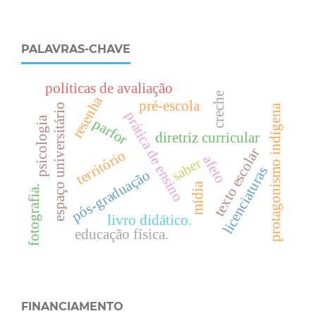
PALAVRAS-CHAVE
políticas de avaliação
creche
resenha
pré-escola
espaço universitário
protagonismo indígena
prática de ensino
psicologia
parfor
diretriz curricular
texto escolar
território
afeto
saber
licenciaturas
pós-graduação
mídia
fotografia.
livro didático.
educação física.
FINANCIAMENTO