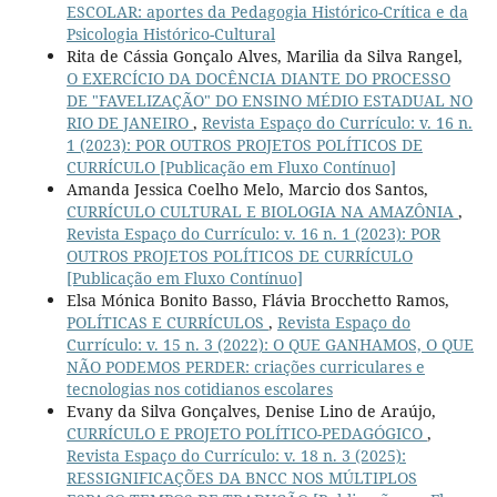
ESCOLAR: aportes da Pedagogia Histórico-Crítica e da
Psicologia Histórico-Cultural
Rita de Cássia Gonçalo Alves, Marilia da Silva Rangel,
O EXERCÍCIO DA DOCÊNCIA DIANTE DO PROCESSO
DE "FAVELIZAÇÃO" DO ENSINO MÉDIO ESTADUAL NO
RIO DE JANEIRO
,
Revista Espaço do Currículo: v. 16 n.
1 (2023): POR OUTROS PROJETOS POLÍTICOS DE
CURRÍCULO [Publicação em Fluxo Contínuo]
Amanda Jessica Coelho Melo, Marcio dos Santos,
CURRÍCULO CULTURAL E BIOLOGIA NA AMAZÔNIA
,
Revista Espaço do Currículo: v. 16 n. 1 (2023): POR
OUTROS PROJETOS POLÍTICOS DE CURRÍCULO
[Publicação em Fluxo Contínuo]
Elsa Mónica Bonito Basso, Flávia Brocchetto Ramos,
POLÍTICAS E CURRÍCULOS
,
Revista Espaço do
Currículo: v. 15 n. 3 (2022): O QUE GANHAMOS, O QUE
NÃO PODEMOS PERDER: criações curriculares e
tecnologias nos cotidianos escolares
Evany da Silva Gonçalves, Denise Lino de Araújo,
CURRÍCULO E PROJETO POLÍTICO-PEDAGÓGICO
,
Revista Espaço do Currículo: v. 18 n. 3 (2025):
RESSIGNIFICAÇÕES DA BNCC NOS MÚLTIPLOS