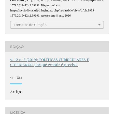
Currículo
,
[S. l.]
, v. 12, n. 2, p. 252–267, 2019. DOI: 10.22478/ufpb.1983-
1579.2019v12n2.39191. Disponível em:
https://periodicos.ufpb.br/index.php/rec/article/view/ufpb.1983-
1579.2019v12n2.39191. Acesso em: 8 ago. 2026.
Fomatos de Citação
EDIÇÃO
v. 12 n. 2 (2019): POLÍTICAS CURRICULARES E
COTIDIANOS: porque resistir é preciso!
SEÇÃO
Artigos
LICENÇA