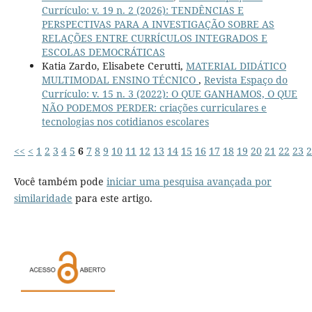
Currículo: v. 19 n. 2 (2026): TENDÊNCIAS E
PERSPECTIVAS PARA A INVESTIGAÇÃO SOBRE AS
RELAÇÕES ENTRE CURRÍCULOS INTEGRADOS E
ESCOLAS DEMOCRÁTICAS
Katia Zardo, Elisabete Cerutti,
MATERIAL DIDÁTICO
MULTIMODAL ENSINO TÉCNICO
,
Revista Espaço do
Currículo: v. 15 n. 3 (2022): O QUE GANHAMOS, O QUE
NÃO PODEMOS PERDER: criações curriculares e
tecnologias nos cotidianos escolares
<<
<
1
2
3
4
5
6
7
8
9
10
11
12
13
14
15
16
17
18
19
20
21
22
23
2
Você também pode
iniciar uma pesquisa avançada por
similaridade
para este artigo.