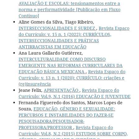
AVALIAÇÃO E ESCOLAS: tensionamentos entre a
norma e performatividade [Publicação em Fluxo
Contínuo]
Aline Gomes da Silva, Tiago Ribeiro,
INTERSECCIONALIDADES E SURDEZ
,
Revista Espaço
do Currículo: v. 15 n. 1 (2022): CURRÍCULOS,
INTERSECCIONALIDADES E PRÁTICAS
ANTIRRACISTAS EM EDUCAÇÃO
Ana Laura Gallardo Gutiérrez,
INTERCULTURALIDADE COMO DISCURSO
EMERGENTE NAS REFORMAS CURRICULARES DA
EDUCAÇÃO BÁSICA MEXICANA
,
Revista Espaço do
Currículo: v. 13 n. 1 (2020): CURRÍCULO: criações e
(re)insurgência
Jeane Felix,
APRESENTAÇÃO
,
Revista Espaço do
Currículo: Vol.9, N.1 (2016) EDUCAÇÃO E JUVENTUDE
Fernanda Figueredo dos Santos, Marcos Lopes de
Souza,
EDUCAÇÃO, GÊNERO E SEXUALIDADE:
PERCURSOS E INSTABILIDADES DO FAZER-SE
PESQUISADORA/PESQUISADOR-
PROFESSORA/PROFESSOR
,
Revista Espaço do
Currículo: Vol.8, N.2 (2015) ESTUDOS SOBRE CORPO,