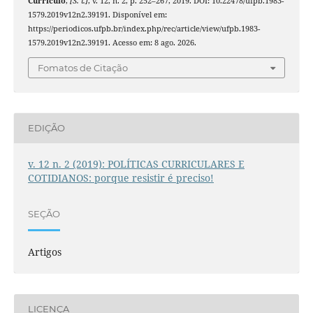
Currículo
,
[S. l.]
, v. 12, n. 2, p. 252–267, 2019. DOI: 10.22478/ufpb.1983-
1579.2019v12n2.39191. Disponível em:
https://periodicos.ufpb.br/index.php/rec/article/view/ufpb.1983-
1579.2019v12n2.39191. Acesso em: 8 ago. 2026.
Fomatos de Citação
EDIÇÃO
v. 12 n. 2 (2019): POLÍTICAS CURRICULARES E
COTIDIANOS: porque resistir é preciso!
SEÇÃO
Artigos
LICENÇA