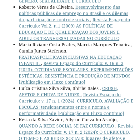
GÊNERO, SEXUALIDADE E CURRÍCULO
Roberto Véras de Oliveira,
Desenvolvimento das
políticas públicas de emprego no Brasil e os dilemas
da participação e controle sociais
,
Revista Espaço do
Currículo: Vol.2, n.1 (2009) AS POLÍTICAS DE
EDUCAÇÃO E DE QUALIFICAÇÃO DOS JOVENS E
ADULTOS TRANVERSALIZADAS NO CURRÍCULO
Maria Riziane Costa Prates, Marcia Marques Teixeira,
Camila Junca Stefenon,
PRÁTICASPOLÍTICASINCLUSIVAS NA EDUCAÇÃO
INFANTIL
,
Revista Espaço do Currículo: v. 16 n. 3
(2023): COTIDIANOS ESCOLARES, EXPERIMENTAÇÕES
ESTÉTICAS, RESISTÊNCIA E PRODUÇÃO DE MUNDOS
[Publicação em Fluxo Contínuo]
Luíza Cristina Silva Silva, Shirlei Sales ,
CRUSH,
AFETOS E CHUVA DE NUDES
,
Revista Espaço do
Currículo: v. 17 n. 1 (2024): CURRICULO, AVALIAÇÃO E
ESCOLAS: tensionamentos entre a norma e
performatividade [Publicação em Fluxo Contínuo]
Késia da Silva Xavier, Allyson Carvalho Araújo,
QUANDO A REDE SOCIAL SE FAZ CURRICULO
,
Revista
Espaço do Currículo: v. 17 n. 2 (2024): O CURRÍCULO,
O TEMPO E AS REDES SOCIAIS: lugares de afetos e