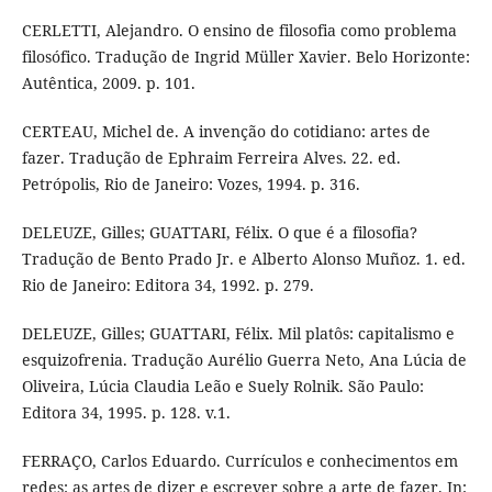
CERLETTI, Alejandro. O ensino de filosofia como problema
filosófico. Tradução de Ingrid Müller Xavier. Belo Horizonte:
Autêntica, 2009. p. 101.
CERTEAU, Michel de. A invenção do cotidiano: artes de
fazer. Tradução de Ephraim Ferreira Alves. 22. ed.
Petrópolis, Rio de Janeiro: Vozes, 1994. p. 316.
DELEUZE, Gilles; GUATTARI, Félix. O que é a filosofia?
Tradução de Bento Prado Jr. e Alberto Alonso Muñoz. 1. ed.
Rio de Janeiro: Editora 34, 1992. p. 279.
DELEUZE, Gilles; GUATTARI, Félix. Mil platôs: capitalismo e
esquizofrenia. Tradução Aurélio Guerra Neto, Ana Lúcia de
Oliveira, Lúcia Claudia Leão e Suely Rolnik. São Paulo:
Editora 34, 1995. p. 128. v.1.
FERRAÇO, Carlos Eduardo. Currículos e conhecimentos em
redes: as artes de dizer e escrever sobre a arte de fazer. In: