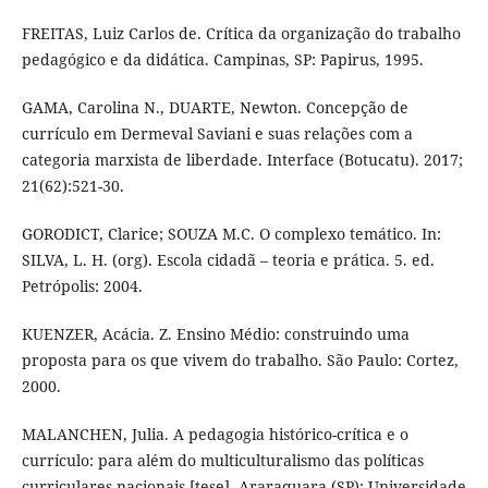
FREITAS, Luiz Carlos de. Crítica da organização do trabalho
pedagógico e da didática. Campinas, SP: Papirus, 1995.
GAMA, Carolina N., DUARTE, Newton. Concepção de
currículo em Dermeval Saviani e suas relações com a
categoria marxista de liberdade. Interface (Botucatu). 2017;
21(62):521-30.
GORODICT, Clarice; SOUZA M.C. O complexo temático. In:
SILVA, L. H. (org). Escola cidadã – teoria e prática. 5. ed.
Petrópolis: 2004.
KUENZER, Acácia. Z. Ensino Médio: construindo uma
proposta para os que vivem do trabalho. São Paulo: Cortez,
2000.
MALANCHEN, Julia. A pedagogia histórico-crítica e o
currículo: para além do multiculturalismo das políticas
curriculares nacionais [tese]. Araraquara (SP): Universidade