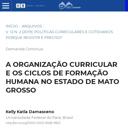
INÍCIO
/
ARQUIVOS
/
V. 12 N. 2 (2019): POLÍTICAS CURRICULARES E COTIDIANOS:
PORQUE RESISTIR É PRECISO!
/
Demanda Contínua
A ORGANIZAÇÃO CURRICULAR
E OS CICLOS DE FORMAÇÃO
HUMANA NO ESTADO DE MATO
GROSSO
Kelly Katia Damasceno
Universidade Federal do Pará, Brasil.
http://orcid.org/0000-0002-8485-9925