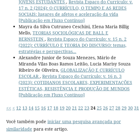
JOVENS ESTUDANTES
,
Revista Espaço do Currículo: v.
17 n. 2 (2024): O CURRÍCULO, O TEMPO E AS REDES
SOCIAIS: lugares de afetos e aceleração da vida
[Publicação em Fluxo Contínuo]
Mayra da Silva Cutruneo Ceschini, Elena Maria Billig
Mello,
TEORIAS SOCIOLÓGICAS DE BALL E
BERNSTEIN
,
Revista Espaço do Currículo: v. 15 n. 2
(2022): CURRÍCULO E TEORIA DO DISCURSO: temas,
estratégias e perspectivas...
Alexandre Junior de Souza Menezes, Mário de
Miranda Vilas Boas Ramos Leitão, Lucia Marisy Souza
Ribeiro de Oliveira,
GLOBALIZAÇÃO E CURRÍCULO
ESCOLAR
,
Revista Espaço do Currículo: v. 16 n. 3
(2023): COTIDIANOS ESCOLARES, EXPERIMENTAÇÕES
ESTÉTICAS, RESISTÊNCIA E PRODUÇÃO DE MUNDOS
[Publicação em Fluxo Contínuo]
<<
<
12
13
14
15
16
17
18
19
20
21
22
23
24
25
26
27
28
29
30
31
Você também pode
iniciar uma pesquisa avançada por
similaridade
para este artigo.