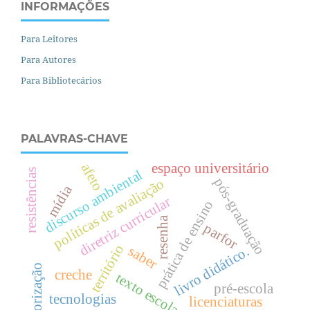
INFORMAÇÕES
Para Leitores
Para Autores
Para Bibliotecários
PALAVRAS-CHAVE
afeto
espaço universitário
resistências
discurso ambiental
pós-graduação
políticas de avaliação
mídia
diretriz curricular
prática de ensino
resenha
parfor
território
saber
livro didático.
teorização
creche
texto escolar
pré-escola
tecnologias
licenciaturas