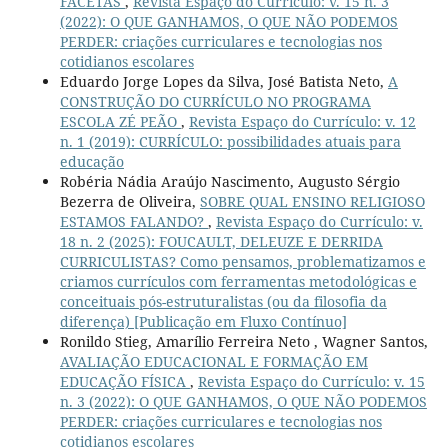
FACETAS
,
Revista Espaço do Currículo: v. 15 n. 3
(2022): O QUE GANHAMOS, O QUE NÃO PODEMOS
PERDER: criações curriculares e tecnologias nos
cotidianos escolares
Eduardo Jorge Lopes da Silva, José Batista Neto,
A
CONSTRUÇÃO DO CURRÍCULO NO PROGRAMA
ESCOLA ZÉ PEÃO
,
Revista Espaço do Currículo: v. 12
n. 1 (2019): CURRÍCULO: possibilidades atuais para
educação
Robéria Nádia Araújo Nascimento, Augusto Sérgio
Bezerra de Oliveira,
SOBRE QUAL ENSINO RELIGIOSO
ESTAMOS FALANDO?
,
Revista Espaço do Currículo: v.
18 n. 2 (2025): FOUCAULT, DELEUZE E DERRIDA
CURRICULISTAS? Como pensamos, problematizamos e
criamos currículos com ferramentas metodológicas e
conceituais pós-estruturalistas (ou da filosofia da
diferença) [Publicação em Fluxo Contínuo]
Ronildo Stieg, Amarílio Ferreira Neto , Wagner Santos,
AVALIAÇÃO EDUCACIONAL E FORMAÇÃO EM
EDUCAÇÃO FÍSICA
,
Revista Espaço do Currículo: v. 15
n. 3 (2022): O QUE GANHAMOS, O QUE NÃO PODEMOS
PERDER: criações curriculares e tecnologias nos
cotidianos escolares