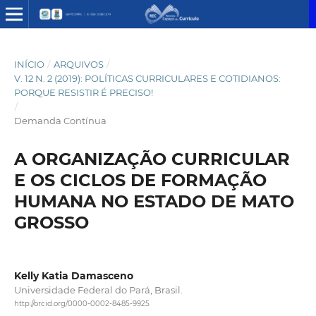
INÍCIO
/
ARQUIVOS
/
V. 12 N. 2 (2019): POLÍTICAS CURRICULARES E COTIDIANOS:
PORQUE RESISTIR É PRECISO!
/
Demanda Contínua
A ORGANIZAÇÃO CURRICULAR
E OS CICLOS DE FORMAÇÃO
HUMANA NO ESTADO DE MATO
GROSSO
Kelly Katia Damasceno
Universidade Federal do Pará, Brasil.
http://orcid.org/0000-0002-8485-9925