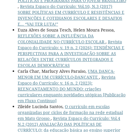
POLÍTICAS E PROGRAMAS PARA O JOVEM BRASILEIRO
,
Revista Espaço do Currículo: Vol.10, N.3 (2017)
SOBRE POLÍTICAS EM CURRÍCULO E RESISTÊNCIAS E
INVENÇÕES E COTIDIANOS ESCOLARES E DESAFIOS
E... “VAI TER LUTA!”
Euza Alves de Souza Tesch, Helen Moura Pessoa,
REFLEXÕES SOBRE A INFLUÊNCIA DA
COLONIALIDADE NO CURRÍCULO ESCOLAR
,
Revista
Espaço do Currículo: v. 19 n. 2 (2026): TENDÊNCIAS E
PERSPECTIVAS PARA A INVESTIGAÇÃO SOBRE AS
RELAÇÕES ENTRE CURRÍCULOS INTEGRADOS E
ESCOLAS DEMOCRÁTICAS
Carla Char, Marlucy Alves Paraíso,
UMA DANÇA-
MENOR EM UM CURRÍCULO-DANÇANTE
,
Revista
Espaço do Currículo: v. 16 n. 2 (2023):
REENCANTAMENTO DO MUNDO: criações
curriculares enquanto novidades utópicas [Publicação
em Fluxo Contínuo]
Zileide Lucinda Santos,
O currículo em escolas
organizadas por ciclos de formação na rede estadual
em Mato Grosso
,
Revista Espaço do Currículo: Vol.4
N.2 (2012) AVALIAÇÃO DAS POLÍTICAS DE
CURRÍCULO; da educação básica ao ensino superior