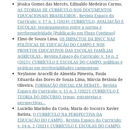
Jéssica Gomes das Mercês, Edinaldo Medeiros Carmo,
AS TEORIAS DE CURRÍCULO NOS DOCUMENTOS
EDUCACIONAIS BRASILEIROS
,
Revista Espaço do
Currículo: v. 17 n. 1 (2024): CURRICULO, AVALIAÇÃO E
ESCOLAS: tensionamentos entre a norma e
performatividade [Publicação em Fluxo Contínuo]
Elmo de Souza Lima,
OS IMPACTOS DA BNCC NAS
POLÍTICAS DE EDUCAÇÃO DO CAMPO E NOS
PROJETOS EDUCATIVOS DAS ESCOLAS FAMÍLIAS
AGRÍCOLAS
,
Revista Espaço do Currículo: v. 14 n. 2
(2021): CURRÍCULO E ESCOLAS DO CAMPO: políticas e
práticas em territorialidades camponesas
Neylanne Aracelli de Almeida Pimenta, Paula
Eduarda das Dores de Souza Lima, Márcia Betânia de
Oliveira,
FORMAÇÃO INICIAL EM DEBATE
,
Revista
Espaço do Currículo: v. 15 n. 2 (2022): CURRÍCULO E
TEORIA DO DISCURSO: temas, estratégias e
perspectivas...
Lucielio Marinho da Costa, Maria do Socorro Xavier
Batista,
O CURRÍCULO NA PERSPECTIVA DA
EDUCAÇÃO DO CAMPO
,
Revista Espaço do Currículo:
v. 14 n. 2 (2021): CURRÍCULO E ESCOLAS DO CAMPO: