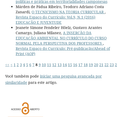
políticas e práticas em territorialidades camponesas
Márden de Pádua Ribeiro, Teodoro Adriano Costa
Zanardi,
O TECNICISMO NA TEORIA CURRICULAR
,
Revista Espaço do Currículo: Vol.9, N.1 (2016)
EDUCAÇÃO E JUVENTUDE
Jeanete Simone Fendeler Höelz, Gustavo Arantes
Camargo, Juliana Milanez,
A INSERÇÃO DA
EDUCAÇÃO AMBIENTAL NO CURRÍCULO DO CURSO
NORMAL PELA PERSPECTIVA DOS PROFESSORES
,
Revista Espaço do Currículo: Pré-publicação/Ahead of
Print (AOP)
<<
<
1
2
3
4
5
6
7
8
9
10
11
12
13
14
15
16
17
18
19
20
21
22
23
2
Você também pode
iniciar uma pesquisa avançada por
similaridade
para este artigo.