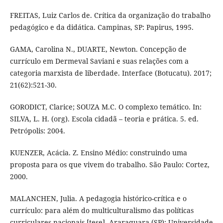
FREITAS, Luiz Carlos de. Crítica da organização do trabalho
pedagógico e da didática. Campinas, SP: Papirus, 1995.
GAMA, Carolina N., DUARTE, Newton. Concepção de
currículo em Dermeval Saviani e suas relações com a
categoria marxista de liberdade. Interface (Botucatu). 2017;
21(62):521-30.
GORODICT, Clarice; SOUZA M.C. O complexo temático. In:
SILVA, L. H. (org). Escola cidadã – teoria e prática. 5. ed.
Petrópolis: 2004.
KUENZER, Acácia. Z. Ensino Médio: construindo uma
proposta para os que vivem do trabalho. São Paulo: Cortez,
2000.
MALANCHEN, Julia. A pedagogia histórico-crítica e o
currículo: para além do multiculturalismo das políticas
curriculares nacionais [tese]. Araraquara (SP): Universidade