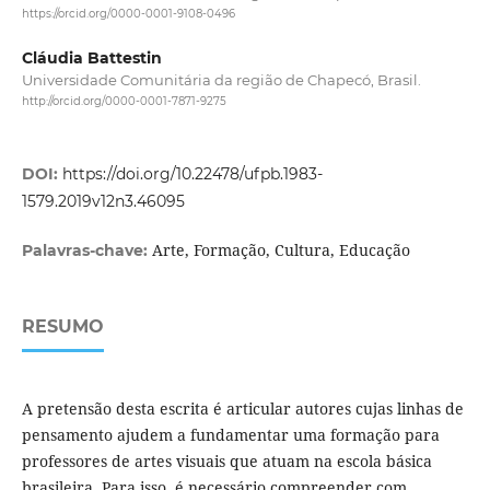
https://orcid.org/0000-0001-9108-0496
Cláudia Battestin
Universidade Comunitária da região de Chapecó, Brasil.
http://orcid.org/0000-0001-7871-9275
DOI:
https://doi.org/10.22478/ufpb.1983-
1579.2019v12n3.46095
Arte, Formação, Cultura, Educação
Palavras-chave:
RESUMO
A pretensão desta escrita é articular autores cujas linhas de
pensamento ajudem a fundamentar uma formação para
professores de artes visuais que atuam na escola básica
brasileira. Para isso, é necessário compreender com