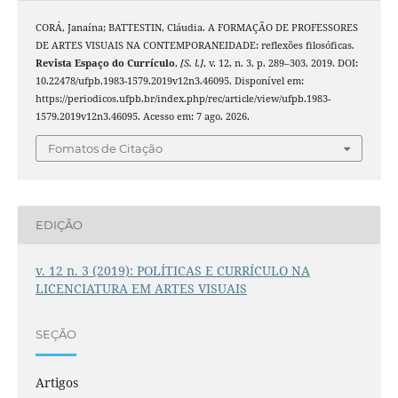
CORÁ, Janaína; BATTESTIN, Cláudia. A FORMAÇÃO DE PROFESSORES
DE ARTES VISUAIS NA CONTEMPORANEIDADE: reflexões filosóficas.
Revista Espaço do Currículo
,
[S. l.]
, v. 12, n. 3, p. 289–303, 2019. DOI:
10.22478/ufpb.1983-1579.2019v12n3.46095. Disponível em:
https://periodicos.ufpb.br/index.php/rec/article/view/ufpb.1983-
1579.2019v12n3.46095. Acesso em: 7 ago. 2026.
Fomatos de Citação
EDIÇÃO
v. 12 n. 3 (2019): POLÍTICAS E CURRÍCULO NA
LICENCIATURA EM ARTES VISUAIS
SEÇÃO
Artigos