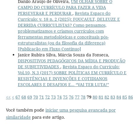
Danilo Araújo de Oliveira,
UM OLHAR SOBRE O
CAMPO DO CURRÍCULO PARA FAZER A VIDA
PERSEVERAR E PERDURAR
,
Revista Espaço do
Currículo: v. 18 n. 2 (2025): FOUCAULT, DELEUZE E
DERRIDA CURRICULISTAS? Como pensamos,
problematizamos e criamos currículos com
ferramentas metodológicas e conceituais pós-
estruturalistas (ou da filosofia da diferença)
[Publicação em Fluxo Contínuo]
Janice Rubira Silva, Márcia Souza da Fonseca,
DISPOSITIVOS PEDAGÓGICOS DA MÍDIA E PRODUÇÃO
DE SUBJETIVIDADES
,
Revista Espaço do Currículo:
Vol.10, N.3 (2017) SOBRE POLÍTICAS EM CURRÍCULO E
RESISTÊNCIAS E INVENÇÕES E COTIDIANOS
ESCOLARES E DESAFIOS E... “VAI TER LUTA!”
<<
<
67
68
69
70
71
72
73
74
75
76
77
78
79
80
81
82
83
84
85
86
Você também pode
iniciar uma pesquisa avançada por
similaridade
para este artigo.