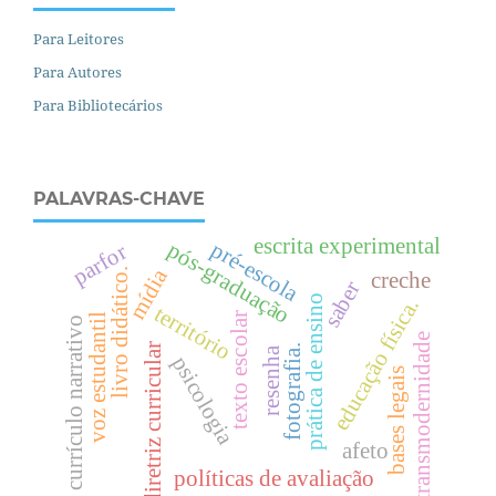
Para Leitores
Para Autores
Para Bibliotecários
PALAVRAS-CHAVE
escrita experimental
pré-escola
pós-graduação
parfor
mídia
livro didático.
creche
saber
prática de ensino
.
território
texto escolar
voz estudantil
currículo narrativo
transmodernidade
diretriz curricular
fotografia.
e
d
u
c
a
ç
ã
o
f
í
s
i
c
a
resenha
psicologia
bases legais
afeto
políticas de avaliação