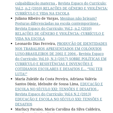
culpabilização materna
,
Revista Espaço do Currículo:
Vol.2, n.2 (2010) RELAÇÕES DE GÊNERO E VIOLÊNCIA:
CURRÍCULO E VIDA NA ESCOLA
Juliana Ribeiro de Vargas,
Meninas não brigam?
Posturas diferenciadas na escola contemporânea
,
Revista Espaço do Currículo: Vol.2, n.2 (2010)
RELAÇÕES DE GÊNERO E VIOLÊNCIA: CURRÍCULO E
VIDA NA ESCOLA
Leonardo Dias Ferreira,
PRODUÇÃO DE IDENTIDADES
NOS TRABALHOS APRESENTADOS EM COLÓQUIOS
LUSO-BRASILEIROS DE 2002 E 2004
,
Revista Espaço
do Currículo: Vol.10, N.3 (2017) SOBRE POLÍTICAS EM
CURRÍCULO E RESISTÊNCIAS E INVENÇÕES E
COTIDIANOS ESCOLARES E DESAFIOS E... “VAI TER
LUTA!”
Maria Zuleide da Costa Pereira, Adriana Valéria
Santos Diniz, Idelsuite de Sousa Lima,
EDUCAÇÃO E
ESCOLA NO SÉCULO XXI: TENSÕES E DESAFIOS
,
Revista Espaço do Currículo: Vol.6 N.2 (2013)
EDUCAÇÃO E ESCOLA NO SÉCULO XXI: TENSÕES E
DESAFIOS
Marlucy Paraíso, Maria Carolina da Silva Caldeira,