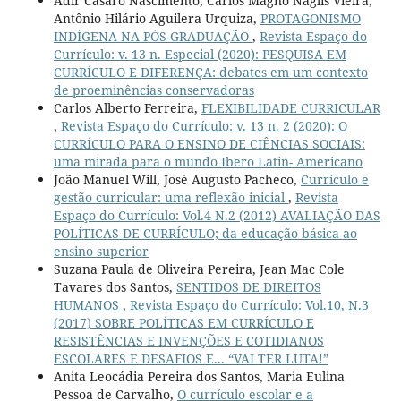
Adir Casaro Nascimento, Carlos Magno Naglis Vieira,
Antônio Hilário Aguilera Urquiza,
PROTAGONISMO
INDÍGENA NA PÓS-GRADUAÇÃO
,
Revista Espaço do
Currículo: v. 13 n. Especial (2020): PESQUISA EM
CURRÍCULO E DIFERENÇA: debates em um contexto
de proeminências conservadoras
Carlos Alberto Ferreira,
FLEXIBILIDADE CURRICULAR
,
Revista Espaço do Currículo: v. 13 n. 2 (2020): O
CURRÍCULO PARA O ENSINO DE CIÊNCIAS SOCIAIS:
uma mirada para o mundo Ibero Latin- Americano
João Manuel Will, José Augusto Pacheco,
Currículo e
gestão curricular: uma reflexão inicial
,
Revista
Espaço do Currículo: Vol.4 N.2 (2012) AVALIAÇÃO DAS
POLÍTICAS DE CURRÍCULO; da educação básica ao
ensino superior
Suzana Paula de Oliveira Pereira, Jean Mac Cole
Tavares dos Santos,
SENTIDOS DE DIREITOS
HUMANOS
,
Revista Espaço do Currículo: Vol.10, N.3
(2017) SOBRE POLÍTICAS EM CURRÍCULO E
RESISTÊNCIAS E INVENÇÕES E COTIDIANOS
ESCOLARES E DESAFIOS E... “VAI TER LUTA!”
Anita Leocádia Pereira dos Santos, Maria Eulina
Pessoa de Carvalho,
O currículo escolar e a