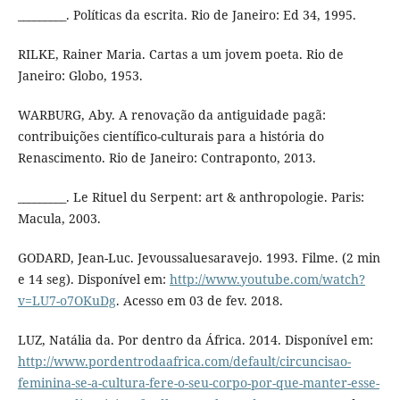
_________. Políticas da escrita. Rio de Janeiro: Ed 34, 1995.
RILKE, Rainer Maria. Cartas a um jovem poeta. Rio de
Janeiro: Globo, 1953.
WARBURG, Aby. A renovação da antiguidade pagã:
contribuições científico-culturais para a história do
Renascimento. Rio de Janeiro: Contraponto, 2013.
_________. Le Rituel du Serpent: art & anthropologie. Paris:
Macula, 2003.
GODARD, Jean-Luc. Jevoussaluesaravejo. 1993. Filme. (2 min
e 14 seg). Disponível em:
http://www.youtube.com/watch?
v=LU7-o7OKuDg
. Acesso em 03 de fev. 2018.
LUZ, Natália da. Por dentro da África. 2014. Disponível em:
http://www.pordentrodaafrica.com/default/circuncisao-
feminina-se-a-cultura-fere-o-seu-corpo-por-que-manter-esse-