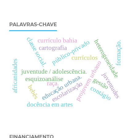
PALAVRAS-CHAVE
c
l
a
s
s
e
o
c
i
a
l
currículo bahia
heterogeneidade
público-privado
formação.
cartografia
s
.
currículos
africanidades
projovem urbano
juventude / adolescência.
juventudes
.
esquizoanálise
gestão
raça.
escolarização
e
d
u
c
a
ç
ã
o
u
r
b
a
n
a
bebês
contágio
docência em artes
FINANCIAMENTO