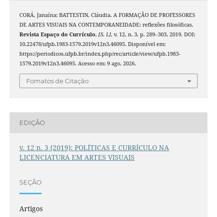
CORÁ, Janaína; BATTESTIN, Cláudia. A FORMAÇÃO DE PROFESSORES
DE ARTES VISUAIS NA CONTEMPORANEIDADE: reflexões filosóficas.
Revista Espaço do Currículo
,
[S. l.]
, v. 12, n. 3, p. 289–303, 2019. DOI:
10.22478/ufpb.1983-1579.2019v12n3.46095. Disponível em:
https://periodicos.ufpb.br/index.php/rec/article/view/ufpb.1983-
1579.2019v12n3.46095. Acesso em: 9 ago. 2026.
Fomatos de Citação
EDIÇÃO
v. 12 n. 3 (2019): POLÍTICAS E CURRÍCULO NA
LICENCIATURA EM ARTES VISUAIS
SEÇÃO
Artigos