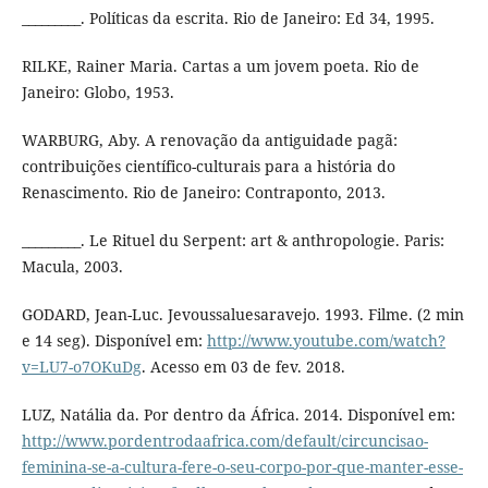
_________. Políticas da escrita. Rio de Janeiro: Ed 34, 1995.
RILKE, Rainer Maria. Cartas a um jovem poeta. Rio de
Janeiro: Globo, 1953.
WARBURG, Aby. A renovação da antiguidade pagã:
contribuições científico-culturais para a história do
Renascimento. Rio de Janeiro: Contraponto, 2013.
_________. Le Rituel du Serpent: art & anthropologie. Paris:
Macula, 2003.
GODARD, Jean-Luc. Jevoussaluesaravejo. 1993. Filme. (2 min
e 14 seg). Disponível em:
http://www.youtube.com/watch?
v=LU7-o7OKuDg
. Acesso em 03 de fev. 2018.
LUZ, Natália da. Por dentro da África. 2014. Disponível em:
http://www.pordentrodaafrica.com/default/circuncisao-
feminina-se-a-cultura-fere-o-seu-corpo-por-que-manter-esse-