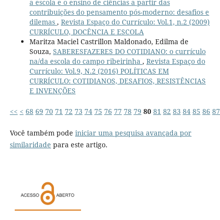
a escola e o ensino de ciências a partir das
contribuições do pensamento pós-moderno: desafios e
dilemas
,
Revista Espaço do Currículo: Vol.1, n.2 (2009)
CURRÍCULO, DOCÊNCIA E ESCOLA
Maritza Maciel Castrillon Maldonado, Edilma de
Souza,
SABERESFAZERES DO COTIDIANO: o currículo
na/da escola do campo ribeirinha
,
Revista Espaço do
Currículo: Vol.9, N.2 (2016) POLÍTICAS EM
CURRÍCULO: COTIDIANOS, DESAFIOS, RESISTÊNCIAS
E INVENÇÕES
<<
<
68
69
70
71
72
73
74
75
76
77
78
79
80
81
82
83
84
85
86
87
Você também pode
iniciar uma pesquisa avançada por
similaridade
para este artigo.