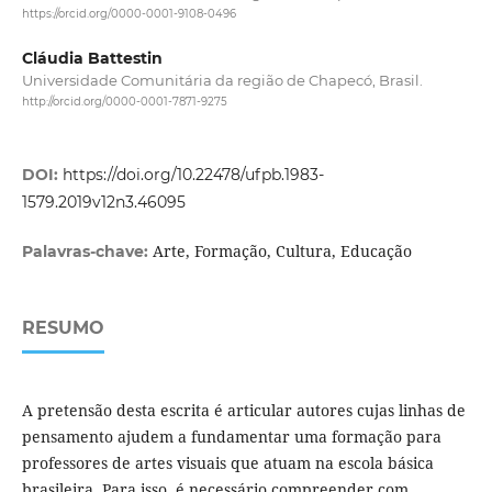
https://orcid.org/0000-0001-9108-0496
Cláudia Battestin
Universidade Comunitária da região de Chapecó, Brasil.
http://orcid.org/0000-0001-7871-9275
DOI:
https://doi.org/10.22478/ufpb.1983-
1579.2019v12n3.46095
Arte, Formação, Cultura, Educação
Palavras-chave:
RESUMO
A pretensão desta escrita é articular autores cujas linhas de
pensamento ajudem a fundamentar uma formação para
professores de artes visuais que atuam na escola básica
brasileira. Para isso, é necessário compreender com