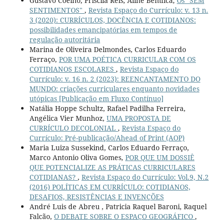
Gustavo Coelho, Priscila Reis, Aline Bemfica,
Os "SEM
SENTIMENTOS"
,
Revista Espaço do Currículo: v. 13 n.
3 (2020): CURRÍCULOS, DOCÊNCIA E COTIDIANOS:
possibilidades emancipatórias em tempos de
regulação autoritária
Marina de Oliveira Delmondes, Carlos Eduardo
Ferraço,
POR UMA POÉTICA CURRICULAR COM OS
COTIDIANOS ESCOLARES
,
Revista Espaço do
Currículo: v. 16 n. 2 (2023): REENCANTAMENTO DO
MUNDO: criações curriculares enquanto novidades
utópicas [Publicação em Fluxo Contínuo]
Natália Hoppe Schultz, Rafael Padilha Ferreira,
Angélica Vier Munhoz,
UMA PROPOSTA DE
CURRÍCULO DECOLONIAL
,
Revista Espaço do
Currículo: Pré-publicação/Ahead of Print (AOP)
Maria Luiza Sussekind, Carlos Eduardo Ferraço,
Marco Antonio Oliva Gomes,
POR QUE UM DOSSIÊ
QUE POTENCIALIZE AS PRÁTICAS CURRICULARES
COTIDIANAS?
,
Revista Espaço do Currículo: Vol.9, N.2
(2016) POLÍTICAS EM CURRÍCULO: COTIDIANOS,
DESAFIOS, RESISTÊNCIAS E INVENÇÕES
André Luis de Abreu , Patricia Raquel Baroni, Raquel
Falcão,
O DEBATE SOBRE O ESPAÇO GEOGRÁFICO
,