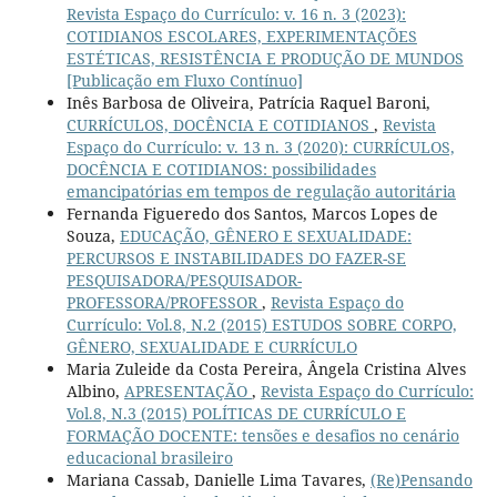
Revista Espaço do Currículo: v. 16 n. 3 (2023):
COTIDIANOS ESCOLARES, EXPERIMENTAÇÕES
ESTÉTICAS, RESISTÊNCIA E PRODUÇÃO DE MUNDOS
[Publicação em Fluxo Contínuo]
Inês Barbosa de Oliveira, Patrícia Raquel Baroni,
CURRÍCULOS, DOCÊNCIA E COTIDIANOS
,
Revista
Espaço do Currículo: v. 13 n. 3 (2020): CURRÍCULOS,
DOCÊNCIA E COTIDIANOS: possibilidades
emancipatórias em tempos de regulação autoritária
Fernanda Figueredo dos Santos, Marcos Lopes de
Souza,
EDUCAÇÃO, GÊNERO E SEXUALIDADE:
PERCURSOS E INSTABILIDADES DO FAZER-SE
PESQUISADORA/PESQUISADOR-
PROFESSORA/PROFESSOR
,
Revista Espaço do
Currículo: Vol.8, N.2 (2015) ESTUDOS SOBRE CORPO,
GÊNERO, SEXUALIDADE E CURRÍCULO
Maria Zuleide da Costa Pereira, Ângela Cristina Alves
Albino,
APRESENTAÇÃO
,
Revista Espaço do Currículo:
Vol.8, N.3 (2015) POLÍTICAS DE CURRÍCULO E
FORMAÇÃO DOCENTE: tensões e desafios no cenário
educacional brasileiro
Mariana Cassab, Danielle Lima Tavares,
(Re)Pensando