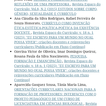
REFLEXÕES DE UMA PROFESSORA
,
Revista Espaço do
Currículo: Vol.8, N.2 (2015) ESTUDOS SOBRE CORPO,
GÊNERO, SEXUALIDADE E CURRÍCULO
Ana Cláudia da Silva Rodrigues, Rafael Ferreira de
Souza Honorato,
CURRÍCULO COMO INVENÇÃO
ÉTICA-ESTÉTICA-POLÍTICA-POÉTICA DA EXISTÊNCIA
DOCENTE
,
Revista Espaço do Currículo: v. 18 n. 1
(2025): "EU ESCREVO PARA UM MUNDO NO QUAL
POSSA VIVER": criações docentes e reinvenções
curriculares [Publicação em Fluxo Contínuo]
Ozerina Victor de Oliveira, Imar Domingos Queiroz,
Rosana Paula da Silva Nascimento,
PESQUISA,
FORMAÇÃO E EMANCIPAÇÃO
,
Revista Espaço do
Currículo: v. 18 n. 1 (2025): "EU ESCREVO PARA UM
MUNDO NO QUAL POSSA VIVER": criações docentes e
reinvenções curriculares [Publicação em Fluxo
Contínuo]
Aparecida Gasquez Sousa, Tânia Maria Lima,
ORIENTAÇÕES CURRICULARES NACIONAIS PARA A
FORMAÇÃO DE PROFESSORES: INTERFACES COM O
PROJETO PEDAGÓGICO DE UM CURSO DE
LICENCIATURA EM CIÊNCIAS BIOLÓGICAS
,
Revista