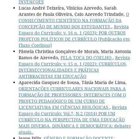
INVENÇÕES
Lucas André Teixeira, Vinicius Azevedo, Sarah
Arantes de Paula Oliveira, Caio Azevedo Trindade,
O
CONHECIMENTO CIENTÍFICO NA FORMAÇÃO DA
CONCEPÇÃO DE MUNDO DOS ESTUDANTES
,
Revista
Espaço do Currículo: v. 16 n. 1 (2023): POR OUTROS
PROJETOS POLÍTICOS DE CURRÍCULO [Publicação em
Fluxo Contínuo]
Pâmela Christina Gonçalves de Morais, Maria Antonia
Ramos de Azevedo,
PELA TOCA DO COELHO
,
Revista
Espaço do Currículo: v. 15 n. 1 (2022): CURRÍCULOS,
INTERSECCIONALIDADES E PRÁTICAS
ANTIRRACISTAS EM EDUCAÇÃO
Aparecida Gasquez de Sousa, Tânia Maria de Lima,
ORIENTAÇÕES CURRICULARES NACIONAIS PARA A
FORMAÇÃO DE PROFESSORES: INTERFACES COM O
PROJETO PEDAGÓGICO DE UM CURSO DE
LICENCIATURA EM CIÊNCIAS BIOLÓGICAS
,
Revista
Espaço do Currículo: Vol.7, N.2 (2014) POR UM
CURRÍCULO NA PERSPECTIVA DE UMA EDUCAÇÃO
MAIS DIVERSA, DINÂMICA E DEMOCRÁTICA: debates
atuais..
Jeane Félix,
GÊNERO E FORMAÇÃO DOCENTE: