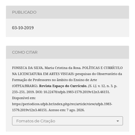
PUBLICADO
03-10-2019
COMO CITAR
FONSECA DA SILVA, Maria Cristina da Rosa. POLÍTICAS E CURRÍCULO
NA LICENCIATURA EM ARTES VISUAIS: pesquisas do Observatório da
Formação de Professores no âmbito do Ensino de Arte
(OFPEA/BRARG).
Revista Espaço do Currículo
,
[S. l.]
, v. 12, n. 3, p.
233–251, 2019. DOI: 10.22478/ufpb.1983-1579.2019v12n3.46151.
Disponível em:
https://periodicos.ufpb.br/index.php/rec/article/view/ufpb.1983-
1579.2019v12n3.46151. Acesso em: 7 ago. 2026.
Fomatos de Citação