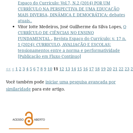
Espaço do Currículo: Vol.7, N.2 (2014) POR UM
CURRÍCULO NA PERSPECTIVA DE UMA EDUCAÇÃO
MAIS DIVERSA, DINÂMICA E DEMOCRÁTICA: debates
atuais..
Vitor Iotte Medeiros, José Guilherme da Silva Lopes,
O
CURRÍCULO DE CIÊNCIAS NO ENSINO
FUNDAMENTAL
,
Revista Espaço do Currículo: v. 17 n.
1 (2024): CURRICULO, AVALIAÇÃO E ESCOLAS:
tensionamentos entre a norma e performatividade
[Publicação em Fluxo Contínuo]
<<
<
1
2
3
4
5
6
7
8
9
10
11
12
13
14
15
16
17
18
19
20
21
22
23
2
Você também pode
iniciar uma pesquisa avançada por
similaridade
para este artigo.