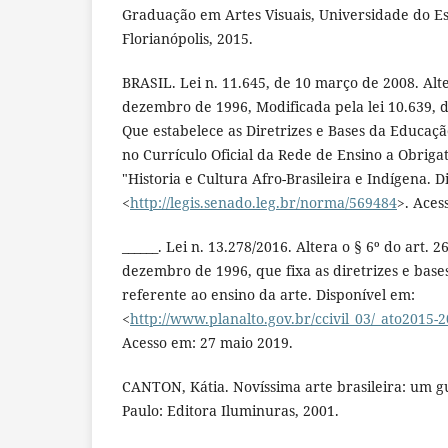
Graduação em Artes Visuais, Universidade do Es
Florianópolis, 2015.
BRASIL. Lei n. 11.645, de 10 março de 2008. Alte
dezembro de 1996, Modificada pela lei 10.639, d
Que estabelece as Diretrizes e Bases da Educaçã
no Currículo Oficial da Rede de Ensino a Obrig
"Historia e Cultura Afro-Brasileira e Indígena. D
<
http://legis.senado.leg.br/norma/569484
>. Aces
______. Lei n. 13.278/2016. Altera o § 6º do art. 2
dezembro de 1996, que fixa as diretrizes e base
referente ao ensino da arte. Disponível em:
<
http://www.planalto.gov.br/ccivil_03/_ato2015-
Acesso em: 27 maio 2019.
CANTON, Kátia. Novíssima arte brasileira: um g
Paulo: Editora Iluminuras, 2001.