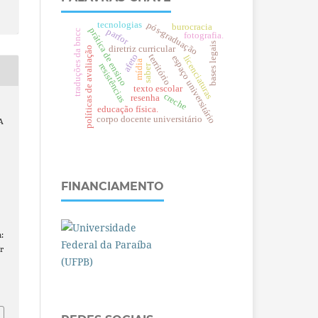
tecnologias
pós-graduação
burocracia
prática de ensino
parfor
traduções da bncc
fotografia.
bases legais
diretriz curricular
políticas de avaliação
afeto
território
licenciaturas
espaço universitário
mídia
resistências
saber
texto escolar
creche
resenha
educação física.
corpo docente universitário
A
FINANCIAMENTO
:
r