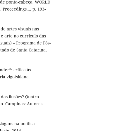
a de ponta-cabeça. WORLD
oceedings..., p. 193-
e artes visuais nas
 e arte no currículo das
isuais) – Programa de Pós-
tado de Santa Catarina,
der”: crítica às
ia vigotskiana.
 das ilusões? Quatro
ção. Campinas: Autores
logans na política
Marin, 2014.