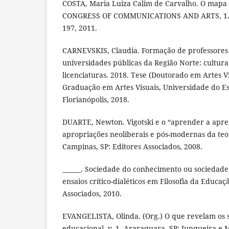
COSTA, Maria Luiza Calim de Carvalho. O map
CONGRESS OF COMMUNICATIONS AND ARTS, 1., Pr
197, 2011.
CARNEVSKIS, Claudia. Formação de professores d
universidades públicas da Região Norte: cultura
licenciaturas. 2018. Tese (Doutorado em Artes V
Graduação em Artes Visuais, Universidade do Es
Florianópolis, 2018.
DUARTE, Newton. Vigotski e o “aprender a apren
apropriações neoliberais e pós-modernas da teor
Campinas, SP: Editores Associados, 2008.
______. Sociedade do conhecimento ou sociedade
ensaios crítico-dialéticos em Filosofia da Educa
Associados, 2010.
EVANGELISTA, Olinda. (Org.) O que revelam os s
educacional. v. 1. Araraquara, SP: Junqueira e 