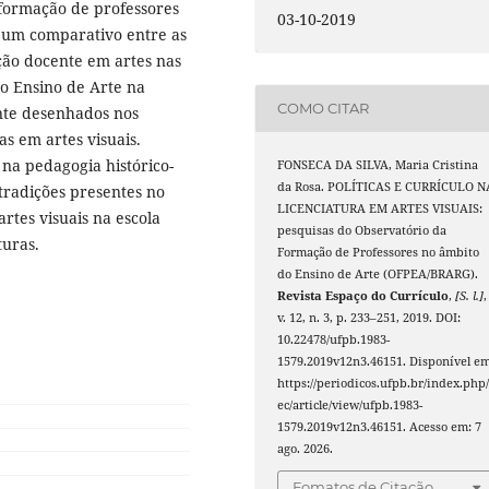
 formação de professores
03-10-2019
 um comparativo entre as
ção docente em artes nas
no Ensino de Arte na
COMO CITAR
nte desenhados nos
s em artes visuais.
na pedagogia histórico-
FONSECA DA SILVA, Maria Cristina
da Rosa. POLÍTICAS E CURRÍCULO N
ntradições presentes no
LICENCIATURA EM ARTES VISUAIS:
artes visuais na escola
pesquisas do Observatório da
turas.
Formação de Professores no âmbito
do Ensino de Arte (OFPEA/BRARG).
Revista Espaço do Currículo
,
[S. l.]
,
v. 12, n. 3, p. 233–251, 2019. DOI:
10.22478/ufpb.1983-
1579.2019v12n3.46151. Disponível em
https://periodicos.ufpb.br/index.php/
ec/article/view/ufpb.1983-
1579.2019v12n3.46151. Acesso em: 7
ago. 2026.
Fomatos de Citação