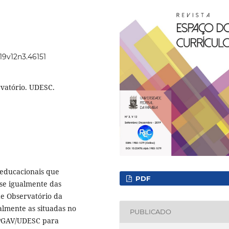
019v12n3.46151
rvatório. UDESC.
s educacionais que
PDF
-se igualmente das
de Observatório da
almente as situadas no
PUBLICADO
PPGAV/UDESC para