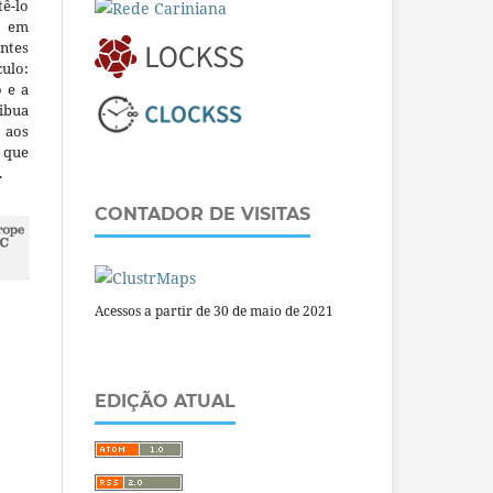
ê-lo
m em
ntes
culo:
o e a
ibua
 aos
a que
.
CONTADOR DE VISITAS
Acessos a partir de 30 de maio de 2021
EDIÇÃO ATUAL