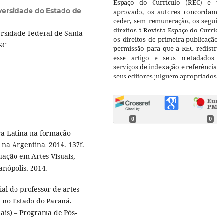
Espaço do Currículo (REC) e t
versidade do Estado de
aprovado, os autores concorda
ceder, sem remuneração, os segui
direitos à Revista Espaço do Currí
rsidade Federal de Santa
os direitos de primeira publicaçã
ESC.
permissão para que a REC redistr
esse artigo e seus metadados
serviços de indexação e referênci
seus editores julguem apropriados
0
0
ca Latina na formação
e na Argentina. 2014. 137f.
ação em Artes Visuais,
anópolis, 2014.
al do professor de artes
ra no Estado do Paraná.
uais) – Programa de Pós-